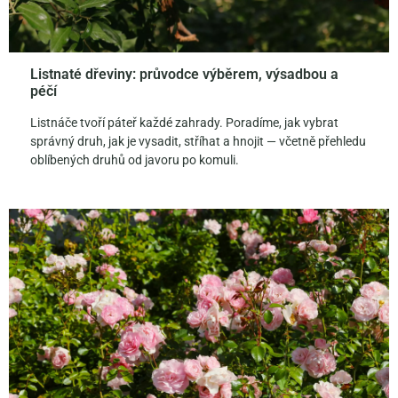
Listnaté dřeviny: průvodce výběrem, výsadbou a
péčí
Listnáče tvoří páteř každé zahrady. Poradíme, jak vybrat
správný druh, jak je vysadit, stříhat a hnojit — včetně přehledu
oblíbených druhů od javoru po komuli.