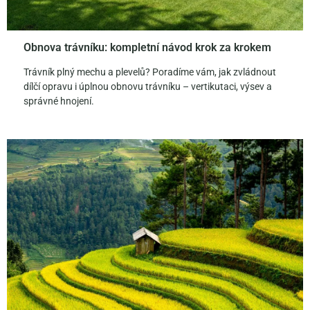
Obnova trávníku: kompletní návod krok za krokem
Trávník plný mechu a plevelů? Poradíme vám, jak zvládnout
dílčí opravu i úplnou obnovu trávníku – vertikutaci, výsev a
správné hnojení.