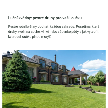
Luční květiny: pestré druhy pro vaši loučku
Pestré luční květiny obohatí každou zahradu. Poradíme, které
druhy zvolit na suché, vlhké nebo vápenité půdy a jak vytvořit
kvetoucí loučku plnou motýlů.