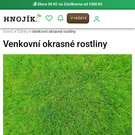
⚡ Možnost
PRIO doručení do 24 h
TRŽIŠTĚ
Domů
»
Články
»
Venkovní okrasné rostliny
Venkovní okrasné rostliny