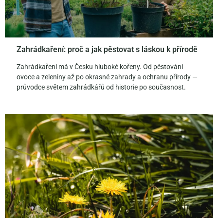
Zahrádkaření: proč a jak pěstovat s láskou k přírodě
Zahrádkaření má v Česku hluboké kořeny. Od pěstování
ovoce a zeleniny až po okrasné zahrady a ochranu přírody —
průvodce světem zahrádkářů od historie po současnost.