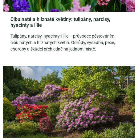
Cibulnaté a hlíznaté květiny: tulipány, narcisy,
hyacinty a lilie
Tulipány, narcisy, hyacinty i lilie – průvodce pěstováním
cibulnatých a hlíznatých květin. Odrůdy, výsadba, péče,
choroby a škůdci přehledně na jednom místě.