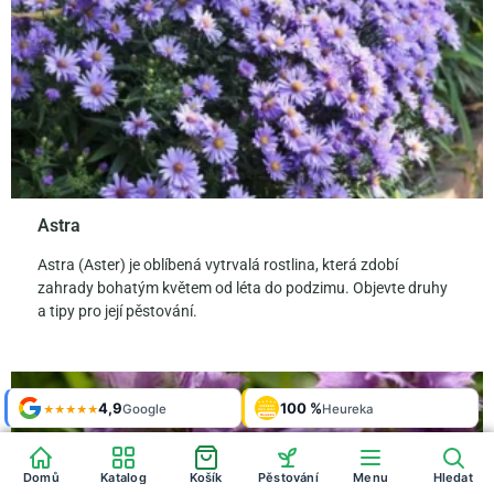
Astra
Astra (Aster) je oblíbená vytrvalá rostlina, která zdobí
zahrady bohatým květem od léta do podzimu. Objevte druhy
a tipy pro její pěstování.
Shop roku
4,9
100 %
Galerie
'24 + '25
Google
Heureka
925 fotek
★★★★★
OVĚŘENO
ZÁKAZNÍKY
Heureka
Domů
Katalog
Košík
Pěstování
Menu
Hledat