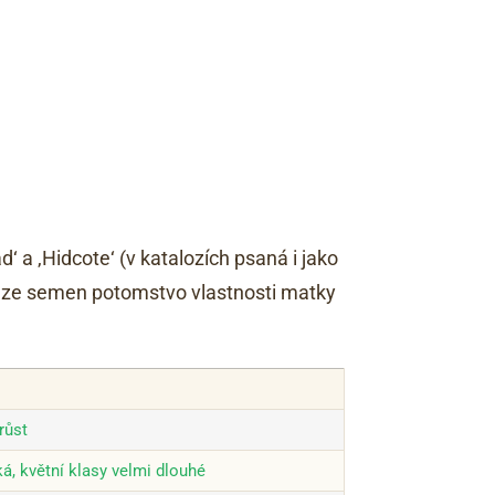
‘ a ‚Hidcote‘ (v katalozích psaná i jako
 — ze semen potomstvo vlastnosti matky
růst
á, květní klasy velmi dlouhé