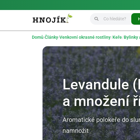
Domů
›
Články
›
Venkovní okrasné rostliny
/
Keře
/
Bylinky 
Levandule (
a množení ř
Aromatické polokeře do slun
namnožit