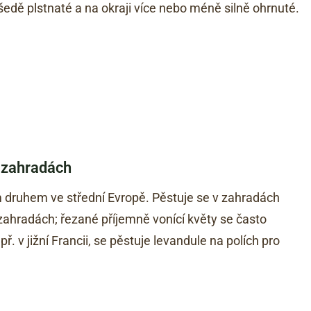
šedě plstnaté a na okraji více nebo méně silně ohrnuté.
h zahradách
druhem ve střední Evropě. Pěstuje se v zahradách
zahradách; řezané příjemně vonící květy se často
. v jižní Francii, se pěstuje levandule na polích pro