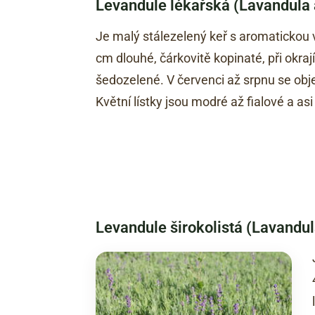
Levandule lékařská (Lavandula 
Je malý stálezelený keř s aromatickou v
cm dlouhé, čárkovitě kopinaté, při okrají
šedozelené. V červenci až srpnu se obje
Květní lístky jsou modré až fialové a as
Levandule širokolistá (Lavandula