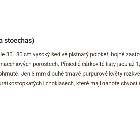
a stoechas)
Je 30–80 cm vysoký šedivě plstnatý polokeř, hojně zas
macchiových porostech. Přisedlé čárkovité listy jsou až 
ohrnuté. Jen 3 mm dlouhé tmavě purpurové květy rozkvéta
krátkostopkatých lichoklasech, které mají nahoře chvost st