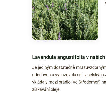
Lavandula angustifolia v našic
Je jediným dostatečně mrazuvzdorným 
odedávna a vysazovala se i v selských 
vkládaly mezi prádlo. Ve Středomoří, např
získávání oleje.