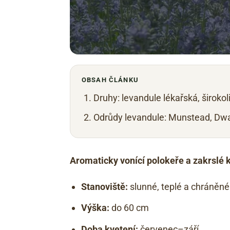
OBSAH ČLÁNKU
Druhy: levandule lékařská, širokol
Odrůdy levandule: Munstead, Dwa
Aromaticky vonící polokeře a zakrslé k
Stanoviště:
slunné, teplé a chráněné
Výška:
do 60 cm
Doba kvetení:
červenec–září