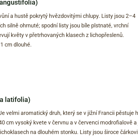
angustifolia)
ůní a hustě pokrytý hvězdovitými chlupy. Listy jsou 2–4
ch silně ohrnuté; spodní listy jsou bíle plstnaté, vrchní
vují květy v přetrhovaných klasech z lichopřeslenů.
i 1 cm dlouhé.
 latifolia)
Je velmi aromatický druh, který se v jižní Francii pěstuje 
40 cm vysoký kvete v červnu a v červenci modrofialově a j
lichoklasech na dlouhém stonku. Listy jsou široce čárkov