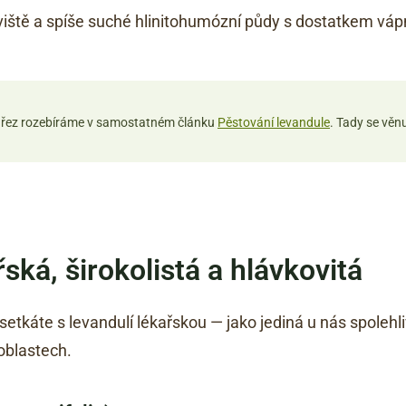
iště a spíše suché hlinitohumózní půdy s dostatkem vápn
rní řez rozebíráme v samostatném článku
Pěstování levandule
. Tady se věn
ská, širokolistá a hlávkovitá
etkáte s levandulí lékařskou — jako jediná u nás spolehli
oblastech.