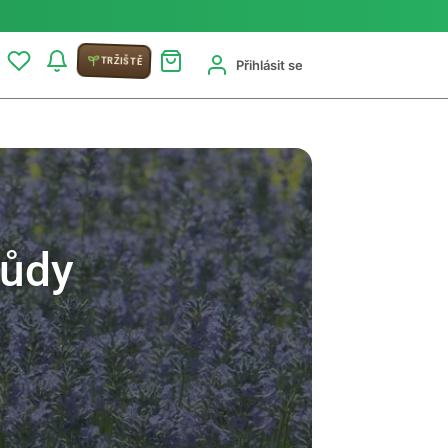
TRŽIŠTĚ
Přihlásit se
růdy