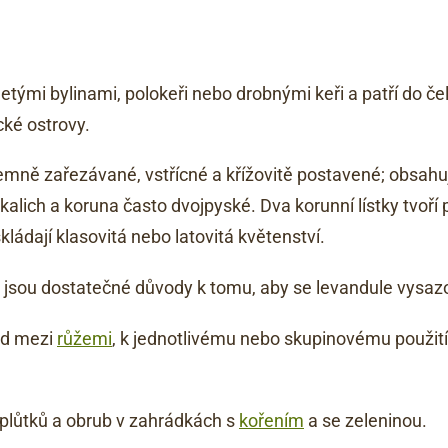
letými bylinami, polokeři nebo drobnými keři a patří do če
cké ostrovy.
emně zařezávané, vstřícné a křížovitě postavené; obsahuj
lich a koruna často dvojpyské. Dva korunní lístky tvoří p
skládají klasovitá nebo latovitá květenství.
jsou dostatečné důvody k tomu, aby se levandule vysaz
ad mezi
růžemi
, k jednotlivému nebo skupinovému použit
 plůtků a obrub v zahrádkách s
kořením
a se zeleninou.