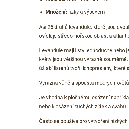
Množení:
řízky a výsevem
Asi 25 druhů levandule, které jsou dvou
osídluje středomořskou oblast a atlanti
Levandule mají listy jednoduché nebo j
květy jsou většinou výrazně souměrné, ka
úžlabí listenů tvoří lichopřesleny, které 
Výrazná vůně a spousta modrých květů 
Je vhodná k plošnému osázení napříkl
nebo k osázení suchých zídek a svahů.
Často se používá pro vytvoření nízkých