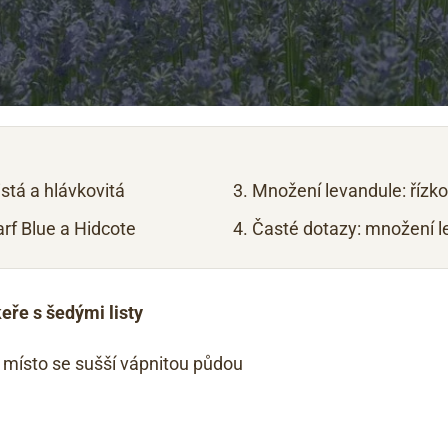
istá a hlávkovitá
Množení levandule: řízk
rf Blue a Hidcote
Časté dotazy: množení l
eře s šedými listy
 místo se sušší vápnitou půdou