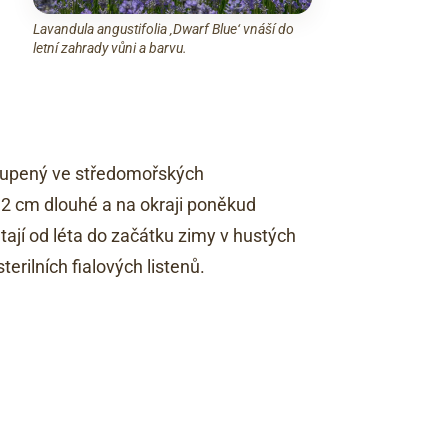
Lavandula angustifolia ‚Dwarf Blue‘ vnáší do
letní zahrady vůni a barvu.
toupený ve středomořských
1,2 cm dlouhé a na okraji poněkud
jí od léta do začátku zimy v hustých
erilních fialových listenů.