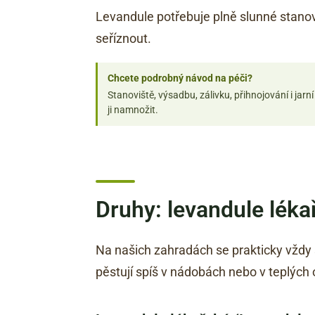
Levandule potřebuje plně slunné stanov
seříznout.
Chcete podrobný návod na péči?
Stanoviště, výsadbu, zálivku, přihnojování i ja
ji namnožit.
Druhy: levandule lékař
Na našich zahradách se prakticky vždy s
pěstují spíš v nádobách nebo v teplých 