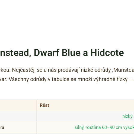
nstead, Dwarf Blue a Hidcote
kou. Nejčastěji se u nás prodávají nízké odrůdy ‚Munstead
tvar. Všechny odrůdy v tabulce se množí výhradně řízky
Růst
nízký 
rá
silný, rostlina 60–90 cm vysok