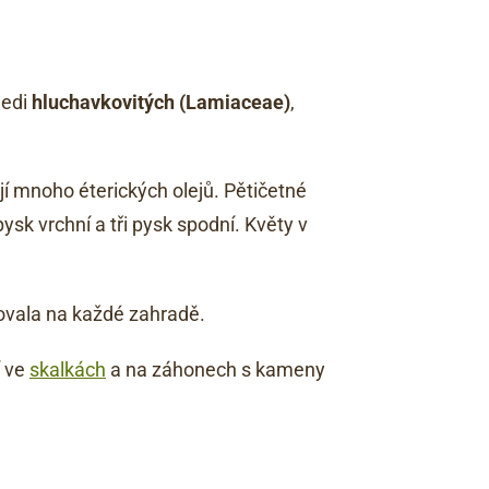
ledi
hluchavkovitých
(Lamiaceae)
,
í mnoho éterických olejů. Pětičetné
ysk vrchní a tři pysk spodní. Květy v
ovala na každé zahradě.
í ve
skalkách
a na záhonech s kameny