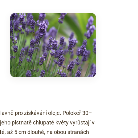
hlavně pro získávání oleje. Polokeř 30–
eho plstnatě chlupaté květy vyrůstají v
ité, až 5 cm dlouhé, na obou stranách