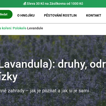
⚡ Možnost
PRIO doručení do 24 h
Hledat
O HNOJÍKU
PĚSTOVÁNÍ ROSTLIN
KONTAKT
a koření
/
Polokeře
›
Levandule
Lavandula): druhy, od
ízky
né zahrady – jak je poznat a jak si je sami