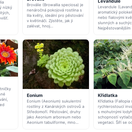
Levandule
lia
Broválie (Browallia speciosa) je
Levandule (Lavandu
ý nízký
nenáročná pokojová rostlina s
aromatický poloke
itých,
lila květy, ideální pro pěstování
nebo fialovými květ
višť.
v květináči. Zjistěte, jak ji
slunných a suchýc
zalévat, hnoj…
Nejpěstovanějším
tničky
nné
Eonium
Křídlatka
vání,
Eonium (Aeonium) sukulentní
Křídlatka (Fallopia 
led
rostliny z Kanárských ostrovů a
rychlerostoucí inva
Středomoří. Pěstování, druhy
s mohutnými lodyh
jako Aeonium arboreum nebo
schopností vytlač
Aeonium tabuliforme, mno…
vegetaci. Šíří se 