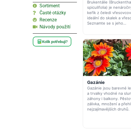
Brukentálie (Bruckentha
Sortiment
spiculifolia) je nenáročn
Časté otázky
keřík z čeledi vřesovcov
ideální do skalek a vřeso
Recenze
Seznamte se s jeho…
Návody použití
Kolik potřebuji?
Gazánie
Gazánie jsou barevné le
a trvalky vhodné na slu
záhony i balkony. Pěsto
zálivka, množení a přeh
nejzajímavějších druhů.