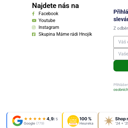
Najdete nás na
Přihl
Facebook
slevá
Youtube
Instagram
Z odběr
Skupina Máme rádi Hnojík
Přihláše
osobních
4,9
100 %
Shop 
★★★★★
/ 5
OVĚŘENO
ZÁKAZNÍKY
Google
(779)
Heureka
'24 + '2
Heureka