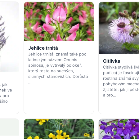
Jehlice trnitá
Jehlice trnitá, známá také pod
latinským názvem Ononis
Citlivka
spinosa, je vytrvalý polokeř,
Citlivka stydlivá (
který roste na suchých,
pudica) je fascinuj
slunných stanovištích. Dorůstá
rostlina známá sv
…
pohybovým mecha
 jak
Zjistěte, jak ji pěs
nek ve
a pro…
y pro
šího