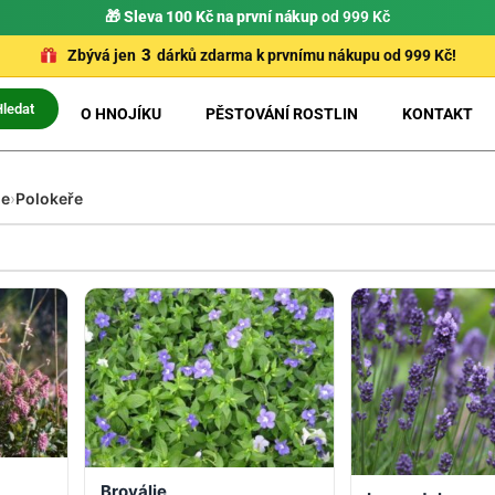
🚚
Zásilkovna zdarma od 1700 Kč
3
Zbývá jen
dárků zdarma k prvnímu nákupu od 999 Kč!
Hledat
O HNOJÍKU
PĚSTOVÁNÍ ROSTLIN
KONTAKT
ie
›
Polokeře
Broválie