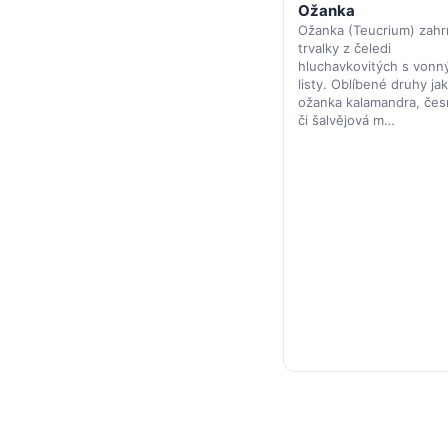
Ožanka
Ožanka (Teucrium) zahr
trvalky z čeledi
hluchavkovitých s vonn
listy. Oblíbené druhy ja
ožanka kalamandra, če
či šalvějová m…