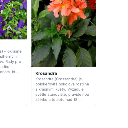
s) – okrasné
nádhernými
ev. Rady pro
sadbu i
robám. Id…
Krosandra
Krosandra (Crossandra) je
polokeřovitá pokojová rostlina
s krásnými květy. Vyžaduje
světlé stanoviště, pravidelnou
zálivku a teplotu nad 18 …