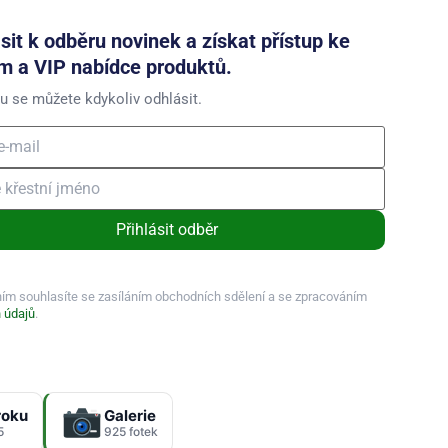
ásit k odběru novinek a získat přístup ke
m a VIP nabídce produktů.
u se můžete kdykoliv odhlásit.
Přihlásit odběr
ním souhlasíte se zasíláním obchodních sdělení a se zpracováním
 údajů
.
roku
Galerie
5
925 fotek