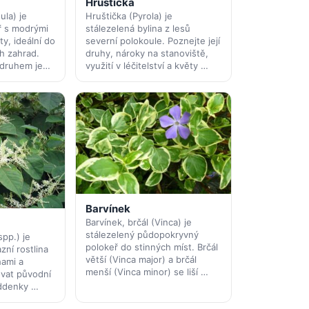
Hruštička
la) je
Hruštička (Pyrola) je
ř s modrými
stálezelená bylina z lesů
y, ideální do
severní polokoule. Poznejte její
h zahrad.
druhy, nároky na stanoviště,
 druhem je…
využití v léčitelství a květy …
Barvínek
Barvínek, brčál (Vinca) je
stálezelený půdopokryvný
spp.) je
polokeř do stinných míst. Brčál
zní rostlina
větší (Vinca major) a brčál
ami a
menší (Vinca minor) se liší …
ovat původní
oddenky …