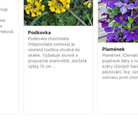
nuje
ými
ko
sneková
Podkovka
Podkovka chocholatá
(Hippocrepis comosa) je
Plamének
víceletá rostlina vhodná do
Plamének (Clemati
skalek. Vyžaduje slunné a
popínavé liány s 
propustné stanoviště, dorůstá
květy různých bar
výšky 15 cm …
pěstování, řez, vý
ochranu proti cho