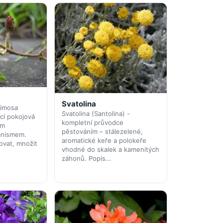
Svatolina
Mimosa
Svatolina (Santolina) -
ící pokojová
kompletní průvodce
ým
pěstováním – stálezelené,
nismem.
aromatické keře a polokeře
tovat, množit
vhodné do skalek a kamenitých
záhonů. Popis…