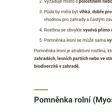
Vyžaduje místo s
polostínem nebo
Půda by měla být
vlhká, dobře pr
vhodnou pro zahrady s častým za
Rostlina se obvykle
vysévá přímo 
Pomněnka lesní se může sama
vy
Pomněnka lesní je atraktivní rostlina, 
zahradách, lesních partiích nebo ve st
biodiverzitě v zahradě.
Pomněnka rolní (Myos