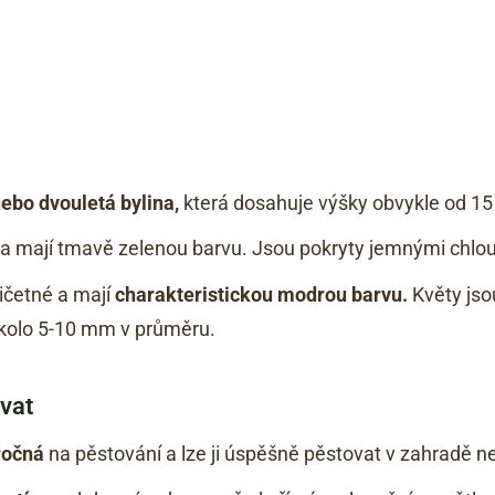
nebo dvouletá bylina,
která dosahuje výšky obvykle od 15
ru a mají tmavě zelenou barvu. Jsou pokryty jemnými chlo
ičetné a mají
charakteristickou modrou barvu.
Květy jso
kolo 5-10 mm v průměru.
vat
ročná
na pěstování a lze ji úspěšně pěstovat v zahradě 