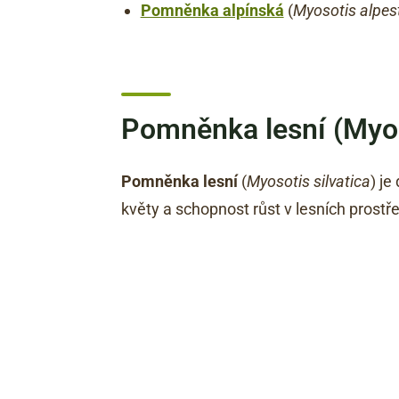
Pomněnka alpínská
(
Myosotis alpest
Pomněnka lesní (Myos
Pomněnka lesní
(
Myosotis silvatica
) j
květy a schopnost růst v lesních prostře