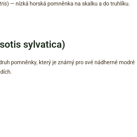
ris
) — nízká horská pomněnka na skalku a do truhlíku.
otis sylvatica)
e druh pomněnky, který je známý pro své nádherné modré
dích.