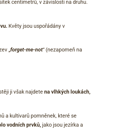
tek centimetrů, v závislosti na druhu.
vu.
Květy jsou uspořádány v
zev „
forget-me-not
“ (nezapomeň na
ěji ji však najdete
na vlhkých loukách,
hů a kultivarů pomněnek, které se
lo vodních prvků,
jako jsou jezírka a