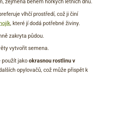
m, zejména během horkých letních dnů.
feruje vlhčí prostředí, což ji činí
nojík
, které jí dodá potřebné živiny.
mně zakryta půdou.
věty vytvořit semena.
e použít jako
okrasnou rostlinu v
 dalších opylovačů, což může přispět k