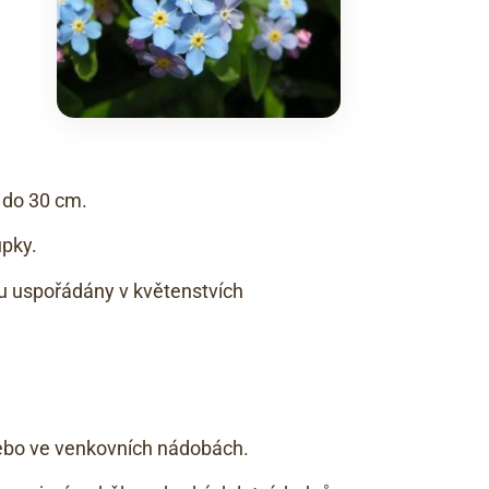
 do 30 cm.
upky.
u uspořádány v květenstvích
nebo ve venkovních nádobách.