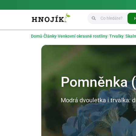
Domů
›
Články
›
Venkovní okrasné rostliny
/
Trvalky
/
Skaln
Pomněnka (
Modrá dvouletka i trvalka: 