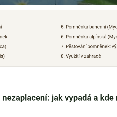
í
Pomněnka bahenní (Myoso
ěnek
Pomněnka alpínská (Myos
ca)
Pěstování pomněnek: výs
is)
Využití v zahradě
nezaplacení: jak vypadá a kde 