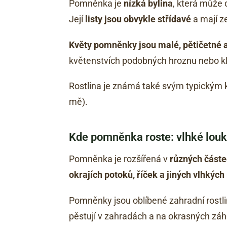
Pomněnka je
nízká bylina
, která může 
Její
listy jsou obvykle střídavé
a mají z
Květy pomněnky jsou malé, pětičetné a
květenstvích podobných hroznu nebo k
Rostlina je známá také svým typickým kv
mě).
Kde pomněnka roste: vlhké louk
Pomněnka je rozšířená v
různých částe
okrajích potoků, říček a jiných vlhkých
Pomněnky jsou oblíbené zahradní rostli
pěstují v zahradách a na okrasných zá