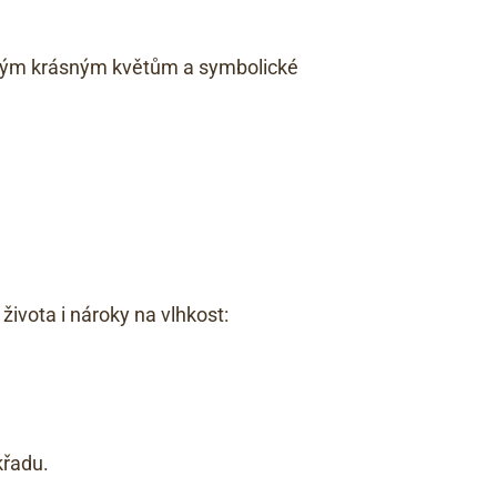
svým krásným květům a symbolické
života i nároky na vlhkost:
křadu.