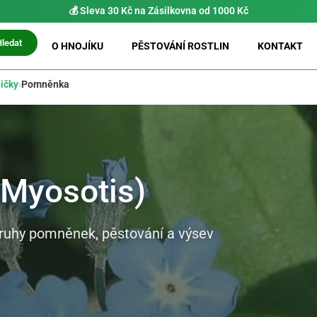
⚡ Možnost
PRIO doručení do 24 h
Hledat
O HNOJÍKU
PĚSTOVÁNÍ ROSTLIN
KONTAKT
ičky
›
Pomněnka
Myosotis)
druhy pomněnek, pěstování a výsev