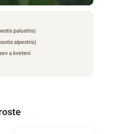
tis palustris)
otis alpestris)
ev a kvetení
roste