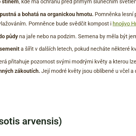
 stínem
, kde má ochranu před přímým slunečním světle
opustná a bohatá na organickou hmotu.
Pomněnka lesní pre
vlažováním. Pomněnce bude svědčit kompost i
hnojivo H
do půdy
na jaře nebo na podzim. Semena by měla být je
semenit
a šířit v dalších letech, pokud necháte některé k
která přitahuje pozornost svými modrými květy a kterou lz
inných zákoutích.
Její modré květy jsou oblíbené u včel a
otis arvensis)