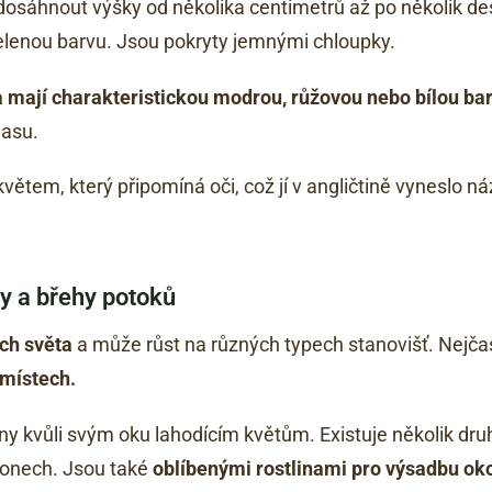
dosáhnout výšky od několika centimetrů až po několik desí
elenou barvu. Jsou pokryty jemnými chloupky.
 mají charakteristickou modrou, růžovou nebo bílou bar
lasu.
ětem, který připomíná oči, což jí v angličtině vyneslo ná
y a břehy potoků
ch světa
a může růst na různých typech stanovišť. Nejčast
 místech.
ny kvůli svým oku lahodícím květům. Existuje několik dru
honech. Jsou také
oblíbenými rostlinami pro výsadbu oko