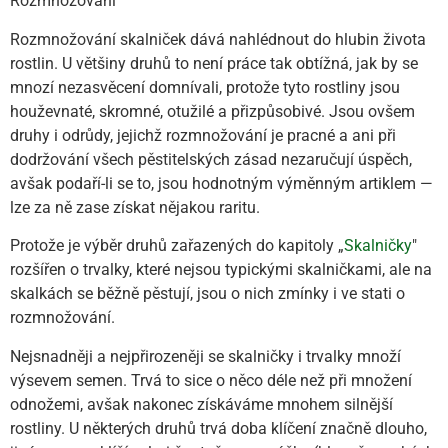
Rozmnožování
Rozmnožování skalniček dává nahlédnout do hlubin života
rostlin. U většiny druhů to není práce tak obtížná, jak by se
mnozí nezasvěcení domnívali, protože tyto rostliny jsou
houževnaté, skromné, otužilé a přizpůsobivé. Jsou ovšem
druhy i odrůdy, jejichž rozmnožování je pracné a ani při
dodržování všech pěstitelských zásad nezaručují úspěch,
avšak podaří-li se to, jsou hodnotným výměnným artiklem —
lze za ně zase získat nějakou raritu.
Protože je výběr druhů zařazených do kapitoly „
Skalničky
"
rozšířen o trvalky, které nejsou typickými skalničkami, ale na
skalkách se běžně pěstují, jsou o nich zmínky i ve stati o
rozmnožování.
Nejsnadněji a nejpřirozeněji se skalničky i trvalky množí
výsevem semen. Trvá to sice o něco déle než při množení
odnožemi, avšak nakonec získáváme mnohem silnější
rostliny. U některých druhů trvá doba klíčení značně dlouho,