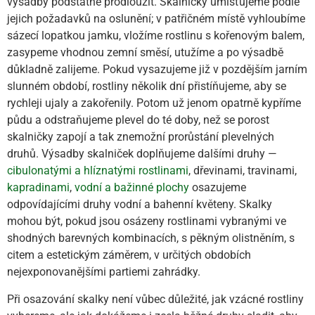
výsadby podstatně prodloužit. Skalničky umísťujeme podle
jejich požadavků na oslunění; v patřičném místě vyhloubíme
sázecí lopatkou jamku, vložíme rostlinu s kořenovým balem,
zasypeme vhodnou zemní směsí, utužíme a po výsadbě
důkladně zalijeme. Pokud vysazujeme již v pozdějším jarním
slunném období, rostliny několik dní přistíňujeme, aby se
rychleji ujaly a zakořenily. Potom už jenom opatrně kypříme
půdu a odstraňujeme plevel do té doby, než se porost
skalničky zapojí a tak znemožní prorůstání plevelných
druhů. Výsadby skalniček doplňujeme dalšími druhy —
cibulonatými a hlíznatými rostlinami
, dřevinami, travinami,
kapradinami
,
vodní a bažinné plochy
osazujeme
odpovídajícími druhy vodní a bahenní květeny. Skalky
mohou být, pokud jsou osázeny rostlinami vybranými ve
shodných barevných kombinacích, s pěkným olistněním, s
citem a estetickým záměrem, v určitých obdobích
nejexponovanějšími partiemi zahrádky.
Při osazování skalky není vůbec důležité, jak vzácné rostliny