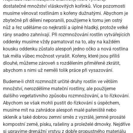
dostatečné množství vláskovitých kořínků. Více pozornosti
musíme věnovat rostlinám s kořeny dužnatými. Abychom je
zbytečně při dělení neporanili, použijeme k tomu jen ostrý
nůž a řez uděláme co nejkratší a úplně hladký, protože velké
rány snadno zahnívají. Při rozmnožování rostlin vytvářejících
oddenky musíme vždy pamatovat na to, aby na každém
kousku oddenku zůstalo alespoň jedno očko a nová rostlina
tak měla vůbec možnost vyrašit. Kořeny, které jsou příliš
dlouhé, můžeme zároveň s rozdělením přiměřeně zkrátit,
abychom s nimi už neměli tolik práce při vysazování.
Budeme-li chtít rozmnožit určité druhy rostlin ve větším
množství, nerozdělíme mateční rostliny, ale použijeme
dalšího vegetativního způsobu rozmnožování, a to řízkování.
Abychom se však mohli pustit do řízkování s úspěchem,
musíme mít na zahrádce alespoň malé pařeniště nebo
skleník a také dobrou zemní směs z vyzrálé, jemně prosáté
kompostní země, písku, rašeliny a proleželé drnovky. Nejdříve
si upravíme drenážní vrstvu z dobře propustného materiálu