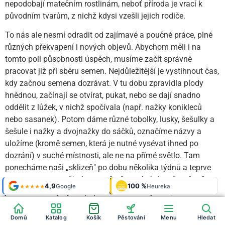
nepodobají matečním rostlinám, neboť příroda je vrací k
původním tvarům, z nichž kdysi vzešli jejich rodiče.
To nás ale nesmí odradit od zajímavé a poučné práce, plné
různých překvapení i nových objevů. Abychom měli i na
tomto poli působnosti úspěch, musíme začít správně
pracovat již při sběru semen. Nejdůležitější je vystihnout čas,
kdy začnou semena dozrávat. V tu dobu zpravidla plody
hnědnou, začínají se otvírat, pukat, nebo se dají snadno
oddělit z lůžek, v nichž spočívala (např. nažky konikleců
nebo sasanek). Potom dáme různé tobolky, lusky, šešulky a
šešule i nažky a dvojnažky do sáčků, označíme názvy a
uložíme (kromě semen, která je nutné vysévat ihned po
dozrání) v suché místnosti, ale ne na přímé světlo. Tam
ponecháme naši „sklizeň" po dobu několika týdnů a teprve
potom semena vyčistíme např. přesypáváním přes různě
Shop roku
4,9
100 %
Galerie
'24 + '25
Google
Heureka
925 fotek
★★★★★
OVĚŘENO
ZÁKAZNÍKY
jemná síta. To již jsou připravena buď k výsevu, nebo k
Heureka
dalšímu uložení až do doby, kdy je budeme moci vysévat „na
sníh", aby náležitě přemrzla. Pak již nezbývá než čekat,
Domů
Katalog
Košík
Pěstování
Menu
Hledat