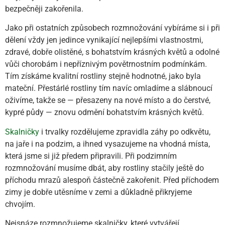
bezpečněji zakořenila.
Jako při ostatních způsobech rozmnožování vybíráme si i při
dělení vždy jen jedince vynikající nejlepšími vlastnostmi,
zdravé, dobře olistěné, s bohatstvím krásných květů a odolné
vůči chorobám i nepříznivým povětrnostním podmínkám.
Tím získáme kvalitní rostliny stejně hodnotné, jako byla
mateční. Přestárlé rostliny tím navíc omladíme a slábnoucí
oživíme, takže se — přesazeny na nové místo a do čerstvé,
kypré půdy — znovu odmění bohatstvím krásných květů.
Skalničky
i trvalky rozdělujeme zpravidla záhy po odkvětu,
na jaře i na podzim, a ihned vysazujeme na vhodná místa,
která jsme si již předem připravili. Při podzimním
rozmnožování musíme dbát, aby rostliny stačily ještě do
příchodu mrazů alespoň částečně zakořenit. Před příchodem
zimy je dobře utěsníme v zemi a důkladně přikryjeme
chvojím.
Nejsnáze rozmnožujeme skalničky, které vytvářejí