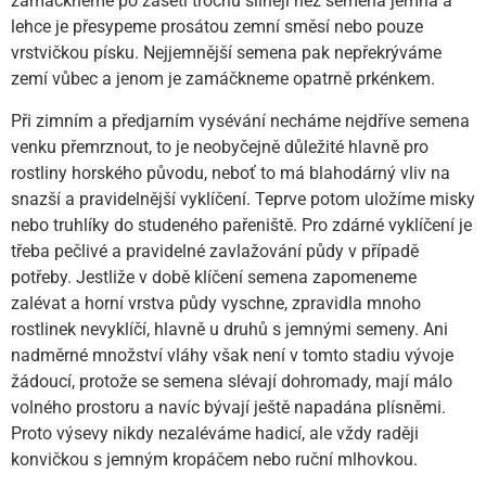
zamáčkneme po zasetí trochu silněji než semena jemná a
lehce je přesypeme prosátou zemní směsí nebo pouze
vrstvičkou písku. Nejjemnější semena pak nepřekrýváme
zemí vůbec a jenom je zamáčkneme opatrně prkénkem.
Při zimním a předjarním vysévání necháme nejdříve semena
venku přemrznout, to je neobyčejně důležité hlavně pro
rostliny horského původu, neboť to má blahodárný vliv na
snazší a pravidelnější vyklíčení. Teprve potom uložíme misky
nebo truhlíky do studeného pařeniště. Pro zdárné vyklíčení je
třeba pečlivé a pravidelné zavlažování půdy v případě
potřeby. Jestliže v době klíčení semena zapomeneme
zalévat a horní vrstva půdy vyschne, zpravidla mnoho
rostlinek nevyklíčí, hlavně u druhů s jemnými semeny. Ani
nadměrné množství vláhy však není v tomto stadiu vývoje
žádoucí, protože se semena slévají dohromady, mají málo
volného prostoru a navíc bývají ještě napadána plísněmi.
Proto výsevy nikdy nezaléváme hadicí, ale vždy raději
konvičkou s jemným kropáčem nebo ruční mlhovkou.