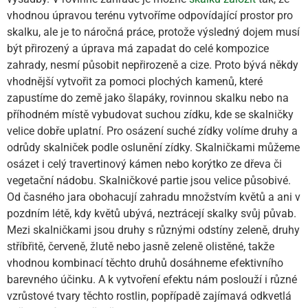
vhodnou úpravou terénu vytvoříme odpovídající prostor pro
skalku, ale je to náročná práce, protože výsledný dojem musí
být přirozený a úprava má zapadat do celé kompozice
zahrady, nesmí působit nepřirozeně a cize. Proto bývá někdy
vhodnější vytvořit za pomoci plochých kamenů, které
zapustíme do země jako šlapáky, rovinnou skalku nebo na
příhodném místě vybudovat suchou zídku, kde se skalničky
velice dobře uplatní. Pro osázení suché zídky volíme druhy a
odrůdy skalniček podle oslunění zídky. Skalničkami můžeme
osázet i celý travertinový kámen nebo korýtko ze dřeva či
vegetační nádobu. Skalničkové partie jsou velice působivé.
Od časného jara obohacují zahradu množstvím květů a ani v
pozdním létě, kdy květů ubývá, neztrácejí skalky svůj půvab.
Mezi skalničkami jsou druhy s různými odstíny zeleně, druhy
stříbřitě, červeně, žlutě nebo jasně zeleně olistěné, takže
vhodnou kombinací těchto druhů dosáhneme efektivního
barevného účinku. A k vytvoření efektu nám poslouží i různé
vzrůstové tvary těchto rostlin, popřípadě zajímavá odkvetlá