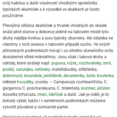
svůj habitus a další vlastnosti vhodnými společníky
typických skalniček a k výsadbě ve skalkách je často
používáme.
Převážná většina skalniček a trvalek vhodných do skalek
snáší plné slunce a dokonce jedině na takovém místě tyto
druhy nejlépe kvetou a jsou typicky zbarveny. Ale zdaleka ne
všechny z nich snesou v takovém případě sucho. Ve svých
přirozených podmínkách mívají i za silného slunečního svitu
dostatečně vlhké mikroklima. Jsou však i takové druhy a
odrůdy, které snášejí např.
pupava
,
rožec
,
rozchodník
y,
smil
,
protěž
,
saturejka
,
netřesky
, mateřídoušky, stříbřenka,
dobromysl
,
levandule
,
jestřábník
,
devaterníky
,
šater
,
koulenka
,
některé
hvozdíky
, zvonky — Campanula cochleariifolia, C.
garganica C. poscharskyana, C. tridentata,
kozinec
,
ježatec
Azorella trifurcata,
rmen
,
řebříček
a další. Jak je vidět, je to
bohatý výběr, takže i v extrémních podmínkách můžeme
vytvořit půvabné a rozmanité partie.