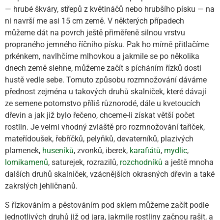
— hrubé škváry, střepů z květináčů nebo hrubšího písku — na
ni navrší me asi 15 cm země. V některých případech
můžeme dát na povrch ještě přiměřeně silnou vrstvu
propraného jemného říčního písku. Pak ho mírně přitlačíme
prkénkem, navlhčíme mlhovkou a jakmile se po několika
dnech země slehne, můžeme začít s pícháním řízků dosti
hustě vedle sebe. Tomuto způsobu rozmnožování dáváme
přednost zejména u takových druhů skalniček, které dávají
ze semene potomstvo příliš různorodé, dále u kvetoucích
dřevin a jak již bylo řečeno, chceme-li získat větší počet
rostlin. Je velmi vhodný zvláště pro rozmnožování tařiček,
mateřídoušek, řebříčků, pelyňků, devaterníků, plazivých
plamenek,
huseníků
, zvonků, iberek,
karafiátů
,
mydlic
,
lomikamenů
, saturejek, rozrazilů,
rozchodníků
a ještě mnoha
dalších druhů skalniček, vzácnějších okrasných dřevin a také
zakrslých jehličnanů.
S řízkováním a pěstováním pod sklem můžeme začít podle
jednotlivých druhů již od jara, jakmile rostliny začnou rašit, a