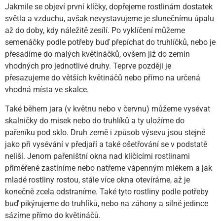
Jakmile se objeví první klíčky, dopřejeme rostlinám dostatek
světla a vzduchu, avšak nevystavujeme je slunečnímu úpalu
až do doby, kdy náležitě zesílí. Po vyklíčení můžeme
semenáčky podle potřeby buď přepíchat do truhlíčků, nebo je
přesadíme do malých květináčků, ovšem již do zemin
vhodných pro jednotlivé druhy. Teprve později je
přesazujeme do větších květináčů nebo přímo na určená
vhodná místa ve skalce.
Také během jara (v květnu nebo v červnu) můžeme vysévat
skalničky do misek nebo do truhlíků a ty uložíme do
pařeníku pod sklo. Druh země i způsob výsevu jsou stejné
jako při vysévání v předjaří a také ošetřování se v podstatě
neliší. Jenom pařeništní okna nad klíčícími rostlinami
přiměřeně zastíníme nebo natřeme vápenným mlékem a jak
mladé rostliny rostou, stále více okna otevíráme, až je
konečně zcela odstraníme. Také tyto rostliny podle potřeby
buď pikýrujeme do truhlíků, nebo na záhony a silné jedince
sázíme přímo do květináčů.