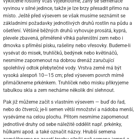
vyklíčené rostliny včas vyjednotíme, záhy se semenáče
vyvinou v silné jedince, takže je lze brzy přesadit přímo na
místo. Ještě před výsevem se však musíme seznámit se
základními požadavky jednotlivých druhů rostlin na půdu a
ošetření. Většině běžných druhů vyhovuje prosátá, kyprá,
plevele zbavená, přiměřeně vlhká pařeništní zem nebo i
drnovka s příměsí písku, rašeliny nebo vřesovky. Budeme-li
vysévat do misek, truhlíčků, bedýnek nebo květináčů,
nesmíme zapomenout na dobrou drenáž zaručující
spolehlivý odtok přebytečné vody. Vrstva země má být
vysoká alespoň 10—15 cm; před výsevem povrch mírně
přimáčkneme prkénkem. Truhlíček nebo misku přikryjeme
tabulkou skla a zem necháme několik dní slehnout.
Pak již můžeme začít s vlastním výsevem — buď do řad,
nebo do čtverců; je-li semen větší množství a nádoba menší,
vyséváme na celou plochu. Přitom nesmíme zapomenout
jednotlivé druhy od sebe náležitě oddělit např. prkénky,
hůlkami apod. a také označit názvy. Hrubší semena