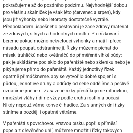
pokračujeme až do pozdního podzimu. Nejvhodnější dobou
pro většinu skalniček je však léto (červenec a srpen), kdy
jsou již výhonky nebo letorosty dostatečně vyzrálé.
Předpokladem úspěšného pěstování je zase zdravý materiál
ze zdravých, silných a hodnotných rostlin. Pro řízkování
bereme pokud možno nekvetoucí výhonky a mají-li přece
násadu poupat, odstraníme ji. Řízky můžeme píchat do
misek, truhlíčků nebo květináčů do přiměřeně vlhké půdy;
pak je ukládáme pod sklo do pařeniště nebo skleníku nebo je
pikýrujeme přímo do pařeniště. Každý jednotlivý řízek
opatrně přimáčkneme, aby se vytvořilo dobré spojení s
půdou, jednotlivé druhy a odrůdy od sebe oddělíme a pečlivě
označíme jménem. Zasazené řízky přestříkujeme mlhovkou;
množství vláhy řídíme vždy podle druhu rostlin a počasí.
Nikdy nepoužíváme konve či hadice. Za slunných dní řízky
stíníme a později i opatrně větráme.
V pařeništi s povrchovou vrstvou písku, popř. s příměsí
popela z dřevěného uhlí, můžeme množit i řízky takových