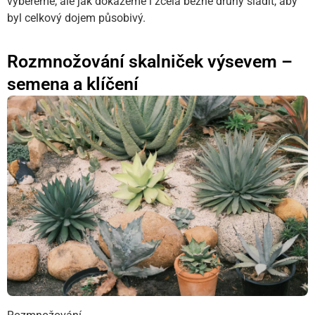
vybereme, ale jak dokážeme i zcela běžné druhy sladit, aby
byl celkový dojem působivý.
Rozmnožování skalniček výsevem –
semena a klíčení