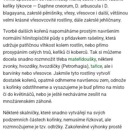
keříky lýkovce — Daphne cneorum, D. arbuscula i D.
blagayana, zakrslé pěnišníky, vřesy, vřesovce i další, většinou
velmi krásné vřesovcovité rostliny, dále zakrslé jehličnany.
Tvorbě dalších kořenů napomáháme prostým navršením
normální hlinitopísčité půdy s přídavkem rašeliny, která
udržuje patřičnou vlhkost kolem rostlin, nebo přímo
prosypáním celých trsů, keříků či koberců. Tak si můžeme
docela snadno rozmnožit třeba
mateřídoušky
, některé
zvonky, hvozdíky, hvozdíčky (Petrorhagia),
tařice
, ale i
barvínky nebo vřesovce. Jakmile tyto rostliny vytvoří
dostatek kořenů, opatrně odhrneme navršenou zem, odnože
s kořínky odstřihneme a vysazujeme je buď přímo na místo
či do květináčů, nebo je ještě necháváme zesílit na
množárenském záhoně.
Některé skalničky, které snadno vytvářejí na svých
podzemních částech kořínky, nemusíme řízkovat, ale
rozmnožujeme je tzv. odtržky. Zakořeněné výhonky prostě