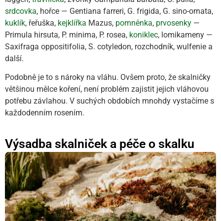
srdcovka
, hořce — Gentiana farreri, G. frigida, G. sino-ornata,
kuklík
, řeřuška,
kejklířka
Mazus,
pomněnka
,
prvosenky
—
Primula hirsuta, P. minima, P. rosea,
koniklec
, lomikameny —
Saxifraga oppositifolia, S. cotyledon, rozchodník, wulfenie a
další.
Podobně je to s nároky na vláhu. Ovšem proto, že skalničky
většinou mělce koření, není problém zajistit jejich vláhovou
potřebu závlahou. V suchých obdobích mnohdy vystačíme s
každodenním rosením.
Výsadba skalniček a péče o skalku