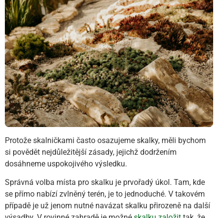
Protože skalničkami často osazujeme skalky, měli bychom
si povědět nejdůležitější zásady, jejichž dodržením
dosáhneme uspokojivého výsledku.
Správná volba místa pro skalku je prvořadý úkol. Tam, kde
se přímo nabízí zvlněný terén, je to jednoduché. V takovém
případě je už jenom nutné navázat skalku přirozeně na další
výsadby. V rovinné zahradě je možné
skalku založit
tak, že