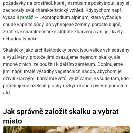
požadavky na prostředí, které jim musíme poskytnout, aby si
zachovaly svůj charakteristický vzhled. Kdybychom např.
vysadili
protěž
— Leontopodium alpinum, která vyžaduje
chudé vápnité půdy, do vyhnojené zeminy, poroste bujně,
ztratí své charakteristické stříbřité zbarvení a ani její květy
nebudou typické.
Skalničky jako architektonický prvek jsou velice vyhledávány
a využívány, protože jimi osazujeme nejenom skalky, ale
mnohé z nich lze použít i k dalším záměrům. Doplňujeme
jimi např. trvalé výsadby vegetačních nádob, abychom je
oživili krásnými barvami květů, využíváme je všude tam, kde
potřebujeme ozelenit plochy nízkým kobercovitým porostem
atd.
Jak správně založit skalku a vybrat
místo