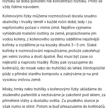
roztoku se doba ponoření řídí koncentrací roztoku. Proto se
vždy řídíme návodem.
Kořenovými řízky můžeme rozmnožovat docela snadno
skalničky i trvalky téměř v každé roční době, tedy i za
nepříznivého počasí v mírné zimě. Nejdříve vyjmeme
vyhlédnuté mateční rostliny ze země, propláchneme jim
vodou kořeny, z kořenového systému oddělíme nejsilnější
kořínky a rozdělíme je na kousky dlouhé 3—5 cm. Slabé
kořínky k rozmnožování nepoužíváme, protože zakořeňují
jen velmi zvolna a dosti špatně. Řez musí být zase co
nejkratší a naprosto hladký. Řízky pak vysazujeme do
květináčů, do misek nebo do truhlíčků do lehké, hlinitopísčité
půdy s příměsí starého kompostu a zakrýváme je na prst
vysokou vrstvou země.
Misky, hrnky nebo truhlíky s kořenovými řízky ukládáme do
studeného pařeniště a necháváme je zakořenit pod sklem, za
přiměřené vláhy a dostatku světla. Za prudkého slunce je
však nutno je stínit. Potom je buď přesazujeme do květináčů,