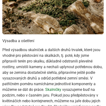
Výsadba a ošetření
Před výsadbou skalniček a dalších druhů trvalek, které jsou
vhodné pro pěstování na skalkách, tj. poté, kdy jsme
připravili terén pro skalku, důkladně odstranili plevelné
rostliny, umístili kameny a nechali uplynout potřebnou dobu,
aby se zemina dostatečně slehla, připravíme ještě podle
vysazovaných druhů a odrůd potřebné zemní směsi. V
patřičném poměru namícháme jednotlivé komponenty a
můžeme se dát do práce.
Skalničky
vysazujeme buď na
podzim, nebo v časném jaru. Pokud jsou předpěstovány v
květináčích nebo kontejnerech, můžeme na jaře dobu jejich