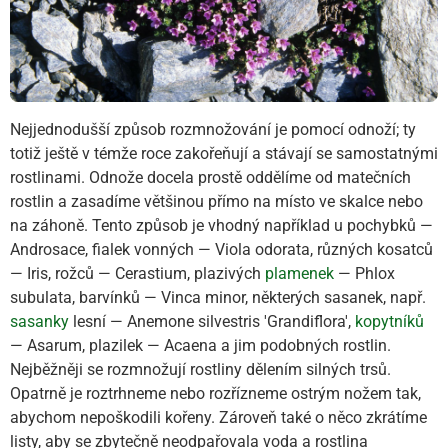
Nejjednodušší způsob rozmnožování je pomocí odnoží; ty
totiž ještě v témže roce zakořeňují a stávají se samostatnými
rostlinami. Odnože docela prostě oddělíme od matečních
rostlin a zasadíme většinou přímo na místo ve skalce nebo
na záhoně. Tento způsob je vhodný například u pochybků —
Androsace, fialek vonných — Viola odorata, různých kosatců
— Iris, rožců — Cerastium, plazivých
plamenek
— Phlox
subulata, barvínků — Vinca minor, některých sasanek, např.
sasanky
lesní — Anemone silvestris 'Grandiflora',
kopytníků
— Asarum, plazilek — Acaena a jim podobných rostlin.
Nejběžněji se rozmnožují rostliny dělením silných trsů.
Opatrně je roztrhneme nebo rozřízneme ostrým nožem tak,
abychom nepoškodili kořeny. Zároveň také o něco zkrátíme
listy, aby se zbytečně neodpařovala voda a rostlina