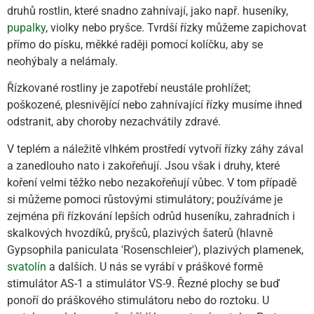
druhů rostlin, které snadno zahnívají, jako např. huseníky,
pupalky
, violky nebo pryšce. Tvrdší řízky můžeme zapichovat
přímo do písku, měkké raději pomocí kolíčku, aby se
neohýbaly a nelámaly.
Řízkované rostliny je zapotřebí neustále prohlížet;
poškozené, plesnivějící nebo zahnívající řízky musíme ihned
odstranit, aby choroby nezachvátily zdravé.
V teplém a náležitě vlhkém prostředí vytvoří řízky záhy zával
a zanedlouho nato i zakořeňují. Jsou však i druhy, které
koření velmi těžko nebo nezakořeňují vůbec. V tom případě
si můžeme pomoci růstovými stimulátory; používáme je
zejména při řízkování lepších odrůd huseníku, zahradních i
skalkových hvozdíků, pryšců, plazivých šaterů (hlavně
Gypsophila paniculata 'Rosenschleier'), plazivých plamenek,
svatolín
a dalších. U nás se vyrábí v práškové formě
stimulátor AS-1 a stimulátor VS-9. Řezné plochy se buď
ponoří do práškového stimulátoru nebo do roztoku. U