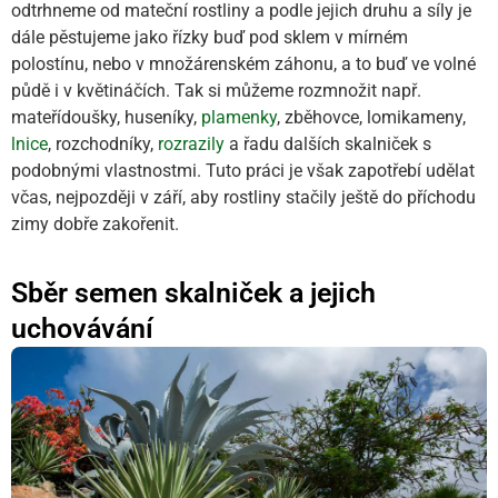
odtrhneme od mateční rostliny a podle jejich druhu a síly je
dále pěstujeme jako řízky buď pod sklem v mírném
polostínu, nebo v množárenském záhonu, a to buď ve volné
půdě i v květináčích. Tak si můžeme rozmnožit např.
mateřídoušky, huseníky,
plamenky
, zběhovce, lomikameny,
lnice
, rozchodníky,
rozrazily
a řadu dalších skalniček s
podobnými vlastnostmi. Tuto práci je však zapotřebí udělat
včas, nejpozději v září, aby rostliny stačily ještě do příchodu
zimy dobře zakořenit.
Sběr semen skalniček a jejich
uchovávání