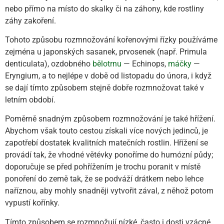
nebo přímo na místo do skalky či na záhony, kde rostliny
záhy zakoření.
Tohoto způsobu rozmnožování kořenovými řízky používáme
zejména u japonských sasanek, prvosenek (např. Primula
denticulata), ozdobného
bělotrnu
— Echinops,
máčky
—
Eryngium, a to nejlépe v době od listopadu do února, i když
se dají tímto způsobem stejně dobře rozmnožovat také v
letním období.
Poměrně snadným způsobem rozmnožování je také hřížení.
Abychom však touto cestou získali více nových jedinců, je
zapotřebí dostatek kvalitních matečních rostlin. Hřížení se
provádí tak, že vhodné větévky ponoříme do humózní půdy;
doporučuje se před pohřížením je trochu poranit v místě
ponoření do země tak, že se podváží drátkem nebo lehce
naříznou, aby mohly snadněji vytvořit zával, z něhož potom
vypustí kořínky.
Tímto způsobem se rozmnožují nízké, často i dosti vzácné