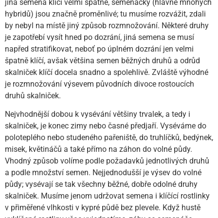
jiná semena klíčí velmi špatně, semenáčky (hlavně mnohých
hybridů) jsou značně proměnlivé; tu musíme rozvážit, zdali
by nebyl na místě jiný způsob rozmnožování. Některé druhy
je zapotřebí vysít hned po dozrání, jiná semena se musí
napřed stratifikovat, neboť po úplném dozrání jen velmi
špatně klíčí, avšak většina semen běžných druhů a odrůd
skalniček klíčí docela snadno a spolehlivě. Zvláště výhodné
je rozmnožování výsevem původních divoce rostoucích
druhů skalniček.
Nejvhodnější dobou k vysévání většiny trvalek, a tedy i
skalniček, je konec zimy nebo časné předjaří. Vyséváme do
poloteplého nebo studeného pařeniště, do truhlíčků, bedýnek,
misek, květináčů a také přímo na záhon do volné půdy.
Vhodný způsob volíme podle požadavků jednotlivých druhů
a podle množství semen. Nejjednodušší je výsev do volné
půdy; vysévají se tak všechny běžné, dobře odolné druhy
skalniček. Musíme jenom udržovat semena i klíčící rostlinky
v přiměřené vlhkosti v kypré půdě bez plevele. Když hustě