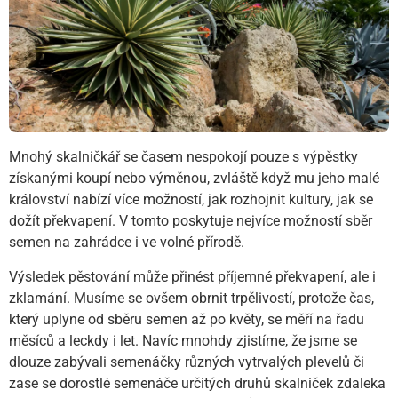
Mnohý skalničkář se časem nespokojí pouze s výpěstky
získanými koupí nebo výměnou, zvláště když mu jeho malé
království nabízí více možností, jak rozhojnit kultury, jak se
dožít překvapení. V tomto poskytuje nejvíce možností sběr
semen na zahrádce i ve volné přírodě.
Výsledek pěstování může přinést příjemné překvapení, ale i
zklamání. Musíme se ovšem obrnit trpělivostí, protože čas,
který uplyne od sběru semen až po květy, se měří na řadu
měsíců a leckdy i let. Navíc mnohdy zjistíme, že jsme se
dlouze zabývali semenáčky různých vytrvalých plevelů či
zase se dorostlé semenáče určitých druhů skalniček zdaleka