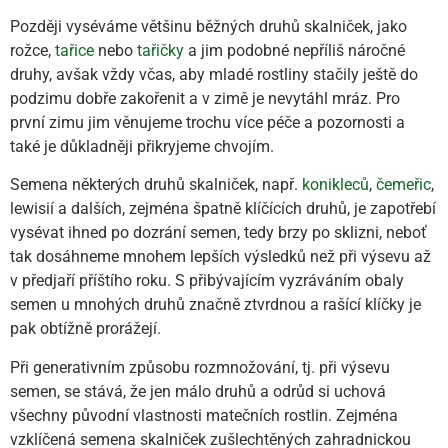
Později vyséváme většinu běžných druhů skalniček, jako
rožce,
tařice
nebo
tařičky
a jim podobné nepříliš náročné
druhy, avšak vždy včas, aby mladé rostliny stačily ještě do
podzimu dobře zakořenit a v zimě je nevytáhl mráz. Pro
první zimu jim věnujeme trochu více péče a pozornosti a
také je důkladněji přikryjeme chvojím.
Semena některých druhů skalniček, např.
konikleců
,
čemeřic
,
lewisií a dalších, zejména špatně klíčících druhů, je zapotřebí
vysévat ihned po dozrání semen, tedy brzy po sklizni, neboť
tak dosáhneme mnohem lepších výsledků než při výsevu až
v předjaří příštího roku. S přibývajícím vyzráváním obaly
semen u mnohých druhů značně ztvrdnou a rašící klíčky je
pak obtížně prorážejí.
Při generativním způsobu rozmnožování, tj. při výsevu
semen, se stává, že jen málo druhů a odrůd si uchová
všechny původní vlastnosti matečních rostlin. Zejména
vzklíčená semena skalniček zušlechtěných zahradnickou