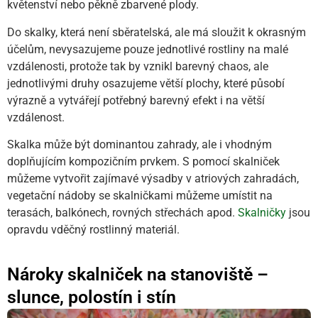
květenství nebo pěkně zbarvené plody.
Do skalky, která není sběratelská, ale má sloužit k okrasným
účelům, nevysazujeme pouze jednotlivé rostliny na malé
vzdálenosti, protože tak by vznikl barevný chaos, ale
jednotlivými druhy osazujeme větší plochy, které působí
výrazně a vytvářejí potřebný barevný efekt i na větší
vzdálenost.
Skalka může být dominantou zahrady, ale i vhodným
doplňujícím kompozičním prvkem. S pomocí skalniček
můžeme vytvořit zajímavé výsadby v atriových zahradách,
vegetační nádoby se skalničkami můžeme umístit na
terasách, balkónech, rovných střechách apod.
Skalničky
jsou
opravdu vděčný rostlinný materiál.
Nároky skalniček na stanoviště –
slunce, polostín i stín