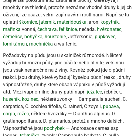
Stejně tak polostinné až zastíněné plochy, které bývají
mnohdy nevzhledné, protože neznáme vhodné druhy k jejich
oživení, lze osázet velmi zajímavými rostlinami. Např. se tu
uplatní
škornice
,
jaterník
,
mateřídouška
, aron,
kopytník
,
mařinka
vonná,
čechrava
,
řeřišnice
, nečada,
hvězdnatec
,
čemeřice
,
bohyška
,
houstonie
, Jeffersonia,
pupkovec
,
lomikámen
,
mochnička
a wulfenie.
Požadavky na půdu jsou u skalniček různorodé. Některé
vyžadují humózní půdy, jiné písčité nebo hlinité, většinou
jsou však nenáročné na živiny. Rovněž pokud jde o půdní
reakci, jsou druhy, které vyžadují kyselou půdní reakci, druhy
vápnostřežné, druhy které obsah vápníku v půdě vyžadují
atd. Mezi vápnomilné druhy patří např.
ježatec
, řebříček,
huseník
,
kozinec
, některé zvonky — Campanula aucheri, C.
carpatica, C. cochleariifolia, C. raineri, C zoysii,
pupava
,
chrpa
,
rožec
, některé hvozdíky — Dianthus alpinus, D.
gratianopolitanus, D. plumarius, protěž a mnoho dalších.
Vápnostřežné jsou
pochybek
— Androsace carnea ssp.
laggeri,
trávnička
, zvonky Campanula barbata, C. pulla,