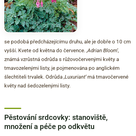
se podobá předcházejícímu druhu, ale je dobře o 10 cm
vyšší. Kvete od května do července.
‚Adrian Bloom‘
,
známá vzrůstná odrůda s růžovočervenými květy a
tmavozelenými listy, je pojmenována po anglickém
šlechtiteli trvalek. Odrůda
‚Luxuriant‘
má tmavočervené
květy nad šedozelenými listy.
Pěstování srdcovky: stanoviště,
množení a péče po odkvětu