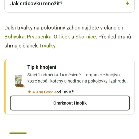
Jak srdcovku množit?
Další trvalky na polostinný záhon najdete v článcích
Bohyška
,
Prvosenka
,
Orlíček
a
Škornice
. Přehled druhů
shrnuje článek
Trvalky
.
Tip k hnojení
Stačí 1 odměrka 1× měsíčně — organické hnojivo,
které nepálí kořeny a hodí se na pokojovky i zahradu.
★ 4,9 na Google
od 189 Kč
Omrknout Hnojík