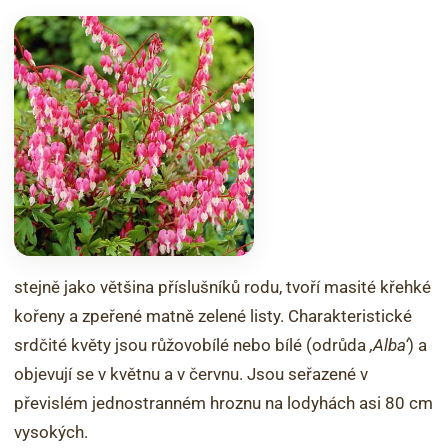
stejně jako většina příslušníků rodu, tvoří masité křehké
kořeny a zpeřené matně zelené listy. Charakteristické
srdčité květy jsou růžovobílé nebo bílé (odrůda
‚Alba‘
) a
objevují se v květnu a v červnu. Jsou seřazené v
převislém jednostranném hroznu na lodyhách asi 80 cm
vysokých.