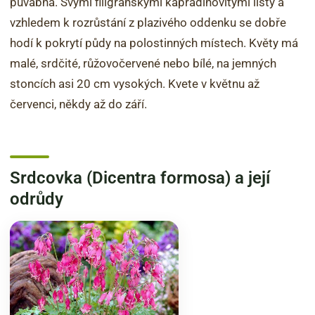
půvabná. Svými filigránskými kapradinovitými listy a
vzhledem k rozrůstání z plazivého oddenku se dobře
hodí k pokrytí půdy na polostinných místech. Květy má
malé, srdčité, růžovočervené nebo bílé, na jemných
stoncích asi 20 cm vysokých. Kvete v květnu až
červenci, někdy až do září.
Srdcovka (Dicentra formosa) a její
odrůdy