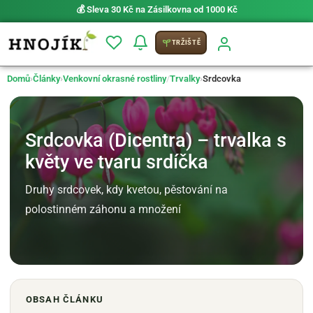
💰 Sleva 30 Kč na Zásilkovna od 1000 Kč
TRŽIŠTĚ
Domů
›
Články
›
Venkovní okrasné rostliny
/
Trvalky
›
Srdcovka
Srdcovka (Dicentra) – trvalka s
květy ve tvaru srdíčka
Druhy srdcovek, kdy kvetou, pěstování na
polostinném záhonu a množení
OBSAH ČLÁNKU