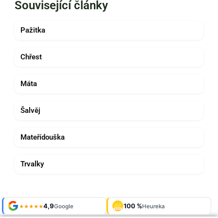
Související články
Pažitka
Chřest
Máta
Šalvěj
Mateřídouška
Trvalky
Shop roku
4,9
100 %
Galerie
'24 + '25
Google
Heureka
925 fotek
★★★★★
OVĚŘENO
ZÁKAZNÍKY
Heureka