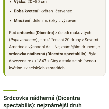
Výška:
20–80 cm
Doba kvetení:
květen–červenec
Množení:
dělením, řízky a výsevem
Rod
srdcovka (Dicentra)
z čeledi makovitých
(
Papaveraceae
) je rozšířen asi 20 druhy v Severní
Americe a východní Asii. Nejznámějším druhem je
srdcovka nádherná (Dicentra spectabilis)
. Byla
dovezena roku 1847 z Číny a stala se oblíbenou
květinou v selských zahradách.
Srdcovka nádherná (Dicentra
spectabilis): nejznámější druh