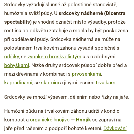
Srdcovky vyžadují slunné až polostinné stanoviště,
humózní a svěží půdy. U
srdcovky nádherné (Dicentra
spectabilis)
je vhodné označit místo výsadby, protože
rostlina po odkvětu zatahuje a mohla by být poškozena
při obdělávání půdy. Srdcovka nádherná se může na
polostinném trvalkovém záhonu vysadit společně s
orlíčky
, se
zvonkem broskvolistým
a s ozdobnými
bohyškami
. Nízké druhy srdcovek působí dobře před a
mezi dřevinami v kombinaci s
prvosenkami
,
kapradinami
, se
škornicí
a jinými lesními
trvalkami
.
Srdcovky se množí výsevem, dělením nebo řízky na jaře.
Humózní půdu na trvalkovém záhonu udrží v kondici
kompost a
organické hnojivo
—
Hnojík
se zapraví na
jaře před rašením a podpoří bohaté kvetení.
Dávkování