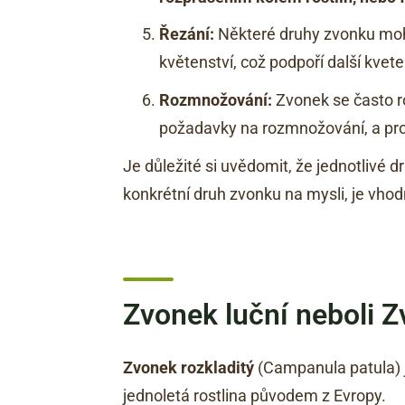
Řezání:
Některé druhy zvonku moho
květenství, což podpoří další kvete
Rozmnožování:
Zvonek se často 
požadavky na rozmnožování, a prot
Je důležité si uvědomit, že jednotlivé
konkrétní druh zvonku na mysli, je vho
Zvonek luční neboli 
Zvonek rozkladitý
(Campanula patula) j
jednoletá rostlina původem z Evropy.