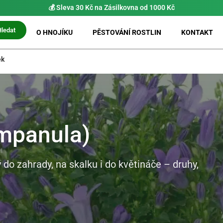
⚡ Možnost
PRIO doručení do 24 h
Hledat
O HNOJÍKU
PĚSTOVÁNÍ ROSTLIN
KONTAKT
ek
mpanula)
 do zahrady, na skalku i do květináče – druhy,