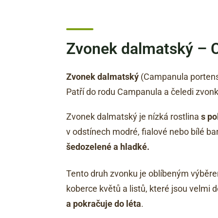
Zvonek dalmatský – C
Zvonek dalmatský
(Campanula portensch
Patří do rodu Campanula a čeledi zvon
Zvonek dalmatský je nízká rostlina
s po
v odstínech modré, fialové nebo bílé b
šedozelené a hladké.
Tento druh zvonku je oblíbeným výběr
koberce květů a listů, které jsou velmi
a pokračuje do léta
.