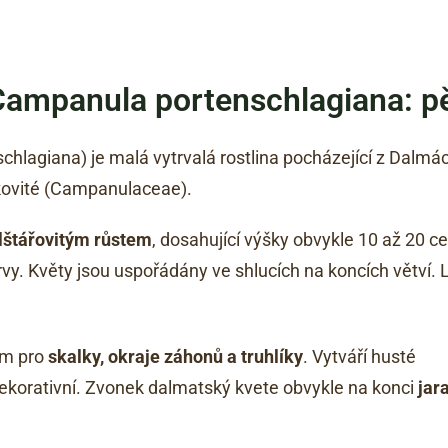
ampanula portenschlagiana: pě
lagiana) je malá vytrvalá rostlina pocházející z Dalmáci
kovité (Campanulaceae).
lštářovitým růstem
, dosahující výšky obvykle 10 až 20 c
arvy. Květy jsou uspořádány ve shlucích na koncích větví
em pro
skalky, okraje záhonů a truhlíky
. Vytváří husté
 dekorativní. Zvonek dalmatský kvete obvykle na konci
jar