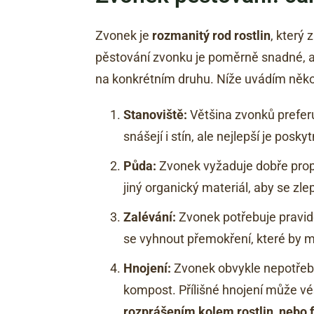
Zvonek je
rozmanitý rod rostlin
, který
pěstování zvonku je poměrně snadné, ale
na konkrétním druhu. Níže uvádím někol
Stanoviště:
Většina zvonků preferu
snášejí i stín, ale nejlepší je pos
Půda:
Zvonek vyžaduje dobře prop
jiný organický materiál, aby se zlep
Zalévání:
Zvonek potřebuje pravid
se vyhnout přemokření, které by m
Hnojení:
Zvonek obvykle nepotřebuj
kompost. Přílišné hnojení může vé
rozprášením kolem rostlin, nebo 