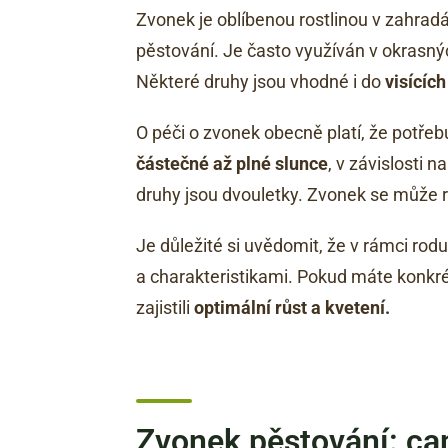
Zvonek je oblíbenou rostlinou v zahra
pěstování. Je často využíván v okrasn
Některé druhy jsou vhodné i do
visícíc
O péči o zvonek obecně platí, že potřeb
částečné až plné slunce
, v závislosti 
druhy jsou dvouletky. Zvonek se můž
Je důležité si uvědomit, že v rámci ro
a charakteristikami. Pokud máte konkrét
zajistili
optimální růst a kvetení.
Zvonek pěstování: ca