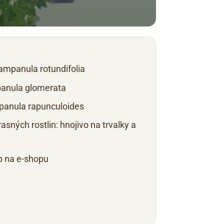
ampanula rotundifolia
anula glomerata
panula rapunculoides
sných rostlin: hnojivo na trvalky a
p na e-shopu