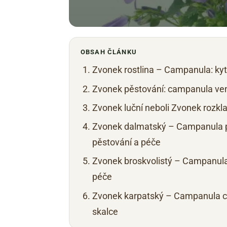
OBSAH ČLÁNKU
Zvonek rostlina – Campanula: kyt
Zvonek pěstování: campanula venk
Zvonek luční neboli Zvonek rozkl
Zvonek dalmatský – Campanula p
pěstování a péče
Zvonek broskvolistý – Campanula 
péče
Zvonek karpatský – Campanula ca
skalce