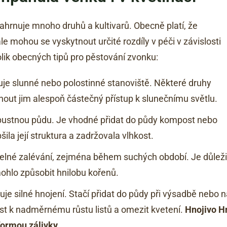
 zahrnuje mnoho druhů a kultivarů. Obecně platí, že
 mohou se vyskytnout určité rozdíly v péči v závislosti
ik obecných tipů pro pěstování zvonku:
je slunné nebo polostinné stanoviště. Některé druhy
kytnout jim alespoň částečný přístup k slunečnímu světlu.
ustnou půdu. Je vhodné přidat do půdy kompost nebo
šila její struktura a zadržovala vlhkost.
elné zalévání, zejména během suchých období. Je důleži
ohlo způsobit hnilobu kořenů.
e silné hnojení. Stačí přidat do půdy při výsadbě nebo n
st k nadměrnému růstu listů a omezit kvetení.
Hnojivo H
formou zálivky.