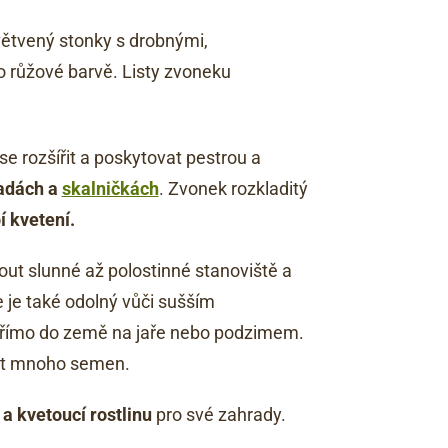
ětvený stonky s drobnými,
o růžové barvě. Listy zvoneku
e rozšířit a poskytovat pestrou a
adách a
skalničkách
. Zvonek rozkladitý
 kvetení.
ut slunné až polostinné stanoviště a
 je také odolný vůči sušším
římo do země na jaře nebo podzimem.
řit mnoho semen.
a kvetoucí rostlinu
pro své zahrady.