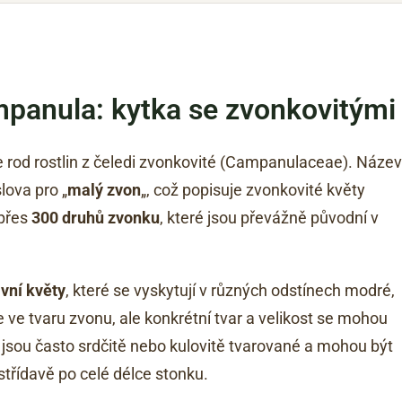
mpanula: kytka se zvonkovitými
e rod rostlin z čeledi zvonkovité (Campanulaceae). Název
lova pro „
malý zvon
„, což popisuje zvonkovité květy
 přes
300 druhů zvonku
, které jsou převážně původní v
ivní květy
, které se vyskytují v různých odstínech modré,
le ve tvaru zvonu, ale konkrétní tvar a velikost se mohou
ku jsou často srdčitě nebo kulovitě tvarované a mohou být
třídavě po celé délce stonku.