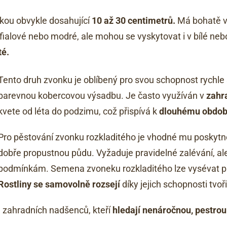
ýškou obvykle dosahující
10 až 30 centimetrů.
Má bohatě v
fialové nebo modré, ale mohou se vyskytovat i v bílé neb
té.
Tento druh zvonku je oblíbený pro svou schopnost rychle s
barevnou kobercovou výsadbu. Je často využíván v
zahr
kvete od léta do podzimu, což přispívá k
dlouhému období
Pro pěstování zvonku rozkladitého je vhodné mu poskytno
dobře propustnou půdu. Vyžaduje pravidelné zalévání, ale
podmínkám. Semena zvoneku rozkladitého lze vysévat p
Rostliny se samovolně rozsejí
díky jejich schopnosti tvo
u zahradních nadšenců, kteří
hledají nenáročnou, pestrou 