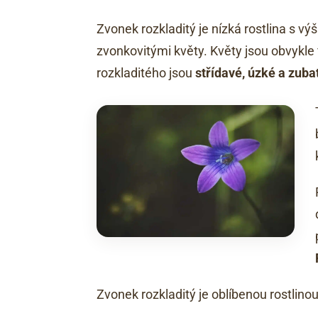
Zvonek rozkladitý je nízká rostlina s v
zvonkovitými květy. Květy jsou obvykle 
rozkladitého jsou
střídavé, úzké a zuba
Zvonek rozkladitý je oblíbenou rostlino