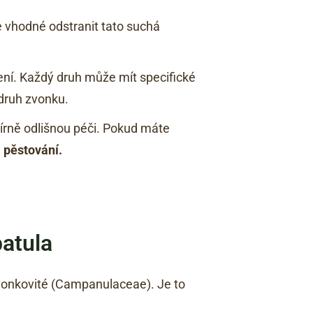
 vhodné odstranit tato suchá
í. Každý druh může mít specifické
druh zvonku.
mírně odlišnou péči. Pokud máte
 pěstování.
patula
zvonkovité (Campanulaceae). Je to