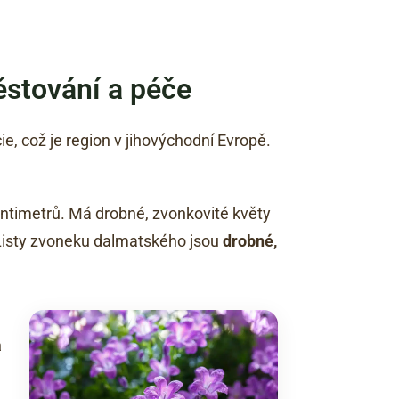
stování a péče
e, což je region v jihovýchodní Evropě.
entimetrů. Má drobné, zvonkovité květy
. Listy zvoneku dalmatského jsou
drobné,
a