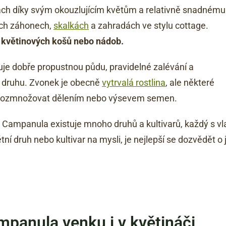
dách díky svým okouzlujícím květům a relativně snadnému
ých záhonech,
skalkách
a zahradách ve stylu cottage.
h květinových košů nebo nádob.
uje dobře propustnou půdu, pravidelné zalévání a
na druhu. Zvonek je obecně
vytrvalá rostlina
, ale některé
e rozmnožovat dělením nebo výsevem semen.
du Campanula existuje mnoho druhů a kultivarů, každý s v
ní druh nebo kultivar na mysli, je nejlepší se dozvědět o
mpanula venku i v květináči