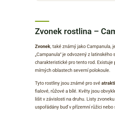
Zvonek rostlina – Ca
Zvonek
, také známý jako Campanula, j
„Campanula“ je odvozený z latinského s
charakteristické pro tento rod. Existuje
mírných oblastech severní polokoule.
Tyto rostliny jsou známé pro své
atrakt
fialové, růžové a bílé. Květy jsou obvyk
lišit v závislosti na druhu. Listy zvone
uspořádány buď v přízemní růžici nebo s