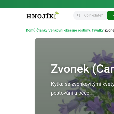
Domů
›
Články
›
Venkovní okrasné rostliny
/
Trvalky
›
Zvon
Zvonek (Ca
Kytka se zvonkovitými květy
pěstování a péče