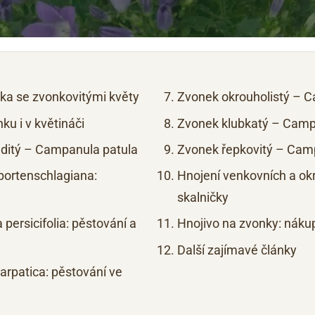
ka se zvonkovitými květy
Zvonek okrouholistý – C
u i v květináči
Zvonek klubkatý – Camp
aditý – Campanula patula
Zvonek řepkovitý – Cam
ortenschlagiana:
Hnojení venkovních a okra
skalničky
persicifolia: pěstování a
Hnojivo na zvonky: náku
Další zajímavé články
rpatica: pěstování ve