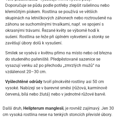
Doporučuje se půdu podle potřeby zlepšit rašelinou nebo
křemičitým pískem. Rostlina se používá ve větších
skupinách na letničkových záhonech nebo roztroušeně na
záhonu se suchomilnými trvalkami, např. ve spojení s
okrasnými trávami. Řezané květy se výborně hodí k
sušení. Rostlina se řeže při úplném vykvetení a stonky se
zavěšují úbory dolů k vysušení.
Smilek se vysévá v květnu přímo na místo nebo od března
do studeného pařeniště. Předpěstované sazenice se
vysazují venku až po přechodu „zmrzlých mužů“ na
vzdálenost 20–30 cm.
Vyšlechtěné odrůdy
tvoří plnokvěté rostliny asi 50 cm
vysoké. Nabízejí se v barevné směsi (růžová, karmínově
červená, bílá nebo žlutá) nebo v jednotné růžové barvě.
Další druh,
Helipterum manglesii
, je rovněž zajímavý. Jen 30
cm vysoká rostlina nese na tenkých stoncích převislé úbory.