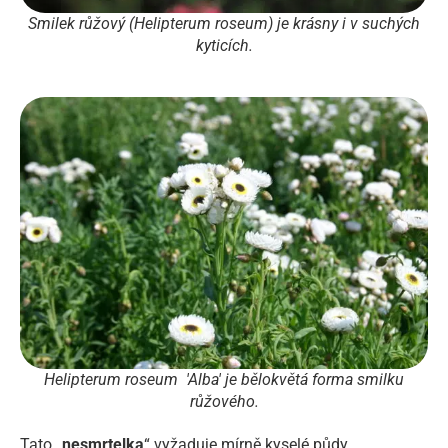
Smilek růžový (Helipterum roseum) je krásny i v suchých
kyticích.
Helipterum roseum 'Alba' je bělokvětá forma smilku
růžového.
Tato „
nesmrtelka
“ vyžaduje mírně kyselé půdy.