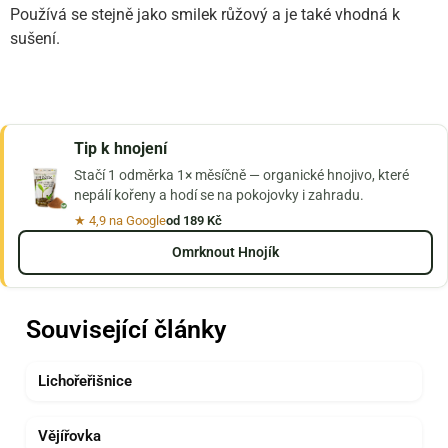
Používá se stejně jako smilek růžový a je také vhodná k
sušení.
Tip k hnojení
Stačí 1 odměrka 1× měsíčně — organické hnojivo, které
nepálí kořeny a hodí se na pokojovky i zahradu.
★ 4,9 na Google
od 189 Kč
Omrknout Hnojík
Související články
Lichořeřišnice
Vějířovka