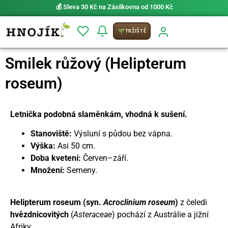
💰 Sleva 30 Kč na Zásilkovna od 1000 Kč
TRŽIŠTĚ
Smilek růžový (Helipterum
roseum)
Letnička podobná slaměnkám, vhodná k sušení.
Stanoviště:
Výsluní s půdou bez vápna.
Výška:
Asi 50 cm.
Doba kvetení:
Červen–září.
Množení:
Semeny.
Helipterum roseum (syn.
Acroclinium roseum
)
z čeledi
hvězdnicovitých
(
Asteraceae
) pochází z Austrálie a jižní
Afriky.