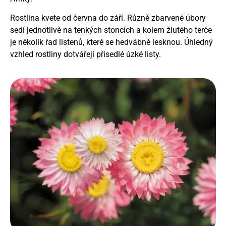
Rostlina kvete od června do září. Různě zbarvené úbory
sedí jednotlivě na tenkých stoncích a kolem žlutého terče
je několik řad listenů, které se hedvábně lesknou. Úhledný
vzhled rostliny dotvářejí přisedlé úzké listy.