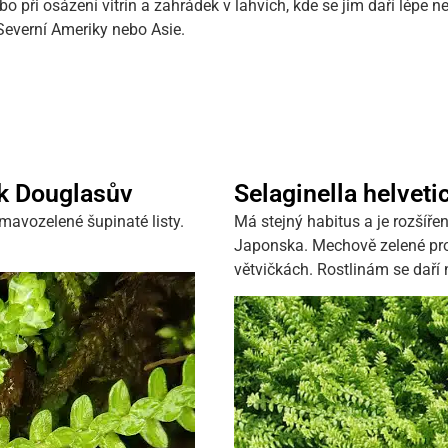
o při osázení vitrín a zahrádek v lahvích, kde se jim daří lépe
Severní Ameriky nebo Asie.
ek Douglasův
Selaginella helveti
tmavozelené šupinaté listy.
Má stejný habitus a je rozšíře
Japonska. Mechově zelené pro
větvičkách. Rostlinám se daří