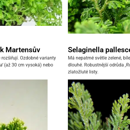
ek Martensův
Selaginella pallesc
 rozšiřují. Ozdobné varianty
Má nepatrné světle zelené, bí
a‘
(až 30 cm vysoká) nebo
dlouhé. Robustnější odrůda
‚R
zlatožluté listy.