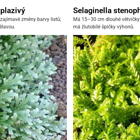
 plazivý
Selaginella stenoph
zajímavé změny barvy listů;
Má 15–30 cm dlouhé větvičky
ělavou.
má žlutobílé špičky výhonů.