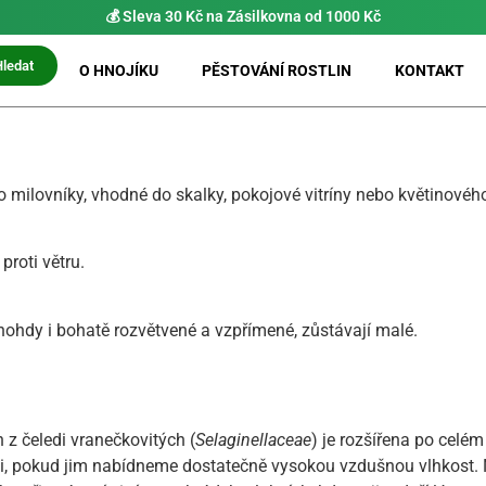
⚡ Možnost
PRIO doručení do 24 h
Hledat
O HNOJÍKU
PĚSTOVÁNÍ ROSTLIN
KONTAKT
o milovníky, vhodné do skalky, pokojové vitríny nebo květinovéh
proti větru.
mnohdy i bohatě rozvětvené a vzpřímené, zůstávají malé.
n z čeledi vranečkovitých (
Selaginellaceae
) je rozšířena po celém
, pokud jim nabídneme dostatečně vysokou vzdušnou vlhkost. Ne