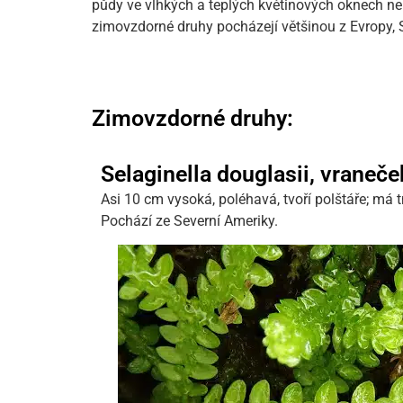
půdy ve vlhkých a teplých květinových oknech neb
zimovzdorné druhy pocházejí většinou z Evropy, 
Zimovzdorné druhy:
Selaginella douglasii, vraneč
Asi 10 cm vysoká, poléhavá, tvoří polštáře; má 
Pochází ze Severní Ameriky.