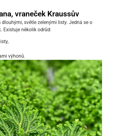
iana, vraneček Kraussův
 dlouhými, světle zelenými listy. Jedná se o
. Existuje několik odrůd:
isty,
kami výhonů.