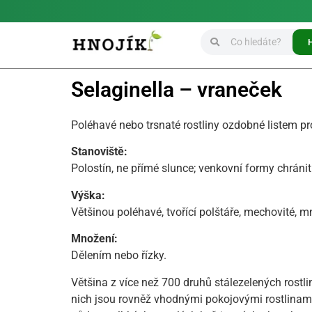
Selaginella – vraneček
Poléhavé nebo trsnaté rostliny ozdobné listem pr
Stanoviště:
Polostín, ne přímé slunce; venkovní formy chránit 
Výška:
Většinou poléhavé, tvořící polštáře, mechovité, 
Množení:
Dělením nebo řízky.
Většina z více než 700 druhů stálezelených rostli
nich jsou rovněž vhodnými pokojovými rostlinami