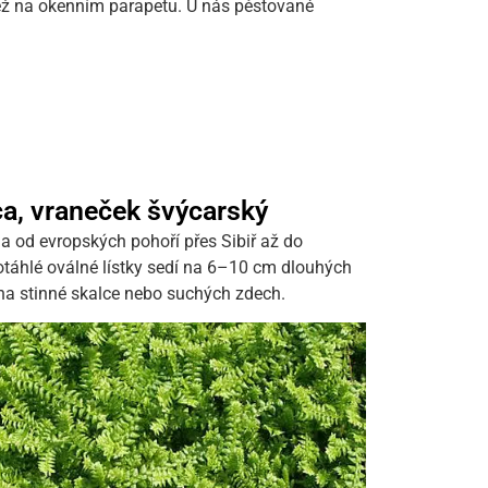
 než na okenním parapetu. U nás pěstované
ca, vraneček švýcarský
na od evropských pohoří přes Sibiř až do
táhlé oválné lístky sedí na 6–10 cm dlouhých
 na stinné skalce nebo suchých zdech.