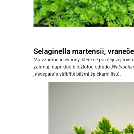
Selaginella martensii, vraneč
Má vzpřímené výhony, které se později vějířovitě
zahrnují například bíložlutou odrůdu
‚Watsonian
‚Variegata‘
s stříbřitě bílými špičkami listů.