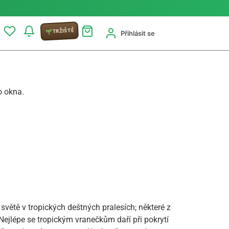
TRŽIŠTĚ
Přihlásit se
o okna.
 světě v tropických deštných pralesích; některé z
jlépe se tropickým vranečkům daří při pokrytí