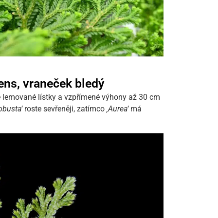
ens, vraneček bledý
le lemované lístky a vzpřímené výhony až 30 cm
obusta‘
roste sevřeněji, zatímco
‚Aurea‘
má