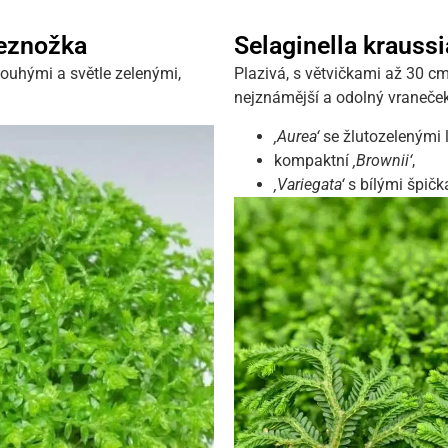
beznožka
Selaginella krauss
dlouhými a světle zelenými,
Plazivá, s větvičkami až 30 cm
nejznámější a odolný vraneček
‚Aurea‘
se žlutozelenými l
kompaktní
‚Brownii‘
,
‚Variegata‘
s bílými špič