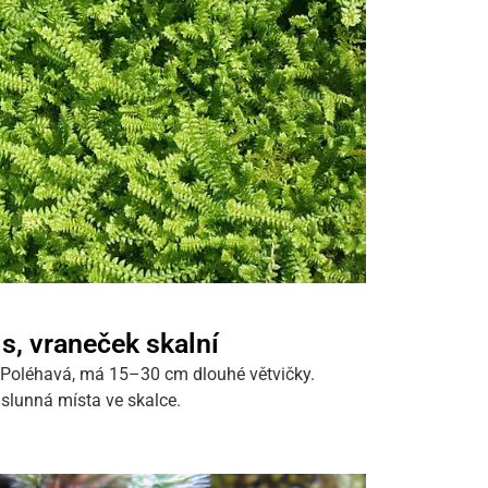
is, vraneček skalní
 Poléhavá, má 15–30 cm dlouhé větvičky.
 slunná místa ve skalce.