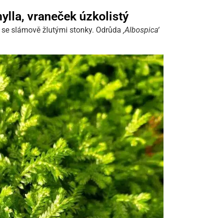
ylla, vraneček úzkolistý
 se slámově žlutými stonky. Odrůda
‚Albospica‘