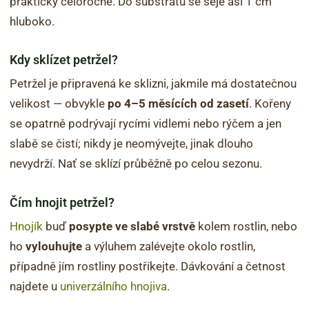
prakticky celoročně. Do substrátu se seje asi 1 cm
hluboko.
Kdy sklízet petržel?
Petržel je připravená ke sklizni, jakmile má dostatečnou
velikost — obvykle
po 4–5 měsících od zasetí
. Kořeny
se opatrně podrývají rycími vidlemi nebo rýčem a jen
slabě se čistí; nikdy je neomývejte, jinak dlouho
nevydrží. Nať se sklízí průběžně po celou sezonu.
Čím hnojit petržel?
Hnojík
buď
posypte ve slabé vrstvě
kolem rostlin, nebo
ho
vylouhujte
a výluhem zalévejte okolo rostlin,
případně jím rostliny postříkejte. Dávkování a četnost
najdete u
univerzálního hnojiva
.