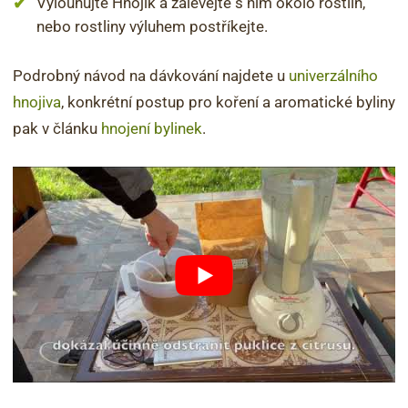
Vylouhujte Hnojík a zalévejte s ním okolo rostlin,
nebo rostliny výluhem postříkejte.
Podrobný návod na dávkování najdete u
univerzálního
hnojiva
, konkrétní postup pro koření a aromatické byliny
pak v článku
hnojení bylinek
.