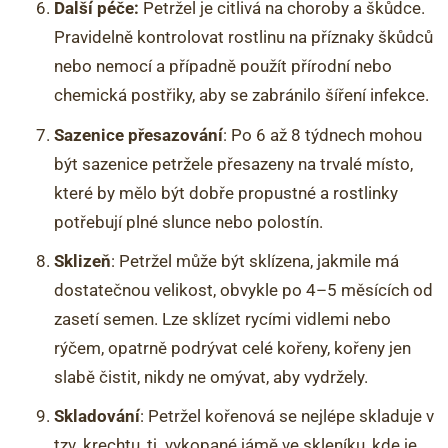
Další péče:
Petržel je citlivá na choroby a škůdce.
Pravidelně kontrolovat rostlinu na příznaky škůdců
nebo nemocí a případně použít přírodní nebo
chemická postřiky, aby se zabránilo šíření infekce.
Sazenice přesazování
: Po 6 až 8 týdnech mohou
být sazenice petržele přesazeny na trvalé místo,
které by mělo být dobře propustné a rostlinky
potřebují plné slunce nebo polostín.
Sklizeň
: Petržel může být sklízena, jakmile má
dostatečnou velikost, obvykle po 4–5 měsících od
zasetí semen. Lze sklízet rycími vidlemi nebo
rýčem, opatrně podrývat celé kořeny, kořeny jen
slabě čistit, nikdy ne omývat, aby vydržely.
Skladování
: Petržel kořenová se nejlépe skladuje v
tzv. krechtu, tj. vykopané jámě ve skleníku, kde je