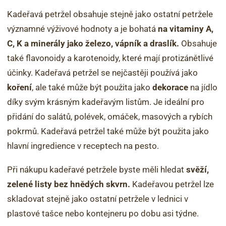
Kadeřavá petržel obsahuje stejně jako ostatní petržele
významné výživové hodnoty a je bohatá
na vitaminy A,
C, K a minerály jako železo, vápník a draslík.
Obsahuje
také flavonoidy a karotenoidy, které mají protizánětlivé
účinky. Kadeřavá petržel se nejčastěji používá jako
koření
, ale také může být použita jako
dekorace
na jídlo
díky svým krásným kadeřavým listům. Je ideální pro
přidání do salátů, polévek, omáček, masových a rybích
pokrmů. Kadeřavá petržel také může být použita jako
hlavní ingredience v receptech na pesto.
Při nákupu kadeřavé petržele byste měli hledat
svěží,
zelené listy bez hnědých skvrn.
Kadeřavou petržel lze
skladovat stejně jako ostatní petržele v lednici v
plastové tašce nebo kontejneru po dobu asi týdne.