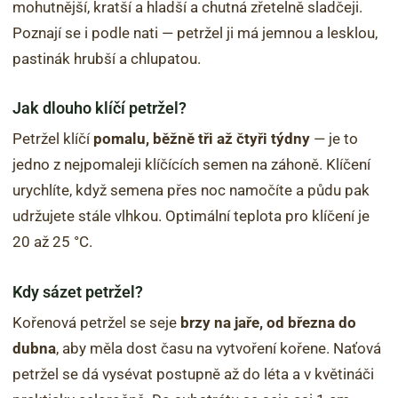
mohutnější, kratší a hladší a chutná zřetelně sladčeji.
Poznají se i podle nati — petržel ji má jemnou a lesklou,
pastinák hrubší a chlupatou.
Jak dlouho klíčí petržel?
Petržel klíčí
pomalu, běžně tři až čtyři týdny
— je to
jedno z nejpomaleji klíčících semen na záhoně. Klíčení
urychlíte, když semena přes noc namočíte a půdu pak
udržujete stále vlhkou. Optimální teplota pro klíčení je
20 až 25 °C.
Kdy sázet petržel?
Kořenová petržel se seje
brzy na jaře, od března do
dubna
, aby měla dost času na vytvoření kořene. Naťová
petržel se dá vysévat postupně až do léta a v květináči