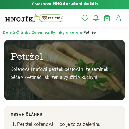
⚡ Možnost
PRIO doručení do 24 h
Přejít
Domů
›
Články
›
Zelenina
/
Bylinky a koření
›
Petržel
k
obsahu
Petržel
Kořenová i naťová petržel: pěstování ze semínek,
péče v květináči, sklizeň a využití v kuchyni
OBSAH ČLÁNKU
Petržel kořenová — co je to za zeleninu