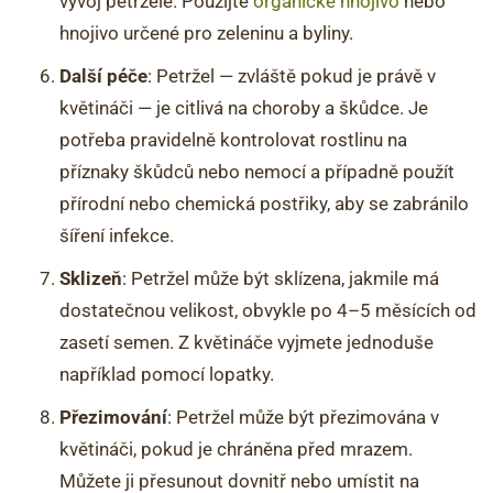
vývoj petržele. Použijte
organické hnojivo
nebo
hnojivo určené pro zeleninu a byliny.
Další péče
: Petržel — zvláště pokud je právě v
květináči — je citlivá na choroby a škůdce. Je
potřeba pravidelně kontrolovat rostlinu na
příznaky škůdců nebo nemocí a případně použít
přírodní nebo chemická postřiky, aby se zabránilo
šíření infekce.
Sklizeň
: Petržel může být sklízena, jakmile má
dostatečnou velikost, obvykle po 4–5 měsících od
zasetí semen. Z květináče vyjmete jednoduše
například pomocí lopatky.
Přezimování
: Petržel může být přezimována v
květináči, pokud je chráněna před mrazem.
Můžete ji přesunout dovnitř nebo umístit na