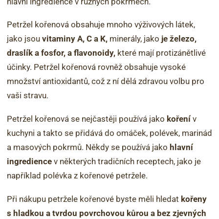
hlavní ingredience v různých pokrmech.
Petržel kořenová obsahuje mnoho výživových látek,
jako jsou
vitaminy A, C a K,
minerály, jako
je železo,
draslík a fosfor, a flavonoidy,
které mají protizánětlivé
účinky. Petržel kořenová rovněž obsahuje vysoké
množství antioxidantů, což z ní dělá zdravou volbu pro
vaši stravu.
Petržel kořenová se nejčastěji používá jako
koření
v
kuchyni a takto se přidává do omáček, polévek, marinád
a masových pokrmů. Někdy se používá jako
hlavní
ingredience
v některých tradičních receptech, jako je
například polévka z kořenové petržele.
Při nákupu petržele kořenové byste měli hledat
kořeny
s hladkou a tvrdou povrchovou kůrou a bez zjevných