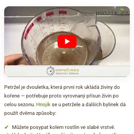
Petržel je dvouletka, která první rok ukládá živiny do
kořene — potřebuje proto vyrovnaný přísun živin po
celou sezonu.
Hnojík
se u petržele a dalších bylinek dá
použít dvěma způsoby:
Můžete posypat kolem rostlin ve slabé vrstvě.