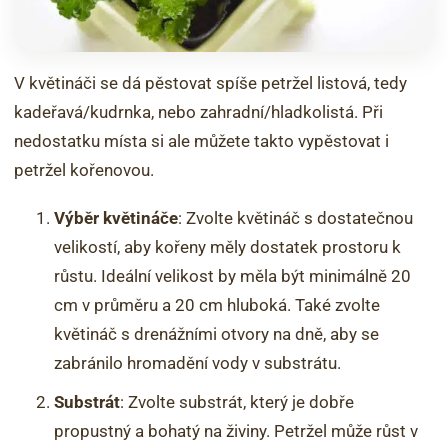
V květináči se dá pěstovat spíše petržel listová, tedy
kadeřavá/kudrnka, nebo zahradní/hladkolistá. Při
nedostatku místa si ale můžete takto vypěstovat i
petržel kořenovou.
Výběr květináče
: Zvolte květináč s dostatečnou
velikostí, aby kořeny měly dostatek prostoru k
růstu. Ideální velikost by měla být minimálně 20
cm v průměru a 20 cm hluboká. Také zvolte
květináč s drenážními otvory na dně, aby se
zabránilo hromadění vody v substrátu.
Substrát
: Zvolte substrát, který je dobře
propustný a bohatý na živiny. Petržel může růst v