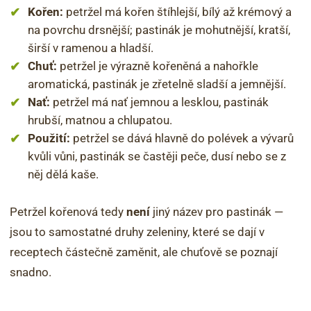
Kořen:
petržel má kořen štíhlejší, bílý až krémový a
na povrchu drsnější; pastinák je mohutnější, kratší,
širší v ramenou a hladší.
Chuť:
petržel je výrazně kořeněná a nahořkle
aromatická, pastinák je zřetelně sladší a jemnější.
Nať:
petržel má nať jemnou a lesklou, pastinák
hrubší, matnou a chlupatou.
Použití:
petržel se dává hlavně do polévek a vývarů
kvůli vůni, pastinák se častěji peče, dusí nebo se z
něj dělá kaše.
Petržel kořenová tedy
není
jiný název pro pastinák —
jsou to samostatné druhy zeleniny, které se dají v
receptech částečně zaměnit, ale chuťově se poznají
snadno.