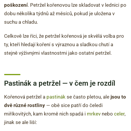
poškození
. Petržel kořenovou lze skladovat v lednici po
dobu několika týdnů až měsíců, pokud je uložena v
suchu a chladu.
Celkově lze říci, že petržel kořenová je skvělá volba pro
ty, kteří hledají koření s výraznou a sladkou chutí a
stejně výživnými vlastnostmi jako ostatní petržel.
Pastinák a petržel — v čem je rozdíl
Kořenová petržel a
pastinák
se často pletou, ale
jsou to
dvě různé rostliny
— obě sice patří do čeledi
miříkovitých, kam kromě nich spadá i
mrkev
nebo
celer
,
jinak se ale liší: