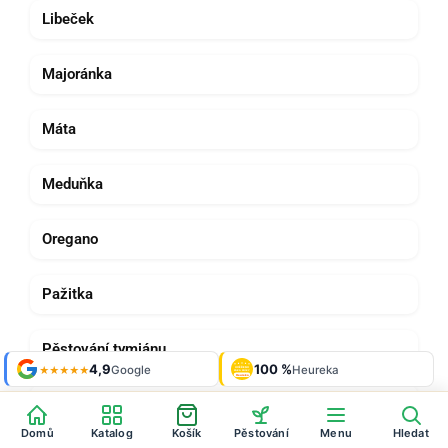
Libeček
Majoránka
Máta
Meduňka
Oregano
Pažitka
Pěstování tymiánu
Shop roku
4,9
100 %
Galerie
'24 + '25
Google
Heureka
929 fotek
★★★★★
OVĚŘENO
ZÁKAZNÍKY
Heureka
Řeřicha
Domů
Katalog
Košík
Pěstování
Menu
Hledat