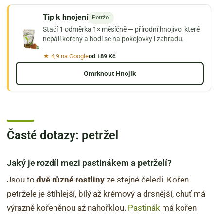
Tip k hnojení
Petržel
Stačí 1 odměrka 1× měsíčně — přírodní hnojivo, které
nepálí kořeny a hodí se na pokojovky i zahradu.
★ 4,9 na Google
od 189 Kč
Omrknout Hnojík
Časté dotazy: petržel
Jaký je rozdíl mezi pastinákem a petrželí?
Jsou to
dvě různé rostliny
ze stejné čeledi. Kořen
petržele je štíhlejší, bílý až krémový a drsnější, chuť má
výrazně kořeněnou až nahořklou.
Pastinák
má kořen