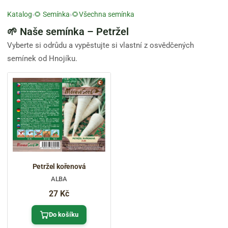
Katalog
›
🌻 Semínka
›
🌻Všechna semínka
🌱 Naše semínka – Petržel
Vyberte si odrůdu a vypěstujte si vlastní z osvědčených
semínek od Hnojíku.
Petržel kořenová
ALBA
27 Kč
Do košíku