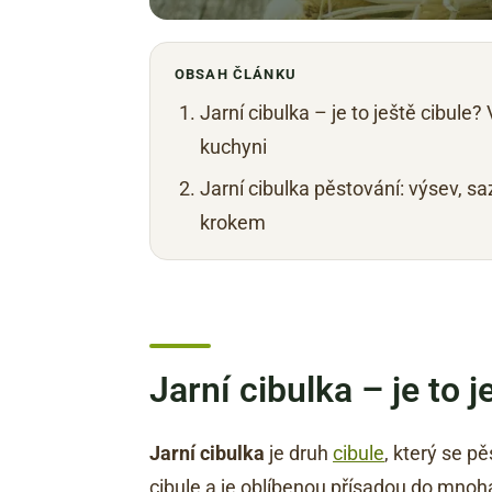
OBSAH ČLÁNKU
Jarní cibulka – je to ještě cibule? 
kuchyni
Jarní cibulka pěstování: výsev, sa
krokem
Jarní cibulka – je to 
Jarní cibulka
je druh
cibule
, který se p
cibule a je oblíbenou přísadou do mnoha 