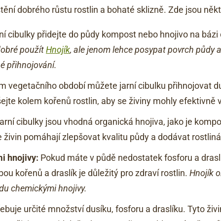
ištění dobrého růstu rostlin a bohaté sklizně. Zde jsou někte
ní cibulky přidejte do půdy kompost nebo hnojivo na bázi
dobré použít
Hnojík
, ale jenom lehce posypat povrch půdy 
é přihnojování.
 vegetačního období můžete jarní cibulku přihnojovat du
ejte kolem kořenů rostlin, aby se živiny mohly efektivně 
jarní cibulky jsou vhodná organická hnojiva, jako je kompos
je živin pomáhají zlepšovat kvalitu půdy a dodávat rostlin
i hnojivy:
Pokud máte v půdě nedostatek fosforu a draslí
ou kořenů a draslík je důležitý pro zdraví rostlin.
Hnojík o
du chemickými hnojivy.
třebuje určité množství dusíku, fosforu a draslíku. Tyto ži