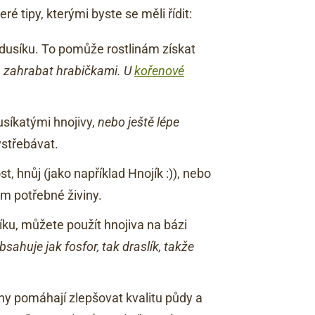
ré tipy, kterými byste se měli řídit:
 dusíku. To pomůže rostlinám získat
a zahrabat hrabičkami. U
kořenové
síkatými hnojivy,
nebo ještě lépe
vstřebávat.
t, hnůj (jako například Hnojík :)), nebo
ám potřebné živiny.
ku, můžete použít hnojiva na bázi
bsahuje jak fosfor, tak draslík, takže
viny pomáhají zlepšovat kvalitu půdy a