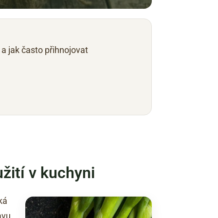
 a jak často přihnojovat
užití v kuchyni
ká
avu