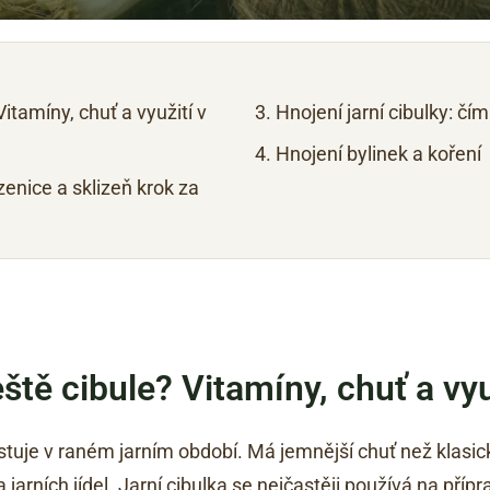
Vitamíny, chuť a využití v
Hnojení jarní cibulky: čím
Hnojení bylinek a koření
zenice a sklizeň krok za
ještě cibule? Vitamíny, chuť a vy
ěstuje v raném jarním období. Má jemnější chuť než klasic
jarních jídel. Jarní cibulka se nejčastěji používá na přípr