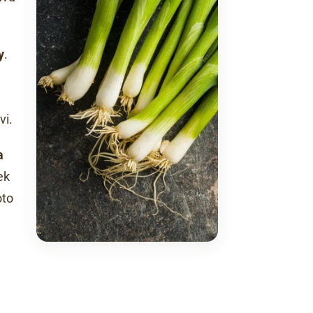
y
.
vi.
a
ek
oto