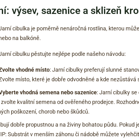
ní: výsev, sazenice a sklizeň k
Jarní cibulka je poměrně nenáročná rostlina, kterou můž
nebo na balkóně.
Jarní cibulku pěstujte nejlépe podle našeho návodu:
Zvolte vhodné místo
: Jarní cibulky preferují slunné stano
Zvolte místo, které je dobře odvodněné a kde nezůstává s
Vyberte vhodná semena nebo sazenice
: Jarní cibulky s
volte kvalitní semena od ověřeného prodejce. Rozhodnete
lných poškození, chorob nebo škůdců.
řebují dobře propustnou a na živiny bohatou půdu. Pokud je
TIP: Substrát v menším záhonu či nádobě můžete vylehčit 