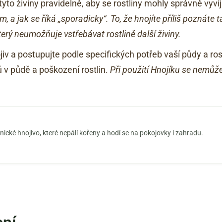
 tyto živiny pravidelně, aby se rostliny mohly správně vyví
m, a jak se říká „sporadicky“. To, že hnojíte příliš poznáte 
terý neumožňuje vstřebávat rostlině další živiny.
v a postupujte podle specifických potřeb vaší půdy a ros
v půdě a poškození rostlin.
Při použití Hnojíku se nemůže
cké hnojivo, které nepálí kořeny a hodí se na pokojovky i zahradu.