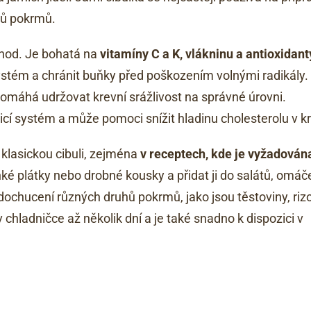
hů pokrmů.
ýhod. Je bohatá na
vitamíny C a K, vlákninu a antioxidant
ystém a chránit buňky před poškozením volnými radikály.
 pomáhá udržovat krevní srážlivost na správné úrovni.
ávicí systém a může pomoci snížit hladinu cholesterolu v kr
 klasickou cibuli, zejména
v receptech, kde je vyžadován
nké plátky nebo drobné kousky a přidat ji do salátů, omáč
dochucení různých druhů pokrmů, jako jsou těstoviny, riz
v chladničce až několik dní a je také snadno k dispozici v