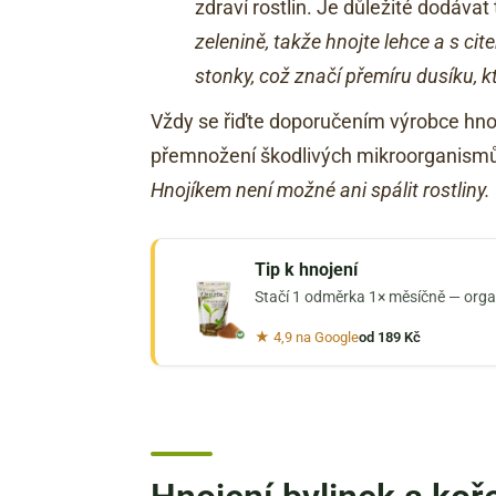
zdraví rostlin. Je důležité dodávat
zelenině, takže hnojte lehce a s cite
stonky, což značí přemíru dusíku, k
Vždy se řiďte doporučením výrobce hnoji
přemnožení škodlivých mikroorganismů 
Hnojíkem není možné ani spálit rostliny.
Tip k hnojení
Stačí 1 odměrka 1× měsíčně — organi
★ 4,9 na Google
od 189 Kč