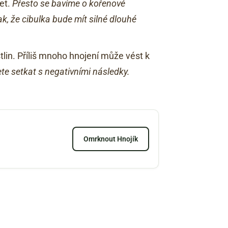
jet.
Přesto se bavíme o kořenové
tak, že cibulka bude mít silné dlouhé
tlin. Příliš mnoho hnojení může vést k
te setkat s negativními následky.
Omrknout Hnojík