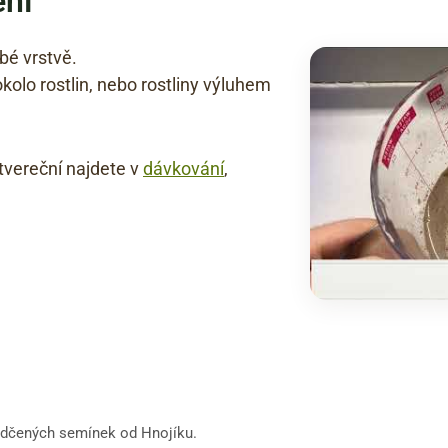
ení
bé vrstvě.
kolo rostlin, nebo rostliny výluhem
čtvereční najdete v
dávkování
,
svědčených semínek od Hnojíku.