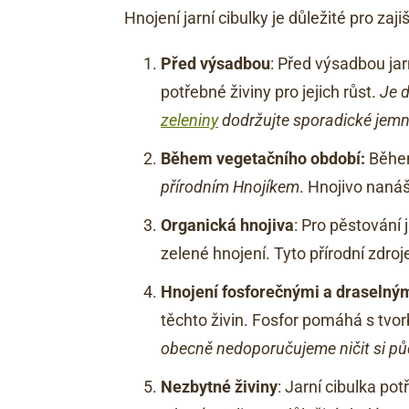
Hnojení jarní cibulky je důležité pro zaj
Před výsadbou
: Před výsadbou jar
potřebné živiny pro jejich růst.
Je 
zeleniny
dodržujte sporadické jemn
Během vegetačního období:
Během
přírodním Hnojíkem
. Hnojivo nanáš
Organická hnojiva
: Pro pěstování 
zelené hnojení. Tyto přírodní zdro
Hnojení fosforečnými a draselným
těchto živin. Fosfor pomáhá s tvorb
obecně nedoporučujeme ničit si pů
Nezbytné živiny
: Jarní cibulka po