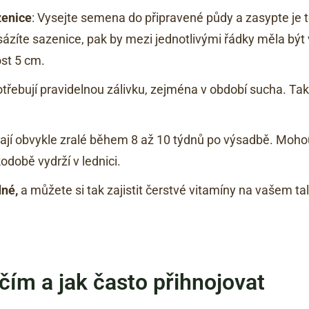
zenice
: Vysejte semena do připravené půdy a zasypte je 
sázíte sazenice, pak by mezi jednotlivými řádky měla být
st 5 cm.
potřebují pravidelnou zálivku, zejména v období sucha. Ta
ývají obvykle zralé během 8 až 10 týdnů po výsadbě. Mohou
době vydrží v lednici.
né,
a můžete si tak zajistit čerstvé vitamíny na vašem t
 čím a jak často přihnojovat