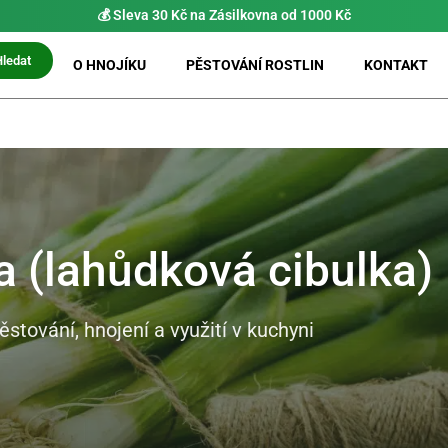
⚡ Možnost
PRIO doručení do 24 h
Hledat
O HNOJÍKU
PĚSTOVÁNÍ ROSTLIN
KONTAKT
a (lahůdková cibulka)
ěstování, hnojení a využití v kuchyni