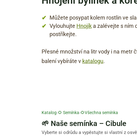
Hnojení bylinek a koř
Můžete posypat kolem rostlin ve sla
Vylouhujte
Hnojík
a zalévejte s ním o
postříkejte.
Přesné množství na litr vody i na metr 
balení vybíráte v
katalogu
.
Katalog
›
🌻 Semínka
›
🌻Všechna semínka
🌱 Naše semínka – Cibule
Vyberte si odrůdu a vypěstujte si vlastní z o