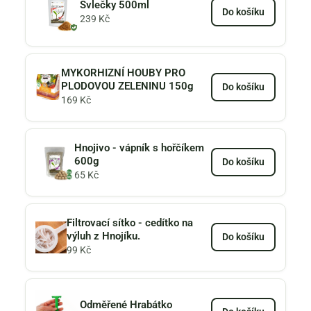
Svlečky 500ml
Do košíku
239
Kč
MYKORHIZNÍ HOUBY PRO
PLODOVOU ZELENINU 150g
Do košíku
169
Kč
Hnojivo - vápník s hořčíkem
600g
Do košíku
65
Kč
Filtrovací sítko - cedítko na
výluh z Hnojíku.
Do košíku
99
Kč
Odměřené Hrabátko