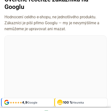
Googlu
Hodnocení celého e-shopu, ne jednotlivého produktu.
Zákazníci je píší přímo Googlu — my je nevymýšlíme a
nemůžeme je upravovat ani mazat.
Shop roku
4,9
100 %
Galerie
'24 + '25
Google
Heureka
925 fotek
★★★★★
OVĚŘENO
ZÁKAZNÍKY
Heureka