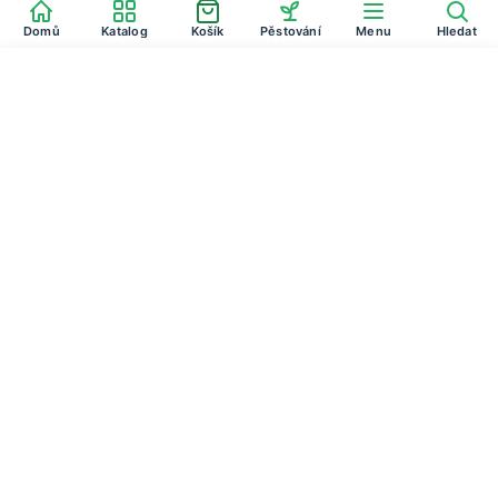
Domů
Katalog
Košík
Pěstování
Menu
Hledat
Cibule jarní - Allium cepa L. - Grenad…
Do košíku
27
Kč