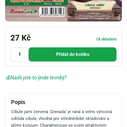
27
Kč
18 skladem
Přidat do košíku
💰
Našli jste to jinde levněji?
Popis
Cibule jarní červená ‚Grenada‘ je raná a velmi výnosná
odrůda cibule, vhodná pro střednědobé skladování a
přímý konzum. Charakterizuje se svým atraktivním