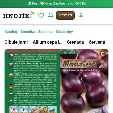
💰 Sleva 30 Kč na Zásilkovna od 1000 Kč
TRŽIŠTĚ
Katalog
›
Semínka
›
Zelenina
›
Cibuloviny
Cibule jarní – Allium cepa L. – Grenada – červená