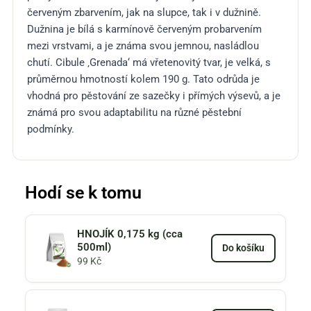
červeným zbarvením, jak na slupce, tak i v dužnině.
Dužnina je bílá s karmínově červeným probarvením
mezi vrstvami, a je známa svou jemnou, nasládlou
chutí. Cibule ‚Grenada‘ má vřetenovitý tvar, je velká, s
průměrnou hmotností kolem 190 g. Tato odrůda je
vhodná pro pěstování ze sazečky i přímých výsevů, a je
známá pro svou adaptabilitu na různé pěstební
podmínky.
Hodí se k tomu
HNOJÍK 0,175 kg (cca
500ml)
Do košíku
99
Kč