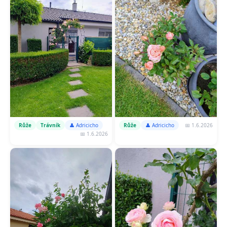
📅 1.6.2026
Růže
Trávník
👤 Adricicho
Růže
👤 Adricicho
📅 1.6.2026