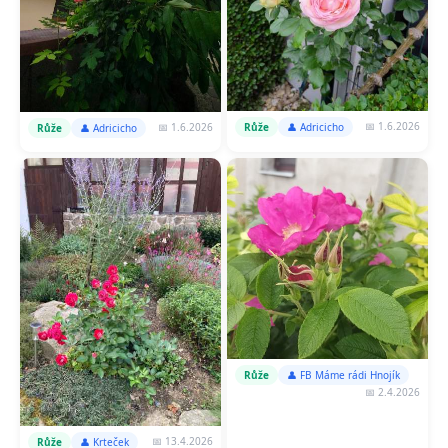
📅 1.6.2026
Růže
👤 Adricicho
📅 1.6.2026
Růže
👤 Adricicho
Růže
👤 FB Máme rádi Hnojík
📅 2.4.2026
📅 13.4.2026
Růže
👤 Krteček