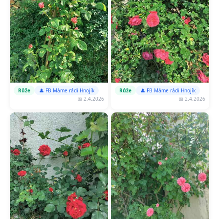
Růže
👤 FB Máme rádi Hnojík
Růže
👤 FB Máme rádi Hnojík
📅 2.4.2026
📅 2.4.2026