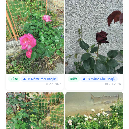
Růže
👤 FB Máme rádi Hnojík
Růže
👤 FB Máme rádi Hnojík
📅 2.4.2026
📅 2.4.2026