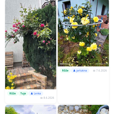
📅 7.6.2026
Růže
👤 jarlukina
Růže
Tuje
👤 Lenka
📅 8.6.2026