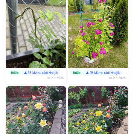
Růže
👤 FB Máme rádi Hnojík
Růže
👤 FB Máme rádi Hnojík
📅 2.4.2026
📅 2.4.2026