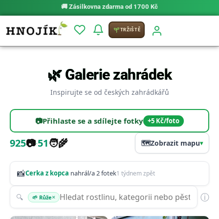
🚚
Zásilkovna zdarma od 1700 Kč
TRŽIŠTĚ
🌿 Galerie zahrádek
Inspirujte se od českých zahrádkářů
📷
Přihlaste se a sdílejte fotky
+5 Kč/foto
925
📷
51
🧑‍🌾
·
🗺️
Zobrazit mapu
▾
📸
Cerka z kopca
nahrál/a 2 fotek
1 týdnem zpět
ⓘ
🔍
×
🌱 Růže