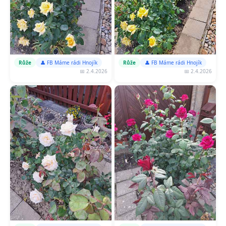
Růže
👤 FB Máme rádi Hnojík
Růže
👤 FB Máme rádi Hnojík
📅 2.4.2026
📅 2.4.2026