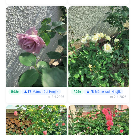
Růže
👤 FB Máme rádi Hnojík
Růže
👤 FB Máme rádi Hnojík
📅 2.4.2026
📅 2.4.2026