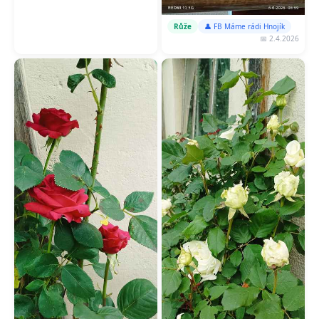
Růže
👤 FB Máme rádi Hnojík
📅 2.4.2026