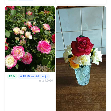
Růže
👤 FB Máme rádi Hnojík
📅 2.4.2026