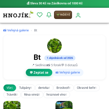
💰 Sleva 30 Kč na Zásilkovna od 1000 Kč
TRŽIŠTĚ
📸 Veřejná galerie
›
Bt
Bt
1 objednávek od 2026
📍 Sedlnice
📸 5 fotek
💬 0 dotazů
💬 Zeptat se
📸 Veřejná galerie
Vše
Tulipány
denivka
Broskvoň
Okrasné keře
5
1
1
1
1
Trávník
Réva vinná
hroznové víno
1
1
1