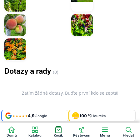
Dotazy a rady
(0)
Zatím žádné dotazy. Buďte první kdo se zeptá!
Shop roku
4,9
100 %
Galerie
'24 + '25
Google
Heureka
925 fotek
★★★★★
OVĚŘENO
ZÁKAZNÍKY
Heureka
Domů
Katalog
Košík
Pěstování
Menu
Hledat