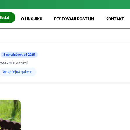
⚡ Možnost
PRIO doručení do 24 h
Hledat
O HNOJÍKU
PĚSTOVÁNÍ ROSTLIN
KONTAKT
3 objednávek od 2025
 fotek
💬 0 dotazů
📸 Veřejná galerie