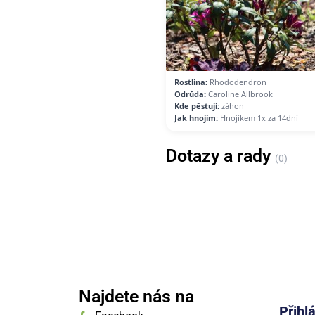
Rostlina:
Rhododendron
Odrůda:
Caroline Allbrook
Kde pěstuji:
záhon
Jak hnojím:
Hnojíkem 1x za 14dní
Dotazy a rady
(0)
Najdete nás na
Přihl