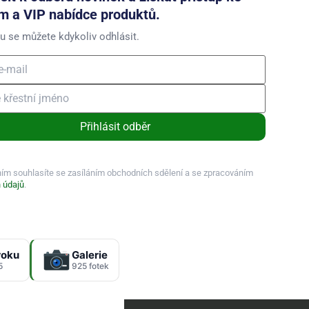
m a VIP nabídce produktů.
u se můžete kdykoliv odhlásit.
Přihlásit odběr
ním souhlasíte se zasíláním obchodních sdělení a se zpracováním
 údajů
.
roku
Galerie
5
925 fotek