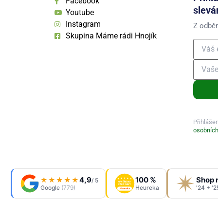
Facebook
slevá
Youtube
Instagram
Z odběr
Skupina Máme rádi Hnojík
Přihláše
osobních
4,9
100 %
Shop 
★★★★★
/ 5
OVĚŘENO
ZÁKAZNÍKY
Google
(779)
Heureka
'24 + '2
Heureka