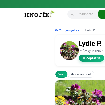
📸 Veřejná galerie
›
Lydie P.
Lydie P.
📍 Český Těšín
📸 1
💬 Zeptat se
Vše
Rhododendron
1
1