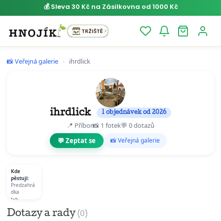
💰 Sleva 30 Kč na Zásilkovna od 1000 Kč
Přejít
📸 Veřejná galerie
›
ihrdlick
k
obsahu
ihrdlick
1 objednávek od 2026
📍 Příbor
📸 1 fotek
💬 0 dotazů
💬 Zeptat se
📸 Veřejná galerie
Kde
pěstuji:
Predzahrá
dka
Jak
hnojím:
Dotazy a rady
Tohle je
(0)
začatek.