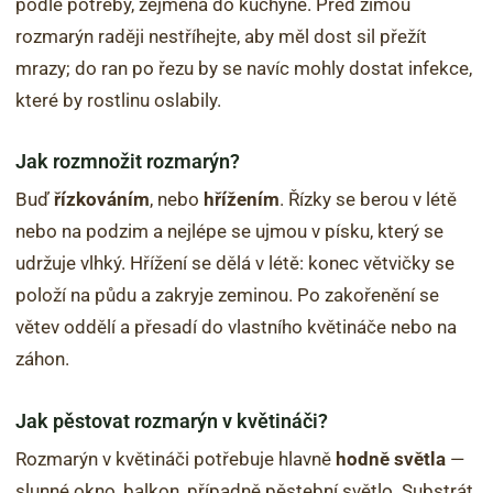
podle potřeby, zejména do kuchyně. Před zimou
rozmarýn raději nestříhejte, aby měl dost sil přežít
mrazy; do ran po řezu by se navíc mohly dostat infekce,
které by rostlinu oslabily.
Jak rozmnožit rozmarýn?
Buď
řízkováním
, nebo
hřížením
. Řízky se berou v létě
nebo na podzim a nejlépe se ujmou v písku, který se
udržuje vlhký. Hřížení se dělá v létě: konec větvičky se
položí na půdu a zakryje zeminou. Po zakořenění se
větev oddělí a přesadí do vlastního květináče nebo na
záhon.
Jak pěstovat rozmarýn v květináči?
Rozmarýn v květináči potřebuje hlavně
hodně světla
—
slunné okno, balkon, případně pěstební světlo. Substrát