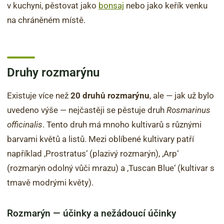
v kuchyni, pěstovat jako
bonsaj
nebo jako keřík venku
na chráněném místě.
Druhy rozmarýnu
Existuje více než
20 druhů rozmarýnu
, ale — jak už bylo
uvedeno výše — nejčastěji se pěstuje druh
Rosmarinus
officinalis
. Tento druh má mnoho kultivarů s různými
barvami květů a listů. Mezi oblíbené kultivary patří
například ‚Prostratus‘ (plazivý rozmarýn), ‚Arp‘
(rozmarýn odolný vůči mrazu) a ‚Tuscan Blue‘ (kultivar s
tmavě modrými květy).
Rozmarýn — účinky a nežádoucí účinky