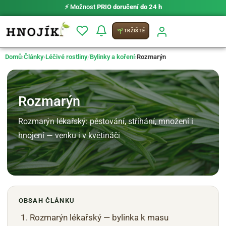
⚡ Možnost
PRIO doručení do 24 h
TRŽIŠTĚ
Domů
›
Články
›
Léčivé rostliny
/
Bylinky a koření
›
Rozmarýn
Rozmarýn
Rozmarýn lékařský: pěstování, stříhání, množení i
hnojení — venku i v květináči
OBSAH ČLÁNKU
Rozmarýn lékařský — bylinka k masu