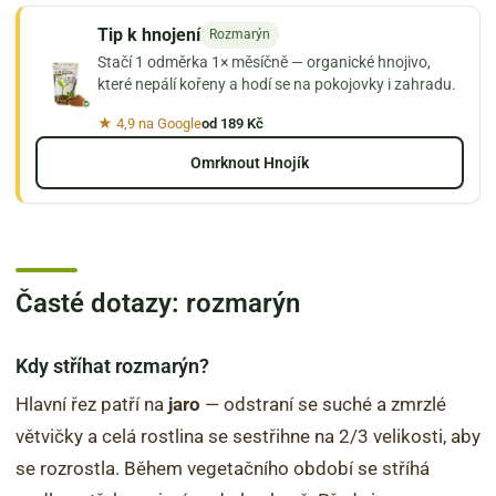
Tip k hnojení
Rozmarýn
Stačí 1 odměrka 1× měsíčně — organické hnojivo,
které nepálí kořeny a hodí se na pokojovky i zahradu.
★ 4,9 na Google
od 189 Kč
Omrknout Hnojík
Časté dotazy: rozmarýn
Kdy stříhat rozmarýn?
Hlavní řez patří na
jaro
— odstraní se suché a zmrzlé
větvičky a celá rostlina se sestřihne na 2/3 velikosti, aby
se rozrostla. Během vegetačního období se stříhá