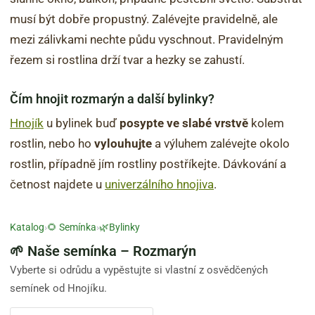
musí být dobře propustný. Zalévejte pravidelně, ale
mezi zálivkami nechte půdu vyschnout. Pravidelným
řezem si rostlina drží tvar a hezky se zahustí.
Čím hnojit rozmarýn a další bylinky?
Hnojík
u bylinek buď
posypte ve slabé vrstvě
kolem
rostlin, nebo ho
vylouhujte
a výluhem zalévejte okolo
rostlin, případně jím rostliny postříkejte. Dávkování a
četnost najdete u
univerzálního hnojiva
.
Katalog
›
🌻 Semínka
›
🌿Bylinky
🌱 Naše semínka – Rozmarýn
Vyberte si odrůdu a vypěstujte si vlastní z osvědčených
semínek od Hnojíku.