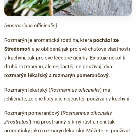
(Rosmarinus officinalis)
Rozmarýn je aromatická rostlina, která
pochází ze
Středomoří
a je oblíbená jak pro své chuťové vlastnosti
v kuchyni, tak pro své léčebné účinky. Existuje několik
druhů rozmarýnu, ale nejčastěji se používají dva:
rozmarýn lékařský a rozmarýn pomerančový
.
Rozmarýn lékařský (
Rosmarinus officinalis
) má
jehličnaté, zelené listy a je nejčastěji používán v kuchyni.
Rozmarýn pomerančový (
Rosmarinus officinalis
‚Prostratus‘
) má prostranný, šikmý růst a není tak
aromatický jako rozmarýn lékařský. Můžete jej používat