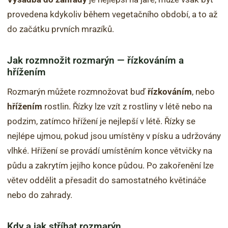
provedena kdykoliv během vegetačního období, a to až
do začátku prvních mrazíků.
Jak rozmnožit rozmarýn — řízkováním a
hřížením
Rozmarýn můžete rozmnožovat buď
řízkováním
, nebo
hřížením
rostlin. Řízky lze vzít z rostliny v létě nebo na
podzim, zatímco hřížení je nejlepší v létě. Řízky se
nejlépe ujmou, pokud jsou umístěny v písku a udržovány
vlhké. Hřížení se provádí umístěním konce větvičky na
půdu a zakrytím jejího konce půdou. Po zakořenění lze
větev oddělit a přesadit do samostatného květináče
nebo do zahrady.
Kdy a jak stříhat rozmarýn