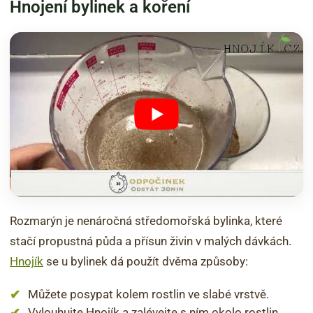
Hnojení bylinek a koření
Rozmarýn je nenáročná středomořská bylinka, které
stačí propustná půda a přísun živin v malých dávkách.
Hnojík
se u bylinek dá použít dvěma způsoby:
Můžete posypat kolem rostlin ve slabé vrstvě.
Vylouhujte Hnojík a zalévejte s ním okolo rostlin,