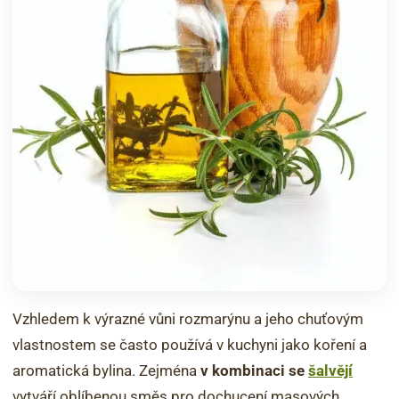
Vzhledem k výrazné vůni rozmarýnu a jeho chuťovým
vlastnostem se často používá v kuchyni jako koření a
aromatická bylina. Zejména
v kombinaci se
šalvějí
vytváří oblíbenou směs pro dochucení masových