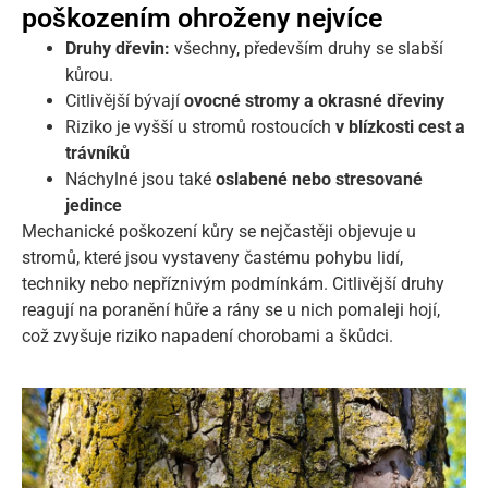
poškozením ohroženy nejvíce
Druhy dřevin:
všechny, především druhy se slabší
kůrou.
Citlivější bývají
ovocné stromy a okrasné dřeviny
Riziko je vyšší u stromů rostoucích
v blízkosti cest a
trávníků
Náchylné jsou také
oslabené nebo stresované
jedince
Mechanické poškození kůry se nejčastěji objevuje u
stromů, které jsou vystaveny častému pohybu lidí,
techniky nebo nepříznivým podmínkám. Citlivější druhy
reagují na poranění hůře a rány se u nich pomaleji hojí,
což zvyšuje riziko napadení chorobami a škůdci.