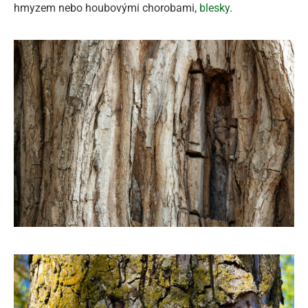
hmyzem nebo houbovými chorobami,
blesky
.