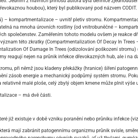
století. Jedním z hlavních přínosů autora byla definice zjedno
dřevokaznou houbou), který byl publikovaný pod názvem CODIT.
 – kompartmentalizace – uvnitř pletiv stromu. Kompartmentace (
atelná na mnoha úrovních rostliny (od vnitrobuněčné – kompar
tlinných společenstev. Zaměřením tohoto modelu ovšem je reakce d
 význam této zkratky (Compartmentalization Of Decay In Trees 
lization Of Damage In Trees (odizolování poškození stromu)
 reagují nejen na průnik infekce dřevokazných hub, ale i na da
u, při němž jsou kladeny překážky (hranice) šíření patogenníc
dnění zásob energie a mechanický podpůrný systém stromu. Poku
na relativně malé ploše, celý zbylý objem kmene může plnit výše
alizace – má dvě části.
které již existuje v době vzniku poranění nebo průniku infekce (vi
 která mají zabránit patogennímu organizmu průnik svisle, smě
provodného parenchymu cévních svazků, ať už thylami, gumóz