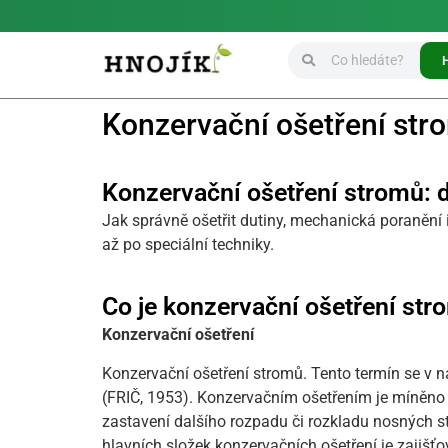
Konzervační ošetření stro
Konzervační ošetření stromů: d
Jak správně ošetřit dutiny, mechanická poraněn
až po speciální techniky.
Co je konzervační ošetření str
Konzervační ošetření
Konzervační ošetření stromů. Tento termín se v
(FRIČ, 1953). Konzervačním ošetřením je míněno 
zastavení dalšího rozpadu či rozkladu nosných st
hlavních složek konzervačních ošetření je zajišť