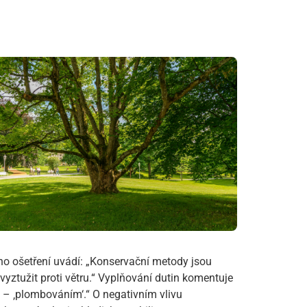
ho ošetření uvádí: „Konservační metody jsou
 vyztužit proti větru.“ Vyplňování dutin komentuje
á – ‚plombováním‘.“ O negativním vlivu