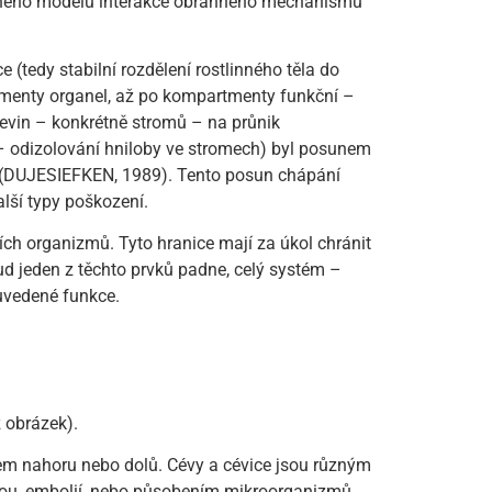
dušeného modelu interakce obranného mechanismu
tedy stabilní rozdělení rostlinného těla do
tmenty organel, až po kompartmenty funkční –
řevin – konkrétně stromů – na průnik
– odizolování hniloby ve stromech) byl posunem
 (DUJESIEFKEN, 1989). Tento posun chápání
lší typy poškození.
h organizmů. Tyto hranice mají za úkol chránit
d jeden z těchto prvků padne, celý systém –
 uvedené funkce.
z obrázek).
rem nahoru nebo dolů. Cévy a cévice jsou různým
ou, embolií, nebo působením mikroorganizmů.