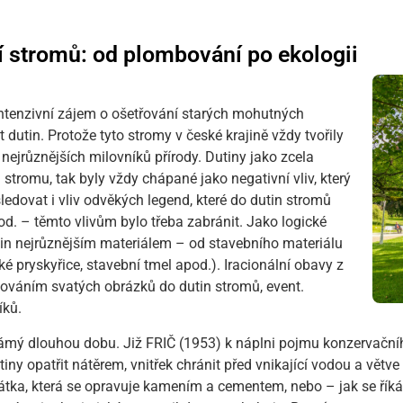
ní stromů: od plombování po ekologii
ntenzivní zájem o ošetřování starých mohutných
 dutin. Protože tyto stromy v české krajině vždy tvořily
ejrůznějších milovníků přírody. Dutiny jako zcela
stromu, tak byly vždy chápané jako negativní vliv, který
sledovat i vliv odvěkých legend, které do dutin stromů
d. – těmto vlivům bylo třeba zabránit. Jako logické
in nejrůznějším materiálem – od stavebního materiálu
ké pryskyřice, stavební tmel apod.). Iracionální obavy z
ťováním svatých obrázků do dutin stromů, event.
íků.
námý dlouhou dobu. Již FRIČ (1953) k náplni pojmu konzervační
ny opatřit nátěrem, vnitřek chránit před vnikající vodou a větve
mátka, která se opravuje kamením a cementem, nebo – jak se řík