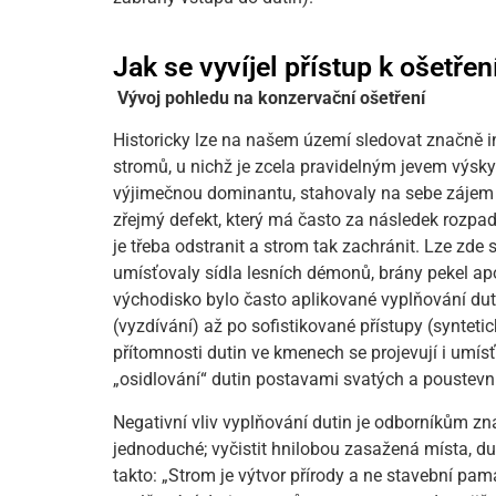
Jak se vyvíjel přístup k ošetře
Vývoj pohledu na konzervační ošetření
Historicky lze na našem území sledovat značně i
stromů, u nichž je zcela pravidelným jevem výskyt
výjimečnou dominantu, stahovaly na sebe zájem n
zřejmý defekt, který má často za následek rozpad 
je třeba odstranit a strom tak zachránit. Lze zde 
umísťovaly sídla lesních démonů, brány pekel apo
východisko bylo často aplikované vyplňování dut
(vyzdívání) až po sofistikované přístupy (syntetic
přítomnosti dutin ve kmenech se projevují i umís
„osidlování“ dutin postavami svatých a poustevn
Negativní vliv vyplňování dutin je odborníkům z
jednoduché; vyčistit hnilobou zasažená místa, duti
takto: „Strom je výtvor přírody a ne stavební pa