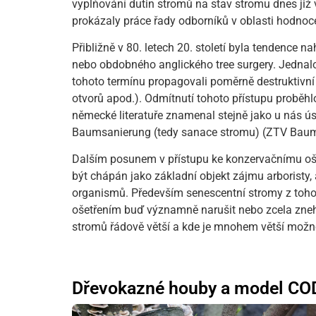
vyplňování dutin stromů na stav stromu dnes již 
prokázaly práce řady odborníků v oblasti hodn
Přibližně v 80. letech 20. století byla tendence
nebo obdobného anglického tree surgery. Jednal
tohoto termínu propagovali poměrně destruktivní
otvorů apod.). Odmítnutí tohoto přístupu proběhlo
německé literatuře znamenal stejně jako u nás ú
Baumsanierung (tedy sanace stromu) (ZTV Baum
Dalším posunem v přístupu ke konzervačnímu oše
být chápán jako základní objekt zájmu arboristy, 
organismů. Především senescentní stromy z toho
ošetřením buď významně narušit nebo zcela znehod
stromů řádově větší a kde je mnohem větší možnos
Dřevokazné houby a model CODI