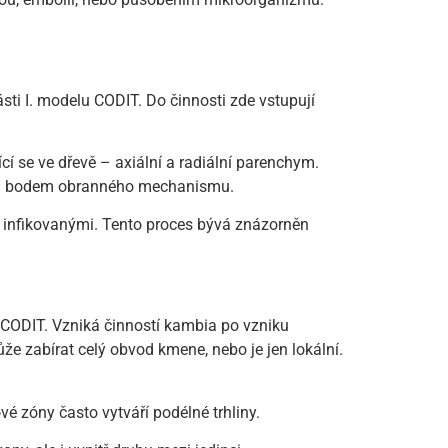
sti I. modelu CODIT. Do činnosti zde vstupují
ící se ve dřevě – axiální a radiální parenchym.
rným bodem obranného mechanismu.
 infikovanými. Tento proces bývá znázorněn
elu CODIT. Vzniká činností kambia po vzniku
ůže zabírat celý obvod kmene, nebo je jen lokální.
vé zóny často vytváří podélné trhliny.