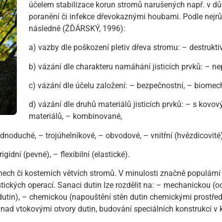
účelem stabilizace korun stromů narušených např. v d
poranění či infekce dřevokaznými houbami. Podle nejrů
následně (ŽĎÁRSKÝ, 1996):
a) vazby dle poškození pletiv dřeva stromu: – destruktiv
b) vázání dle charakteru namáhání jisticích prvků: – ne
c) vázání dle účelu založení: – bezpečnostní, – biomec
d) vázání dle druhů materiálů jisticích prvků: – s kovový
materiálů, – kombinované,
ednoduché, – trojúhelníkové, – obvodové, – vnitřní (hvězdicovité)
igidní (pevné), – flexibilní (elastické).
ech či kosterních větvích stromů. V minulosti značně populární
ických operací. Sanaci dutin lze rozdělit na: – mechanickou (o
dutin), – chemickou (napouštění stěn dutin chemickými prostřed
k nad vtokovými otvory dutin, budování speciálních konstrukcí v