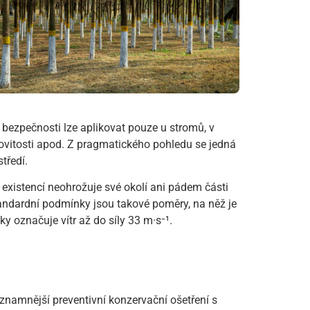
bezpečnosti lze aplikovat pouze u stromů, v
emovitosti apod. Z pragmatického pohledu se jedná
tředí.
existencí neohrožuje své okolí ani pádem části
andardní podmínky jsou takové poměry, na něž je
y označuje vítr až do síly 33 m·s⁻¹.
namnější preventivní konzervační ošetření s