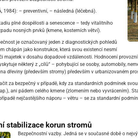
 1984): – preventivní, – následná (léčebná).
adiu plné dospělosti a senescence – tedy vitalitního
padu nosných prvků (kmene, kosterních větví).
ečnost je označovaný jeden z diagnostických pohledů
om chápán jako konstrukce, která svou existencí nesmí
či majetek v dosahu dopadové vzdálenosti. Hodnocení provozní 
vyskytuje některý z „cílů“ – pohybující se osoby, automobily, n
é na dřeviny (především stromy) především v urbanizovaném pros
ačit za bezpečný v případě, kdy za standardních podmínek svou 
ví ap.), ani pádem celého kmene (zlomením nebo vyvrácením). St
 případě nejčastějšího náporu – větru – se za standardní podmínk
í stabilizace korun stromů
Bezpečnostní vazby. Jedná se v současné době o nejvýz