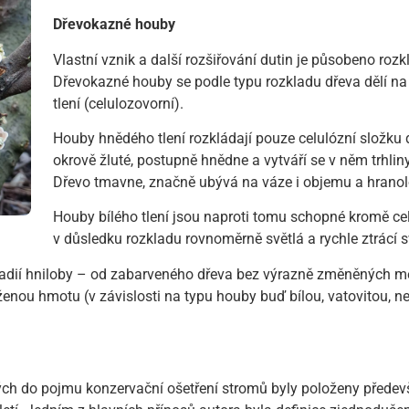
Dřevokazné houby
Vlastní vznik a další rozšiřování dutin je působeno ro
Dřevokazné houby se podle typu rozkladu dřeva dělí na 
tlení (celulozovorní).
Houby hnědého tlení rozkládají pouze celulózní složku 
okrově žluté, postupně hnědne a vytváří se v něm trhliny
Dřevo tmavne, značně ubývá na váze i objemu a hranol
Houby bílého tlení jsou naproti tomu schopné kromě celu
v důsledku rozkladu rovnoměrně světlá a rychle ztrácí 
tadií hniloby – od zabarveného dřeva bez výrazně změněných me
enou hmotu (v závislosti na typu houby buď bílou, vatovitou, ne
ch do pojmu konzervační ošetření stromů byly položeny předevš