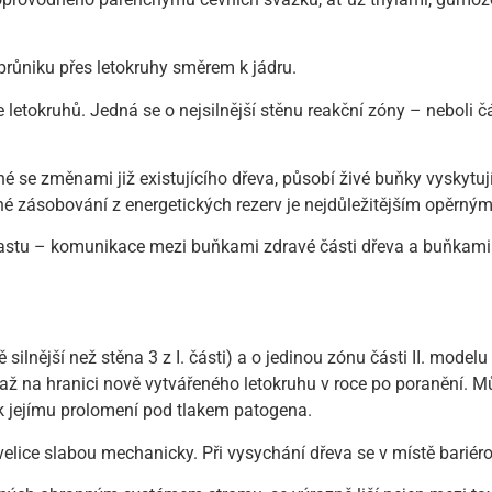
 průniku přes letokruhy směrem k jádru.
letokruhů. Jedná se o nejsilnější stěnu reakční zóny – neboli čá
.
né se změnami již existujícího dřeva, působí živé buňky vyskytuj
ečné zásobování z energetických rezerv je nejdůležitějším opě
astu – komunikace mezi buňkami zdravé části dřeva a buňkami
ě silnější než stěna 3 z I. části) a o jedinou zónu části II. mod
ží až na hranici nově vytvářeného letokruhu v roce po poranění. M
 k jejímu prolomení pod tlakem patogena.
velice slabou mechanicky. Při vysychání dřeva se v místě bariéro