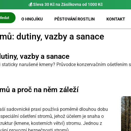
⚡ Možnost
PRIO doručení do 24 h
Hledat
O HNOJÍKU
PĚSTOVÁNÍ ROSTLIN
KONTAKT
mů: dutiny, vazby a sanace
utiny, vazby a sanace
í i staticky narušené kmeny? Průvodce konzervačním ošetřením
omů a proč na něm záleží
 naší sadovnické praxi používá poměrně dlouhou dobu
speciální ošetření stromů, jehož účelem je snaha o
ruktur (kmene, kosterních větví) stromu. Jednou z
ování provozní bezpečnosti stromů.