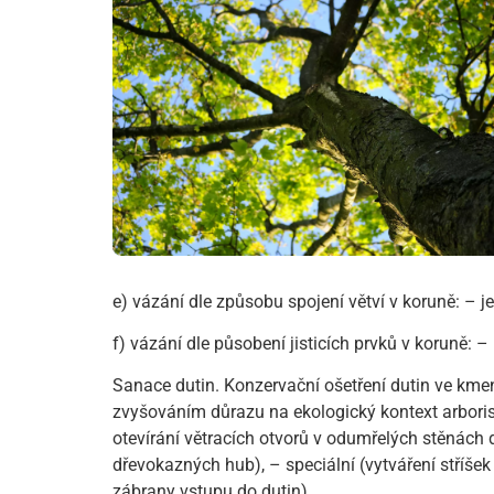
e) vázání dle způsobu spojení větví v koruně: – j
f) vázání dle působení jisticích prvků v koruně: – r
Sanace dutin. Konzervační ošetření dutin ve kmen
zvyšováním důrazu na ekologický kontext arborist
otevírání větracích otvorů v odumřelých stěnách 
dřevokazných hub), – speciální (vytváření stříše
zábrany vstupu do dutin).