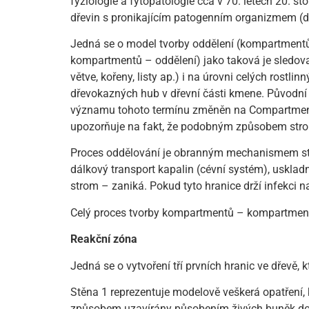
fyziologie a fytopatologie cca v 70. letech 20. 
dřevin s pronikajícím patogenním organizmem (
Jedná se o model tvorby oddělení (kompartmentů)
kompartmentů – oddělení) jako taková je sledov
větve, kořeny, listy ap.) i na úrovni celých ros
dřevokazných hub v dřevní části kmene. Původní
významu tohoto termínu změněn na Compartmenta
upozorňuje na fakt, že podobným způsobem stromy
Proces oddělování je obranným mechanismem strom
dálkový transport kapalin (cévní systém), uskla
strom – zaniká. Pokud tyto hranice drží infekci 
Celý proces tvorby kompartmentů – kompartment
Reakční zóna
Jedná se o vytvoření tří prvních hranic ve dřevě, 
Stěna 1 reprezentuje modelově veškerá opatření,
způsobem uzavírány působením živých buněk do