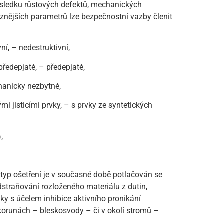
ůsledku růstových defektů, mechanických
znějších parametrů lze bezpečnostní vazby členit
ní, – nedestruktivní,
předepjaté, – předepjaté,
hanicky nezbytné,
mi jisticími prvky, – s prvky ze syntetických
,
 typ ošetření je v současné době potlačován se
dstraňování rozloženého materiálu z dutin,
ky s účelem inhibice aktivního pronikání
 korunách – bleskosvody – či v okolí stromů –