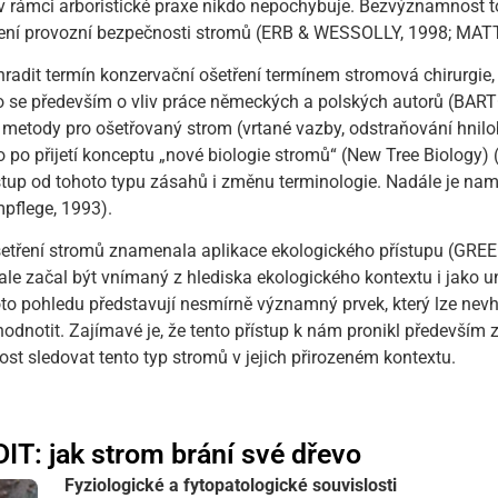
v rámci arboristické praxe nikdo nepochybuje. Bezvýznamnost to
ocení provozní bezpečnosti stromů (ERB & WESSOLLY, 1998; M
 nahradit termín konzervační ošetření termínem stromová chirurgi
o se především o vliv práce německých a polských autorů (BAR
 metody pro ošetřovaný strom (vrtané vazby, odstraňování hnil
 po přijetí konceptu „nové biologie stromů“ (New Tree Biology) (
stup od tohoto typu zásahů i změnu terminologie. Nadále je na
pflege, 1993).
tření stromů znamenala aplikace ekologického přístupu (GREEN,
ale začal být vnímaný z hlediska ekologického kontextu i jako uni
to pohledu představují nesmírně významný prvek, který lze n
notit. Zajímavé je, že tento přístup k nám pronikl především z
t sledovat tento typ stromů v jejich přirozeném kontextu.
T: jak strom brání své dřevo
Fyziologické a fytopatologické souvislosti