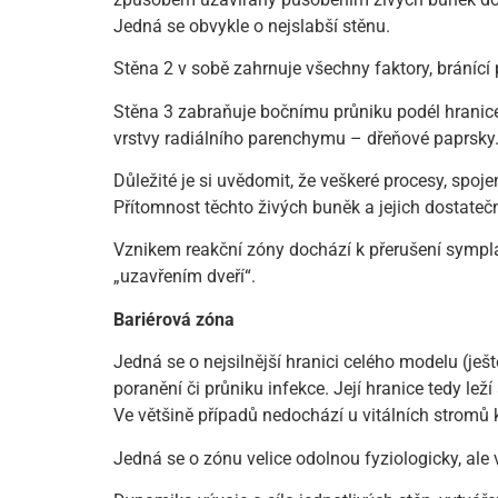
Jedná se obvykle o nejslabší stěnu.
Stěna 2 v sobě zahrnuje všechny faktory, bránící
Stěna 3 zabraňuje bočnímu průniku podél hranice 
vrstvy radiálního parenchymu – dřeňové paprsky
Důležité je si uvědomit, že veškeré procesy, spoje
Přítomnost těchto živých buněk a jejich dostat
Vznikem reakční zóny dochází k přerušení sympl
„uzavřením dveří“.
Bariérová zóna
Jedná se o nejsilnější hranici celého modelu (ješt
poranění či průniku infekce. Její hranice tedy le
Ve většině případů nedochází u vitálních stromů
Jedná se o zónu velice odolnou fyziologicky, ale 