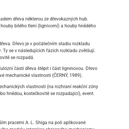
zkladem dřeva některou ze dřevokazných hub.
houby bílého tlení (lignivorní) a houby hnědého
dřeva. Dřevo je v počátečním stadiu rozkladu
. Ty se v následujících fázích rozkladu zvětšují.
ovitě se rozpadá.
lózní části dřeva štěpit i část ligninovou. Dřevo
své mechanické vlastnosti (ČERNÝ, 1989).
chanických vlastností (na rozhraní reakční zóny
bo hnědou, kostečkovitě se rozpadající), event.
ím pracemi A. L. Shiga na poli aplikované