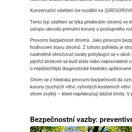
Konzervační ošetření lze rozdělit na (GREGOROVÁ,
Tento typ ošetření se týká především stromů ve st
ústupu obvodu primární koruny a postupného roz
Provozní bezpečnost stromů. Jako provozní bezp
hodnocení stavu stromů. Z tohoto pohledu je str
nadměrně ohrožovat osoby pohybující se v okolí 
jejichž blízkosti se buď stále nebo nepravidelně 
o nejdůležitější diagnostické hledisko aplikovan
Strom se z hlediska provozní bezpečnosti dá ozn
koruny (suchých větví, vyhnilých kosterních vět
strom zvyklý – které nepřekračují běžné limity. V
Bezpečnostní vazby: preventivn