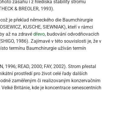
hoto zásahu i z hlediska stability stromu
ATTHECK & BREOLER, 1993).
e, což je překlad německého die Baumchirurgie
TOSIEWICZ, KUSCHE, SIEWNIAK), kteří v rámci
oby až na zdravé
dřevo
, budování odvodňovacích
SHIGO, 1986). Zajímavé v této souvislosti je, že v
místo termínu Baumchirurgie užíván termín
 1996; READ, 2000; FAY, 2002). Strom přestal
kátní prostředí pro život celé řady dalších
evhodně zaměřeným či realizovaným konzervačním
 Velké Británie, kde je koncentrace senescentních