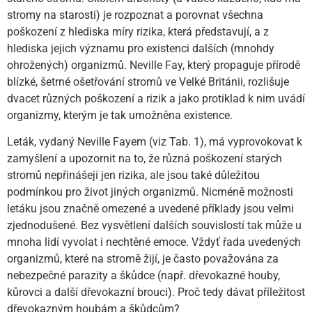
stromy na starosti) je rozpoznat a porovnat všechna
poškození z hlediska míry rizika, která představují, a z
hlediska jejich významu pro existenci dalších (mnohdy
ohrožených) organizmů. Neville Fay, který propaguje přírodě
blízké, šetrné ošetřování stromů ve Velké Británii, rozlišuje
dvacet různých poškození a rizik a jako protiklad k nim uvádí
organizmy, kterým je tak umožněna existence.
Leták, vydaný Neville Fayem (viz Tab. 1), má vyprovokovat k
zamyšlení a upozornit na to, že různá poškození starých
stromů nepřinášejí jen rizika, ale jsou také důležitou
podmínkou pro život jiných organizmů. Nicméně možnosti
letáku jsou značně omezené a uvedené příklady jsou velmi
zjednodušené. Bez vysvětlení dalších souvislostí tak může u
mnoha lidí vyvolat i nechtěné emoce. Vždyť řada uvedených
organizmů, které na stromě žijí, je často považována za
nebezpečné parazity a škůdce (např. dřevokazné houby,
kůrovci a další dřevokazní brouci). Proč tedy dávat příležitost
dřevokazným houbám a škůdcům?