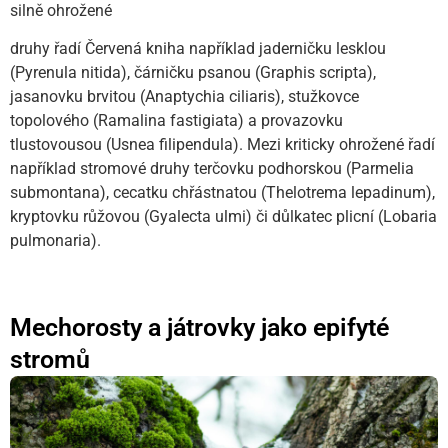
silně ohrožené
druhy řadí Červená kniha například jaderničku lesklou
(Pyrenula nitida), čárničku psanou (Graphis scripta),
jasanovku brvitou (Anaptychia ciliaris), stužkovce
topolového (Ramalina fastigiata) a provazovku
tlustovousou (Usnea filipendula). Mezi kriticky ohrožené řadí
například stromové druhy terčovku podhorskou (Parmelia
submontana), cecatku chřástnatou (Thelotrema lepadinum),
kryptovku růžovou (Gyalecta ulmi) či důlkatec plicní (Lobaria
pulmonaria).
Mechorosty a játrovky jako epifyté
stromů