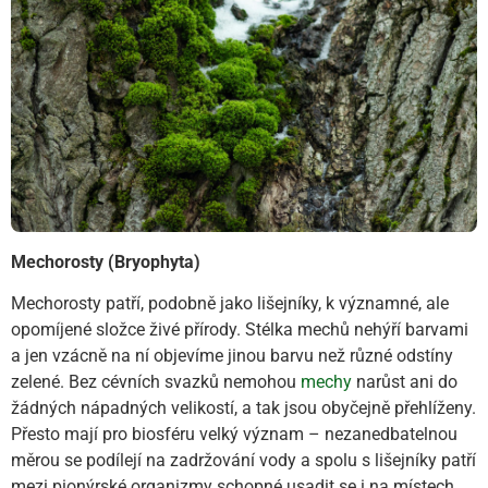
Mechorosty (Bryophyta)
Mechorosty patří, podobně jako lišejníky, k významné, ale
opomíjené složce živé přírody. Stélka mechů nehýří barvami
a jen vzácně na ní objevíme jinou barvu než různé odstíny
zelené. Bez cévních svazků nemohou
mechy
narůst ani do
žádných nápadných velikostí, a tak jsou obyčejně přehlíženy.
Přesto mají pro biosféru velký význam – nezanedbatelnou
měrou se podílejí na zadržování vody a spolu s lišejníky patří
mezi pionýrské organizmy schopné usadit se i na místech