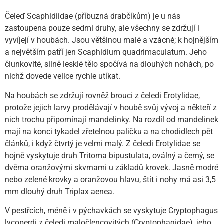
Čeleď Scaphidiidae (příbuzná drabčíkům) je u nás
zastoupena pouze sedmi druhy, ale všechny se zdržují i
vyvíjejí v houbách. Jsou většinou malé a vzácné; k hojnějším
a největším patří jen Scaphidium quadrimaculatum. Jeho
člunkovité, silně lesklé tělo spočívá na dlouhých nohách, po
nichž dovede velice rychle utíkat.
Na houbách se zdržují rovněž brouci z čeledi Erotylidae,
protože jejich larvy prodělávají v houbě svůj vývoj a někteří z
nich trochu připomínají mandelinky. Na rozdíl od mandelinek
mají na konci tykadel zřetelnou paličku a na chodidlech pět
článků, i když čtvrtý je velmi malý. Z čeledi Erotylidae se
hojně vyskytuje druh Tritoma bipustulata, oválný a černý, se
dvěma oranžovými skvrnami u základů krovek. Jasně modré
nebo zelené krovky a oranžovou hlavu, štít i nohy má asi 3,5
mm dlouhý druh Triplax aenea.
V pestřcích, méně i v pýchavkách se vyskytuje Cryptophagus
lycoperdi z čeledi maločlencovitých (Cryptophagidae), jeho