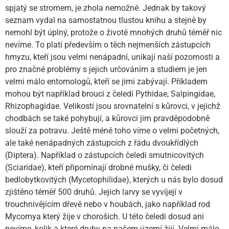
spjatý se stromem, je zhola nemožné. Jednak by takový
seznam vydal na samostatnou tlustou knihu a stejně by
nemohl být úplný, protože o životě mnohých druhů téměř nic
nevíme. To platí především o těch nejmenších zástupcích
hmyzu, kteří jsou velmi nenápadní, unikají naší pozornosti a
pro značné problémy s jejich určováním a studiem je jen
velmi málo entomologů, kteří se jimi zabývají. Příkladem
mohou být například brouci z čeledí Pythidae, Salpingidae,
Rhizophagidae. Velikostí jsou srovnatelní s kůrovci, v jejichž
chodbách se také pohybují, a kůrovci jim pravděpodobně
slouží za potravu. Ještě méně toho víme o velmi početných,
ale také nenápadných zástupcích z řádu dvoukřídlých
(Diptera). Například o zástupcích čeledi smutnicovitých
(Sciaridae), kteří připomínají drobné mušky, či čeledi
bedlobytkovitých (Mycetophilidae), kterých u nás bylo dosud
zjištěno téměř 500 druhů. Jejich larvy se vyvíjejí v
trouchnivějícím dřevě nebo v houbách, jako například rod
Mycomya který žije v chorošich. U této čeledi dosud ani
nevíme, kolik a které druhy na našem území žijí. Velmi málo