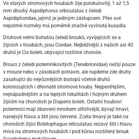
Ve starých stromových houbách žije polokulovitý, 1 až 1,5
mm dlouhý Aspidiphorus orbiculatus z čeledi
Aspidiphoridae, jejímž je jediným zástupcem. Přes své
nepatrné rozměry má poměrně značně vyvinutá kusadla.
Druhově velmi bohatou čeledí brouků, vyvíjejících se a
žijících v houbách, jsou Cisidae. Nejběžnější z našich asi 40
druhů je Cis boleti, obývající rozličné choroše.
Brouci z čeledi potemníkovitých (Tenebrionidae) nežijí pouze
v mouce nebo v zásobách potravin, ale najdeme zde druhy
zasahující do nejrůznějších biotopů včetně druhů
kolonizujících i dřevnaté stromové houby. Nejpestřejším,
nejnápadnějším a na teplých lokalitách i hojným druhem
žijícím na chorošich je Diaperis boleti. Ostatní houboví
potemníci mají zbarvení mnohem střízlivější, bývají tmaví,
nanejvýš hlava a štít jsou červené. Zcela tmavý je také na
chorošich žijící Boletophagus reticulatus; rezavý štít i hlavu
mívá na stromových houbách i pod kůrou rozšířený brouk
Scaphidema metallicum.