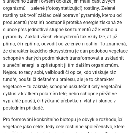
slunečního záření ovšem dokáže jen malá část živých
organizmů – zelené (fotosyntetizující) rostliny. Zelené
rostliny tak tvoří základ celé potravní pyramidy, kterou od
producentů (rostlin) postupně protéká energie získaná ze
slunce přes jednotlivé stupně konzumentů až k vrcholu
pyramidy. Základ všech ekosystémů tak vždy lze, ať již
přímo, či nepřímo, odvodit od zelených rostlin. To znamená,
že charakter každého ekosystému je dán podobou vegetace
schopné v daných podmínkách transformovat a uskladnit
sluneční energii a zpřístupnit ji tím dalším organizmům.
Nejsou to tedy sobi, velbloudi či opice, kdo vtiskuje ráz
tundře, poušti či deštnému pralesu, ale je to charakter
vegetace – tu zakrslé, schopné uskutečnit celý vegetační
cyklus v krátkém polárním létě, nebo schopné přežít ve
vyprahlé poušti, či hýčkané přebytkem vláhy i slunce v
posledním příkladě.
Pro formování konkrétního biotopu je obvykle rozhodující
vegetace jako celek, tedy celé rostlinné společenstvo, které