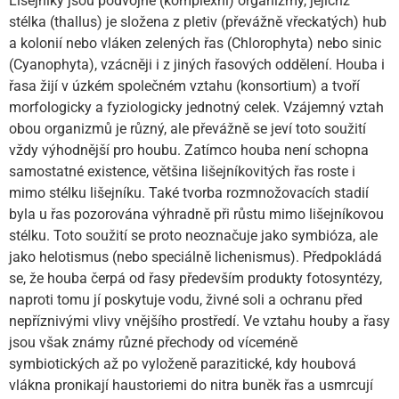
Lišejníky jsou podvojné (komplexní) organizmy, jejichž
stélka (thallus) je složena z pletiv (převážně vřeckatých) hub
a kolonií nebo vláken zelených řas (Chlorophyta) nebo sinic
(Cyanophyta), vzácněji i z jiných řasových oddělení. Houba i
řasa žijí v úzkém společném vztahu (konsortium) a tvoří
morfologicky a fyziologicky jednotný celek. Vzájemný vztah
obou organizmů je různý, ale převážně se jeví toto soužití
vždy výhodnější pro houbu. Zatímco houba není schopna
samostatné existence, většina lišejníkovitých řas roste i
mimo stélku lišejníku. Také tvorba rozmnožovacích stadií
byla u řas pozorována výhradně při růstu mimo lišejníkovou
stélku. Toto soužití se proto neoznačuje jako symbióza, ale
jako helotismus (nebo speciálně lichenismus). Předpokládá
se, že houba čerpá od řasy především produkty fotosyntézy,
naproti tomu jí poskytuje vodu, živné soli a ochranu před
nepříznivými vlivy vnějšího prostředí. Ve vztahu houby a řasy
jsou však známy různé přechody od víceméně
symbiotických až po vyloženě parazitické, kdy houbová
vlákna pronikají haustoriemi do nitra buněk řas a usmrcují