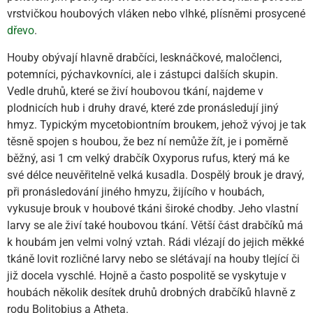
vrstvičkou houbových vláken nebo vlhké, plísněmi prosycené
dřevo
.
Houby obývají hlavně drabčíci, lesknáčkové, maločlenci,
potemníci, pýchavkovníci, ale i zástupci dalších skupin.
Vedle druhů, které se živí houbovou tkání, najdeme v
plodnicích hub i druhy dravé, které zde pronásledují jiný
hmyz. Typickým mycetobiontním broukem, jehož vývoj je tak
těsně spojen s houbou, že bez ní nemůže žít, je i poměrně
běžný, asi 1 cm velký drabčík Oxyporus rufus, který má ke
své délce neuvěřitelně velká kusadla. Dospělý brouk je dravý,
při pronásledování jiného hmyzu, žijícího v houbách,
vykusuje brouk v houbové tkáni široké chodby. Jeho vlastní
larvy se ale živí také houbovou tkání. Větší část drabčíků má
k houbám jen velmi volný vztah. Rádi vlézají do jejich měkké
tkáně lovit rozličné larvy nebo se slétávají na houby tlející či
již docela vyschlé. Hojně a často pospolitě se vyskytuje v
houbách několik desítek druhů drobných drabčíků hlavně z
rodu Bolitobius a Atheta.