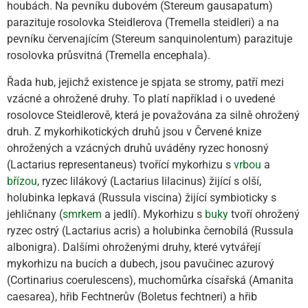
houbách. Na pevníku dubovém (Stereum gausapatum)
parazituje rosolovka Steidlerova (Tremella steidleri) a na
pevníku červenajícím (Stereum sanquinolentum) parazituje
rosolovka průsvitná (Tremella encephala).
Řada hub, jejichž existence je spjata se stromy, patří mezi
vzácné a ohrožené druhy. To platí například i o uvedené
rosolovce Steidlerově, která je považována za silně ohrožený
druh. Z mykorhikotických druhů jsou v Červené knize
ohrožených a vzácných druhů uváděny ryzec honosný
(Lactarius representaneus) tvořící mykorhizu s
vrbou
a
břízou
, ryzec lilákový (Lactarius lilacinus) žijící s olší,
holubinka lepkavá (Russula viscina) žijící symbioticky s
jehličnany (
smrkem
a jedlí). Mykorhizu s
buky
tvoří ohrožený
ryzec ostrý (Lactarius acris) a holubinka černobílá (Russula
albonigra). Dalšími ohroženými druhy, které vytvářejí
mykorhizu na bucích a dubech, jsou pavučinec azurový
(Cortinarius coerulescens), muchomůrka císařská (Amanita
caesarea), hřib Fechtnerův (Boletus fechtneri) a hřib