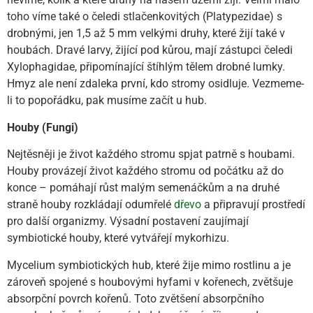
toho víme také o čeledi stlačenkovitých (Platypezidae) s
drobnými, jen 1,5 až 5 mm velkými druhy, které žijí také v
houbách. Dravé larvy, žijící pod kůrou, mají zástupci čeledi
Xylophagidae, připomínající štíhlým tělem drobné lumky.
Hmyz ale není zdaleka první, kdo stromy osidluje. Vezmeme-
li to popořádku, pak musíme začít u hub.
Houby (Fungi)
Nejtěsněji je život každého stromu spjat patrně s houbami.
Houby provázejí život každého stromu od počátku až do
konce – pomáhají růst malým semenáčkům a na druhé
straně houby rozkládají odumřelé
dřevo
a připravují prostředí
pro další organizmy. Výsadní postavení zaujímají
symbiotické houby, které vytvářejí mykorhizu.
Mycelium symbiotických hub, které žije mimo rostlinu a je
zároveň spojené s houbovými hyfami v kořenech, zvětšuje
absorpční povrch kořenů. Toto zvětšení absorpčního