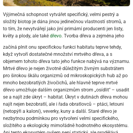
Výjimečná schopnost vytvářet specifický, velmi pestrý a
složitý biotop je dána jinou jedinečnou vlastností stromů, a
to tím, že nevytvářejí jako jiní primární producenti jen listy,
květy a plody, ale také
dřevo
. Tvorba dřeva a zejména jeho
začíná plnit onu specifickou funkci habitatu teprve tehdy,
když vytvoří dostatečné množství mrtvého dřeva, a s
objemem tohoto dřeva tato jeho funkce nabývá na významu.
Mrtvé dřevo je nejen životně důležitým živným substrátem
pro širokou škálu organizmů od mikroskopických hub až po
mnoho bezobratlých živočichů, ale hlavně teprve mrtvé
dřevo umožňuje dalším organizmům strom „osídlit" – usadit
se a najít zde úkryt – habitat. Úkryt v dutinách dřeva mohou
najít nejen bezobratlí, ale i řada obratlovců – ptáci, letouni
(netopýři a kaloni), veverky, kuny a další. Staré dřevo je
nezbytnou podmínkou pro vytvoření velmi specifického,
složitého a ekologicky mimořádně hodnotného ekosystému.
Ani tento ekosystém ovšem není statický, ale prodělává