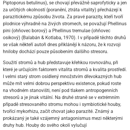
Piptoporus betulinus), se chovají převážně saprofyticky a jen
za určitých okolností (poranění, ztráta vitality) přecházejí k
parazitickému způsobu života. Za pravé parazity, kteří tvoří
plodnice výhradně na živých stromech, se považují Phellinus
pini (ohňovec borový) a Phellinus tremulae (ohňovec
osikový) (Balabán & Kotlaba, 1970). I v případě těchto druhů
se však někteří autoři dnes přiklánějí k názoru, že k rozvoji
hniloby dochází pouze působením dalšího stresoru.
Soužití stromů a hub představuje křehkou rovnováhu, při
které je určujícím faktorem vitalita stromů a kvalita prostředí.
I velmi starý strom osídlený množstvím dřevokazných hub
může mít velmi dobrou perspektivu existence, pokud roste
na vhodném stanovišti, není pod tlakem antropogenních
stresorů a je jinak vitální. Na druhé straně se v extrémním
případě stresovaného stromu mohou i symbiotické houby,
tvořící mykorhizu, začít chovat jako parazité. Známý a
prokázaný je také vzájemný antagonismus mezi některými
druhy hub. Houby do svého okolí vylučují