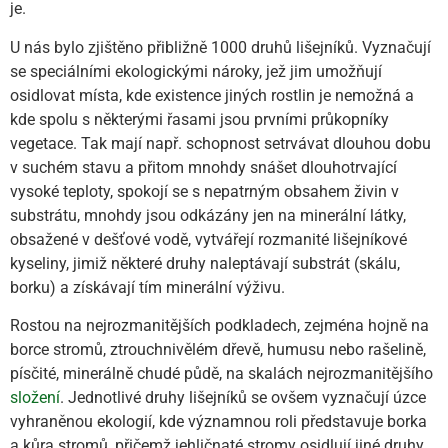
je.
U nás bylo zjištěno přibližně 1000 druhů lišejníků. Vyznačují
se speciálními ekologickými nároky, jež jim umožňují
osidlovat místa, kde existence jiných rostlin je nemožná a
kde spolu s některými řasami jsou prvními průkopníky
vegetace. Tak mají např. schopnost setrvávat dlouhou dobu
v suchém stavu a přitom mnohdy snášet dlouhotrvající
vysoké teploty, spokojí se s nepatrným obsahem živin v
substrátu, mnohdy jsou odkázány jen na minerální látky,
obsažené v dešťové vodě, vytvářejí rozmanité lišejníkové
kyseliny, jimiž některé druhy naleptávají substrát (skálu,
borku) a získávají tím minerální výživu.
Rostou na nejrozmanitějších podkladech, zejména hojně na
borce stromů, ztrouchnivělém dřevě, humusu nebo rašelině,
písčité, minerálně chudé půdě, na skalách nejrozmanitějšího
složení
. Jednotlivé druhy lišejníků se ovšem vyznačují úzce
vyhraněnou ekologií, kde významnou roli představuje borka
a kůra stromů, přičemž jehličnaté stromy osidlují jiné druhy