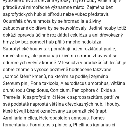
vytěžené dřevo a dřevěné výrobky. I tyto houby však mají v
přírodě své mimořádně významné místo. Zejména bez
saprofytických hub si přírodu nelze vůbec představit.
Odumřelá dřevní hmota by se hromadila a živiny
zabudované do dřeva by se neuvolňovaly. Jedině houby totiž
dokáží opravdu účinně rozkládat celulózu a ani dřevokazný
hmyz by bez pomoci hub příliš mnoho nedokázal.
Saprofytické houby tak pomáhají nejen rozkládat padlé,
mrtvé stromy, ale pomáhají i živému stromu zbavovat se
odumřelých větví v koruně. V lesnictví v produkčních lesích je
dobře známé a vysoce pozitivně hodnocené takzvané
„samočištění“ kmenů, na kterém se podílejí zejména
Stereum pini, Poria taxicola, Aleurodiscus amorphus, většina
druhů rodu Crepidotus, Corticium, Peniophora či Exida a
Tremella. K saprofytům, či lépe k saproparazitům, patří ve
své podstatě naprostá většina dřevokazných hub. I houby,
které bývají běžně označovány za parazitické (např.
Armillaria mellea, Heterobasidion annosus, Fomes
fomentarius, Formitopsis pinicola, Phellinus igniarius či