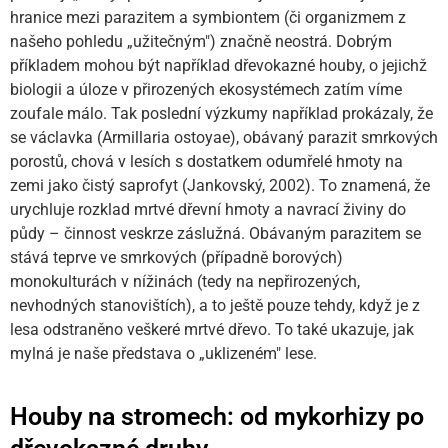
hranice mezi parazitem a symbiontem (či organizmem z
našeho pohledu „užitečným") značně neostrá. Dobrým
příkladem mohou být například dřevokazné houby, o jejichž
biologii a úloze v přirozených ekosystémech zatím víme
zoufale málo. Tak poslední výzkumy například prokázaly, že
se václavka (Armillaria ostoyae), obávaný parazit smrkových
porostů, chová v lesích s dostatkem odumřelé hmoty na
zemi jako čistý saprofyt (Jankovský, 2002). To znamená, že
urychluje rozklad mrtvé dřevní hmoty a navrací živiny do
půdy – činnost veskrze záslužná. Obávaným parazitem se
stává teprve ve smrkových (případně borových)
monokulturách v nížinách (tedy na nepřirozených,
nevhodných stanovištích), a to ještě pouze tehdy, když je z
lesa odstraněno veškeré mrtvé dřevo. To také ukazuje, jak
mylná je naše představa o „uklizeném" lese.
Houby na stromech: od mykorhizy po