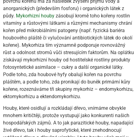
povrchu kořenů má za následek zvýšení příjmu vody a
anorganických (především fosforu) i organických látek z
půdy.
Mykorhizní houby
zásobují kromě toho kořeny rostlin
vitamíny a růstovými látkami a různými mechanismy chrání
kořen před mikrobiálními patogeny (např. fyzická bariéra
houbového pláště či vylučování antibiotických látek do okolí
kořene). Mykorhiza tím významně podporuje rovnovážný
růst a odolnost stromů vůči stresujícím faktorům. Na oplátku
získávají mykorhizní houby od hostitelské rostliny produkty
fotosyntetické asimilace – cukry a další organické látky.
Podle toho, zda houbové hyfy obalují kořen na povrchu
pláštěm, a podle toho, zda pronikají do buněk primární kůry
kořene, rozeznáváme tři skupiny mykorhiz – endomykorhizu,
ektomykorhizu a ektendomykorhizu.
Houby, které osidlují a rozkládají dřevo, vnímáme obvykle
mnohem kritičtěji, protože vystupují jako konkurenti našich
hospodářských zájmů. A to jak parazitické houby, napadající
živé dřevo, tak i houby saprofytické, které znehodnocují