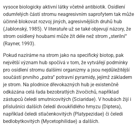
vysoce biologicky aktivní látky včetně antibiotik. Osídlení
odumřelých částí stromu neagresivním saprofytem tak může
účinně blokovat rozvoj jiných, agresivnějších druhů hub
(Jablonský, 1985). V literatuře už se také objevují názory, že
strom osídlený houbami může žít déle než strom „sterilní“
(Rayner, 1993).
Pokud nazíráme na strom jako na specifický biotop, pak
největší význam hub spočívá v tom, že vytvářejí podmínky
pro osídlení stromu dalšími organizmy a jsou nejdůležitější
součástí prvního „patra“ potravní pyramidy, jejímž základem
je strom. Na plodnice dřevokazných hub je existenčně
odkázána celá řada bezobratlých živočichů, například
zástupců čeledi smutnicovitých (Sciaridae). V houbách žijí i
příslušníci dalších čeledí dvoukřídlého hmyzu (Diptera),
například čeledi stlačenkovitých (Platypezidae) či čeledi
bedlobytkovitých (Mycetophilidae) a dalších.