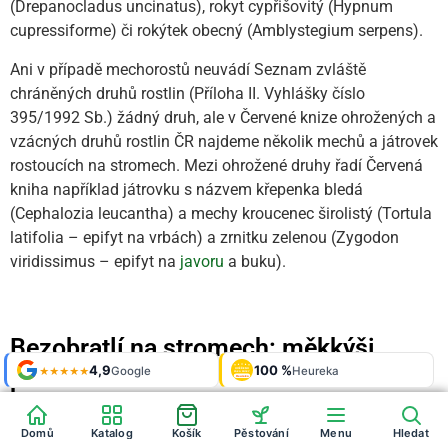
(Drepanocladus uncinatus), rokyt cypřišovitý (Hypnum
cupressiforme) či rokýtek obecný (Amblystegium serpens).
Ani v případě mechorostů neuvádí Seznam zvláště
chráněných druhů rostlin (Příloha II. Vyhlášky číslo
395/1992 Sb.) žádný druh, ale v Červené knize ohrožených a
vzácných druhů rostlin ČR najdeme několik mechů a játrovek
rostoucích na stromech. Mezi ohrožené druhy řadí Červená
kniha například játrovku s názvem křepenka bledá
(Cephalozia leucantha) a mechy kroucenec širolistý (Tortula
latifolia – epifyt na vrbách) a zrnitku zelenou (Zygodon
viridissimus – epifyt na
javoru
a buku).
Bezobratlí na stromech: měkkýši,
Shop roku
4,9
100 %
Galerie
'24 + '25
Google
Heureka
925 fotek
★★★★★
pavouci a sekáči
OVĚŘENO
ZÁKAZNÍKY
Heureka
Domů
Katalog
Košík
Pěstování
Menu
Hledat