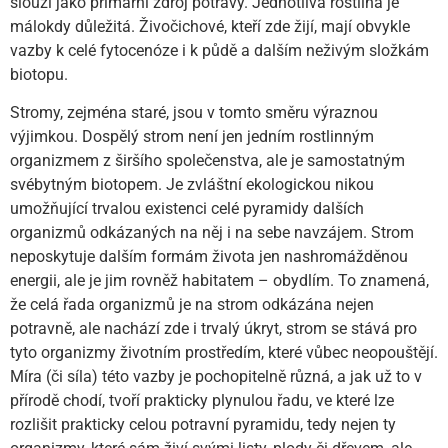
slouží jako primární zdroj potravy. Jednotlivá rostlina je
málokdy důležitá. Živočichové, kteří zde žijí, mají obvykle
vazby k celé fytocenóze i k půdě a dalším neživým složkám
biotopu.
Stromy, zejména staré, jsou v tomto směru výraznou
výjimkou. Dospělý strom není jen jedním rostlinným
organizmem z širšího společenstva, ale je samostatným
svébytným biotopem. Je zvláštní ekologickou nikou
umožňující trvalou existenci celé pyramidy dalších
organizmů odkázaných na něj i na sebe navzájem. Strom
neposkytuje dalším formám života jen nashromážděnou
energii, ale je jim rovněž habitatem – obydlím. To znamená,
že celá řada organizmů je na strom odkázána nejen
potravně, ale nachází zde i trvalý úkryt, strom se stává pro
tyto organizmy životním prostředím, které vůbec neopouštějí.
Míra (či síla) této vazby je pochopitelně různá, a jak už to v
přírodě chodí, tvoří prakticky plynulou řadu, ve které lze
rozlišit prakticky celou potravní pyramidu, tedy nejen ty