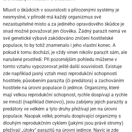
Mluvit o škůdcích v souvislosti s přirozenými systémy je
nesmyslné, v přírodě má každý organizmus své
nezastupitelné místo a za jediného opravdového škůdce je
snad možné považovat jen člověka. Žádný parazit nemá ve
své genetické výbavě zakódováno zničení hostitelské
populace, to by totiž znamenalo i jeho vlastní konec. A
pokud k tomu dochází, je vždy vinen nikoliv parazit sám, ale
narušené prostředí. Při pozornějším pohledu můžeme v
tomto vztahu vypozorovat ještě další souvislosti. Existuje
zde například jasný vztah mezi reprodukční schopností
hostitele, působením parazita (či predátora) a zachováním
hostitele na úrovni populace či jedince. Organizmy, které
mají velkou reprodukční schopnost, rychle dospívají a rychle
se množí (například členovci), jsou zabíjeny jejich parazity a
predátory ve velkém a tyto druhy přežívají jen na úrovni
populace. Naopak velké, pomalu dospívající organizmy s
dlouhým reprodukčním cyklem (jakými jsou právě stromy)
přežívají „útoky" parazitů na úrovni jedince. Navíc je zde