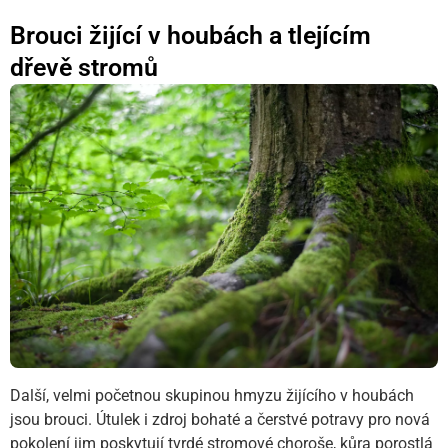
Brouci žijící v houbách a tlejícím
dřevě stromů
Další, velmi početnou skupinou hmyzu žijícího v houbách
jsou brouci. Útulek i zdroj bohaté a čerstvé potravy pro nová
pokolení jim poskytují tvrdé stromové choroše, kůra porostlá