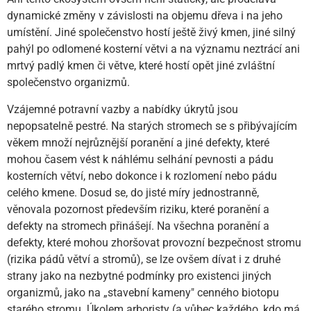
dynamické změny v závislosti na objemu dřeva i na jeho
umístění. Jiné společenstvo hostí ještě živý kmen, jiné silný
pahýl po odlomené kosterní větvi a na významu neztrácí ani
mrtvý padlý kmen či větve, které hostí opět jiné zvláštní
společenstvo organizmů.
Vzájemné potravní vazby a nabídky úkrytů jsou
nepopsatelně pestré. Na starých stromech se s přibývajícím
věkem množí nejrůznější poranění a jiné defekty, které
mohou časem vést k náhlému selhání pevnosti a pádu
kosterních větví, nebo dokonce i k rozlomení nebo pádu
celého kmene. Dosud se, do jisté míry jednostranně,
věnovala pozornost především riziku, které poranění a
defekty na stromech přinášejí. Na všechna poranění a
defekty, které mohou zhoršovat provozní bezpečnost stromu
(rizika pádů větví a stromů), se lze ovšem dívat i z druhé
strany jako na nezbytné podmínky pro existenci jiných
organizmů, jako na „stavební kameny" cenného biotopu
starého stromu. Úkolem arboristy (a vůbec každého, kdo má