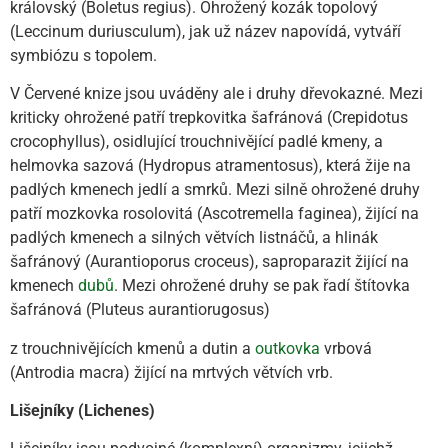
královský (Boletus regius). Ohrožený kozák topolový
(Leccinum duriusculum), jak už název napovídá, vytváří
symbiózu s topolem.
V Červené knize jsou uváděny ale i druhy dřevokazné. Mezi
kriticky ohrožené patří trepkovitka šafránová (Crepidotus
crocophyllus), osidlující trouchnivějící padlé kmeny, a
helmovka sazová (Hydropus atramentosus), která žije na
padlých kmenech jedlí a smrků. Mezi silně ohrožené druhy
patří mozkovka rosolovitá (Ascotremella faginea), žijící na
padlých kmenech a silných větvích listnáčů, a hlinák
šafránový (Aurantioporus croceus), saproparazit žijící na
kmenech
dubů
. Mezi ohrožené druhy se pak řadí štítovka
šafránová (Pluteus aurantiorugosus)
z trouchnivějících kmenů a dutin a
outkovka
vrbová
(Antrodia macra) žijící na mrtvých větvích vrb.
Lišejníky (Lichenes)