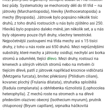
bez půdy. Systematicky se mechorosty dělí do tří tříd – na
játrovky (Marchantiopsida), hlevíky (Anthoceratopsida) a
mechy (Bryopsida). Játrovek bylo popsáno několik tisíc
druhů, z toho druhů rostoucích u nás bylo zjištěno asi 250.
Hlevíků bylo popsáno daleko méně, jen několik set, a u nás
byly objeveny pouze čtyři druhy, všechny terestrické.
Nejpočetnější zastoupení má třída mechy asi s 15 tisíci
druhy, z toho u nás roste asi 650 druhů. Mezi nejrůznějšími
substráty, které mechy a játrovky osidlují, nechybí ani borka
stromů a odumřelé, tlející
dřevo
. Mezi druhy, rostoucí na
kmenech a silných větvích stromů nebo na mrtvém či
tlejícím dřevě, patří z játrovek například krocnice vidličnatá
(Metzgeria furcata), brvitec překrásný (Ptilidium ciliare),
kovanec plochý (Frulania dilatata), struhatka sploštělá
(Radula complanata) a obhřebenka různolistá (Lophocolea
heterophylla). Z mechů roste na stromech a na dřevě
především olazivec obecný (Isothecium myurum), prutník
chluponosý (Bryum capillare), srpnatka háčkovitá