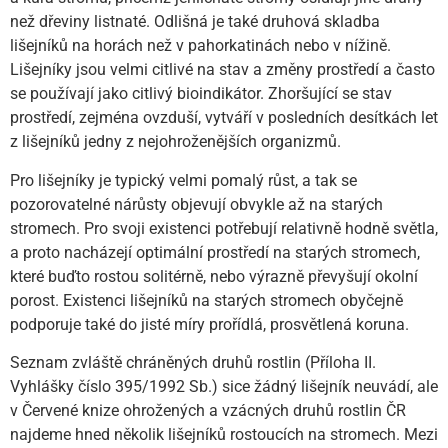
než dřeviny listnaté. Odlišná je také druhová skladba
lišejníků na horách než v pahorkatinách nebo v nížině.
Lišejníky jsou velmi citlivé na stav a změny prostředí a často
se používají jako citlivý bioindikátor. Zhoršující se stav
prostředí, zejména ovzduší, vytváří v posledních desítkách let
z lišejníků jedny z nejohroženějších organizmů.
Pro lišejníky je typický velmi pomalý růst, a tak se
pozorovatelné nárůsty objevují obvykle až na starých
stromech. Pro svoji existenci potřebují relativně hodně světla,
a proto nacházejí optimální prostředí na starých stromech,
které buďto rostou solitérně, nebo výrazně převyšují okolní
porost. Existenci lišejníků na starých stromech obyčejně
podporuje také do jisté míry prořídlá, prosvětlená koruna.
Seznam zvláště chráněných druhů rostlin (Příloha II.
Vyhlášky číslo 395/1992 Sb.) sice žádný lišejník neuvádí, ale
v Červené knize ohrožených a vzácných druhů rostlin ČR
najdeme hned několik lišejníků rostoucích na stromech. Mezi