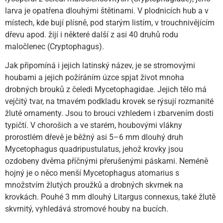
larva je opatřena dlouhými štětinami. V plodnicích hub a v
místech, kde bují plísně, pod starým listím, v trouchnivějícím
dřevu apod. žijí i některé další z asi 40 druhů rodu
maločlenec (Cryptophagus).
Jak připomíná i jejich latinský název, je se stromovými
houbami a jejich požíráním úzce spjat život mnoha
drobných brouků z čeledi Mycetophagidae. Jejich tělo
má
vejčitý tvar, na tmavém podkladu krovek se rýsují rozmanité
žluté ornamenty. Jsou to brouci vzhledem i zbarvením dosti
typičtí. V chorošich a ve starém, houbovými vlákny
prorostlém dřevě je běžný asi 5–6 mm dlouhý druh
Mycetophagus quadripustulatus, jehož krovky jsou
ozdobeny dvěma příčnými přerušenými páskami. Neméně
hojný je o něco menší Mycetophagus atomarius s
množstvím žlutých proužků a drobných skvrnek na
krovkách. Pouhé 3 mm dlouhý Litargus connexus, také žlutě
skvrnitý, vyhledává stromové houby na bucích.