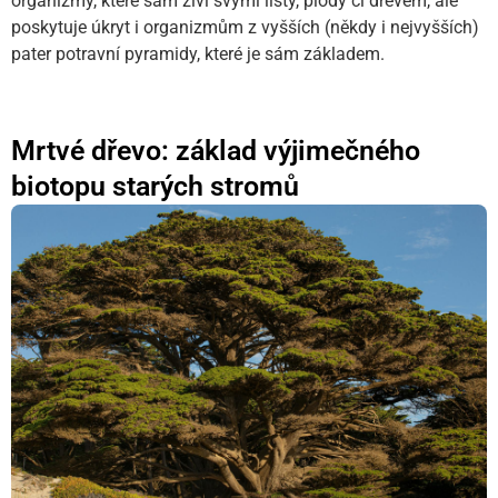
organizmy, které sám živí svými listy, plody či dřevem, ale
poskytuje úkryt i organizmům z vyšších (někdy i nejvyšších)
pater potravní pyramidy, které je sám základem.
Mrtvé dřevo: základ výjimečného
biotopu starých stromů