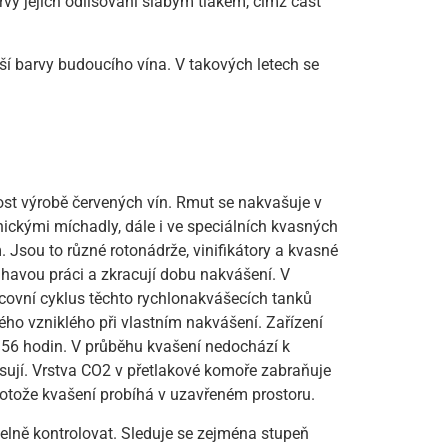
rvy jejich odlisování slabým tlakem, čímž část
í barvy budoucího vína. V takových letech se
ost výrobě červených vín. Rmut se nakvašuje v
ckými míchadly, dále i ve speciálních kvasných
Jsou to různé rotonádrže, vinifikátory a kvasné
havou práci a zkracují dobu nakvášení. V
ovní cyklus těchto rychlonakvášecích tanků
tého vzniklého při vlastním nakvášení. Zařízení
– 56 hodin. V průběhu kvašení nedochází k
isují. Vrstva CO2 v přetlakové komoře zabraňuje
rotože kvašení probíhá v uzavřeném prostoru.
lně kontrolovat. Sleduje se zejména stupeň