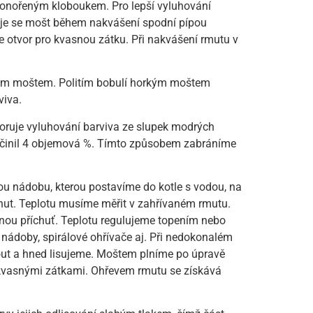
 ponořeným kloboukem. Pro lepší vyluhování
čuje se mošt během nakvášení spodní pípou
e otvor pro kvasnou zátku. Při nakvášení rmutu v
kým moštem. Politím bobulí horkým moštem
viva.
poruje vyluhování barviva ze slupek modrých
u činil 4 objemová %. Tímto způsobem zabráníme
ou nádobu, kterou postavíme do kotle s vodou, na
nut. Teplotu musíme měřit v zahřívaném rmutu.
rnou příchuť. Teplotu regulujeme topením nebo
nádoby, spirálové ohřívače aj. Při nedokonalém
dnout a hned lisujeme. Moštem plníme po úpravě
 kvasnými zátkami. Ohřevem rmutu se získává