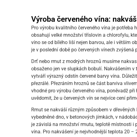
Výroba červeného vína: nakváš
Pro výrobu kvalitního červeného vína je potřeba 
obsahují velké množství tříslovin a chlorofylu, kt
víno se od bílého liší nejen barvou, ale i větším o
je v poslední době po červených vínech zvýšená 
Drť nebo rmut z modrých hroznů musíme nakvasit
obsaženo jen ve slupkách bobulí. Nakvášením v t
vytváří výrazný odstín červené barvy vína. Důleži
přezrálé. Přezráním hroznů se část barviva vlive
vhodné pro výrobu červeného vína, poněvadž při 
uvědomit, že u červených vín se nejvíce cení přim
Rmut se nakváší různým způsobem v dřevěných kv
vybedněné dno, v betonových jímkách, v nádobác
je závislá na množství rmutu, teplotě místnosti 
vína. Pro nakvášení je nejvhodnější teplota 20 – 