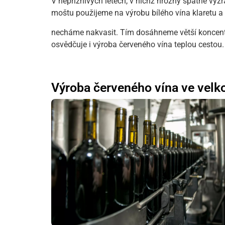
V nepříznivých letech, v nichž hrozny špatně vyzr
moštu použijeme na výrobu bílého vína klaretu a
necháme nakvasit. Tím dosáhneme větší koncentra
osvědčuje i výroba červeného vína teplou cestou.
Výroba červeného vína ve velk