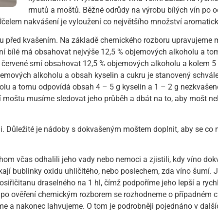
rmutů a moštů. Běžné odrůdy na výrobu bílých vín po o
čelem nakvášení je vyloužení co největšího množství aromatick
u před kvašením. Na základě chemického rozboru upravujeme m
ní bílé má obsahovat nejvýše 12,5 % objemových alkoholu a tomu 
 červené smí obsahovat 12,5 % objemových alkoholu a kolem 5 g k
emových alkoholu a obsah kyselin a cukru je stanovený schválen
u a tomu odpovídá obsah 4 – 5 g kyselin a 1 – 2 g nezkvašeného
í moštu musíme sledovat jeho průběh a dbát na to, aby mošt ne
. Důležité je nádoby s dokvašeným moštem doplnit, aby se co 
m včas odhalili jeho vady nebo nemoci a zjistili, kdy víno dok
ají bublinky oxidu uhličitého, nebo poslechem, zda víno šumí. Je
rosiřičitanu draselného na 1 hl, čímž podpoříme jeho lepší a rych
y a po ověření chemickým rozborem se rozhodneme o případném 
ujeme a nakonec lahvujeme. O tom je podrobněji pojednáno v dalš