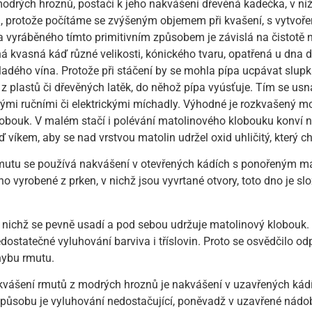
odrých hroznů, postačí k jeho nakvášení dřevěná kadečka, v níž
, protože počítáme se zvýšeným objemem při kvašení, s vytvo
a vyráběného tímto primitivním způsobem je závislá na čistotě 
 kvasná káď různé velikosti, kónického tvaru, opatřená u dna d
dého vína. Protože při stáčení by se mohla pípa ucpávat slupk
 z plastů či dřevěných latěk, do něhož pípa vyúsťuje. Tím se usn
ými ručními či elektrickými míchadly. Výhodné je rozkvašený m
klobouk. V malém stačí i polévání matolinového klobouku konví
íkem, aby se nad vrstvou matolin udržel oxid uhličitý, který ch
rmutu se používá nakvášení v otevřených kádích s ponořeným m
 vyrobené z prken, v nichž jsou vyvrtané otvory, toto dno je slož
, v nichž se pevně usadí a pod sebou udržuje matolinový klobouk.
dostatečné vyluhování barviva i tříslovin. Proto se osvědčilo 
hybu rmutu.
kvášení rmutů z modrých hroznů je nakvášení v uzavřených kád
působu je vyluhování nedostačující, poněvadž v uzavřené nád