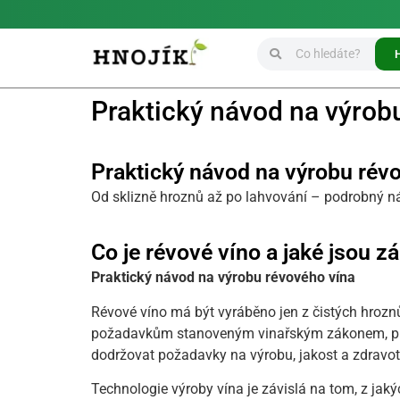
Praktický návod na výrob
Praktický návod na výrobu rév
Od sklizně hroznů až po lahvování – podrobný náv
Co je révové víno a jaké jsou 
Praktický návod na výrobu révového vína
Révové víno má být vyráběno jen z čistých hroznů
požadavkům stanoveným vinařským zákonem, prov
dodržovat požadavky na výrobu, jakost a zdrav
Technologie výroby vína je závislá na tom, z jak