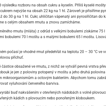
ě výsledku rozboru na obsah cukru a kyselin. Příliš kyselé moš
 cukrem nejvýše na obsah 22 kg na 1 hl. Zároveň je přisíříme p
ž do 30 g na 1 hl. Cukr, uhličitan vápenatý ani pyrosiřičitan d
áme s celým obsahem rmutu a znovu zamícháme.
zrněného rmutu (mláta) z odrůd s velkými bobulemi získáme 75 l
i bobulemi 70 l moštu a s malými bobulemi 65 l moštu. Lisov
dném počasí je vhodné rmut předehřát na teplotu 20 – 30 °C ve v
elovou příchuť.
é částice obsažené ve rmutu, z nichž se vytváří pevná vrstva př
obouk je jen z poloviny potopený v moštu a jeho druhá polovina
m mikroorganismům a octovým bakteriím. Abychom tomu zabráni
rovat vyluhování červeného barviva.
 vyrábí buď nakvášením v otevřených nádobách s volně plovo
avřených kádích s plovoucím nebo ponořeným kloboukem.