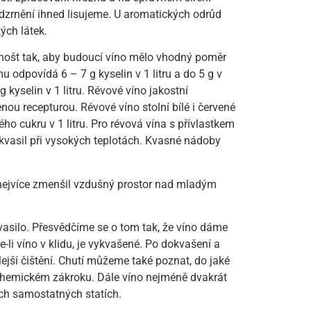
dzrnění ihned lisujeme. U aromatických odrůd
ých látek.
ošt tak, aby budoucí víno mělo vhodný poměr
odpovídá 6 – 7 g kyselin v 1 litru a do 5 g v
yselin v 1 litru. Révové víno jakostní
ou recepturou. Révové víno stolní bílé i červené
 cukru v 1 litru. Pro révová vína s přívlastkem
kvasil při vysokých teplotách. Kvasné nádoby
nejvíce zmenšil vzdušný prostor nad mladým
vasilo. Přesvědčíme se o tom tak, že víno dáme
-li víno v klidu, je vykvašené. Po dokvašení a
lejší čištění. Chutí můžeme také poznat, do jaké
chemickém zákroku. Dále víno nejméně dvakrát
ích samostatných statích.