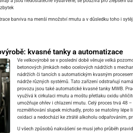
ávají a jsou nedostatečně vybarvené, se používá pro zlepšení ba
 zbytek
ce barviva na menší množství rmutu a v důsledku toho i sytějš
ovýrobě: kvasné tanky a automatizace
Ve velkovýrobě se v poslední době věnuje velká pozorn
betonových jímkách nebo ocelových nádržích s mechani
nádržích či tancích s automatickým kvasným procesem. 
nádrže různých systémů. Tato zařízení odstraňují namá
provozu jsou také automatické kvasné tanky MWB. Prac
využívá k cirkulaci rmutu a moštu přetlaku oxidu uhliči
umožňuje ohřev i chlazení rmutu. Celý proces trvá 48 
rozmělňování slupek míchadly, proto se matoliny lépe l
oxidaci a nedochází ke ztrátě alkoholu odpařováním, p
U všech způsobů nakvášení se musí jeho průběh pravide