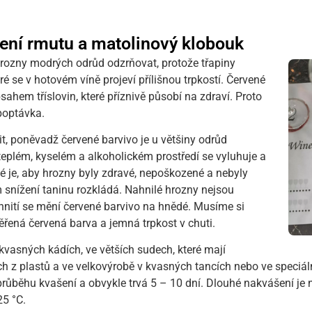
ení rmutu a matolinový klobouk
hrozny modrých odrůd odzrňovat, protože třapiny
eré se v hotovém víně projeví přílišnou trpkostí. Červené
bsahem tříslovin, které příznivě působí na zdraví. Proto
poptávka.
, poněvadž červené barvivo je u většiny odrůd
eplém, kyselém a alkoholickém prostředí se vyluhuje a
té je, aby hrozny byly zdravé, nepoškozené a nebyly
m snížení taninu rozkládá. Nahnilé hrozny nejsou
hnití se mění červené barvivo na hnědé. Musíme si
ěřená červená barva a jemná trpkost v chuti.
asných kádích, ve větších sudech, které mají
h z plastů a ve velkovýrobě v kvasných tancích nebo ve speciá
i průběhu kvašení a obvykle trvá 5 – 10 dní. Dlouhé nakvášení j
25 °C.