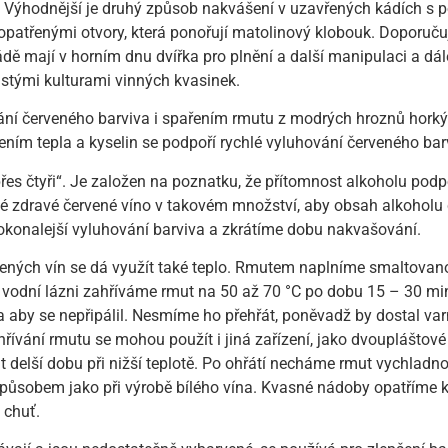
. Výhodnější je druhý způsob nakvášení v uzavřených kádích s
 opatřenými otvory, která ponořují matolinový klobouk. Doporu
dě mají v horním dnu dvířka pro plnění a další manipulaci a dál
stými kulturami vinných kvasinek.
ání červeného barviva i spařením rmutu z modrých hroznů hor
ením tepla a kyselin se podpoří rychlé vyluhování červeného bar
řes čtyři“. Je založen na poznatku, že přítomnost alkoholu pod
vé zdravé červené víno v takovém množství, aby obsah alkohol
okonalejší vyluhování barviva a zkrátíme dobu nakvašování.
ených vín se dá využít také teplo. Rmutem naplníme smaltovan
 vodní lázni zahříváme rmut na 50 až 70 °C po dobu 15 – 30 mi
a aby se nepřipálil. Nesmíme ho přehřát, poněvadž by dostal va
vání rmutu se mohou použít i jiná zařízení, jako dvoupláštové 
ut delší dobu při nižší teplotě. Po ohřátí necháme rmut vychla
působem jako při výrobě bílého vína. Kvasné nádoby opatříme
 chuť.