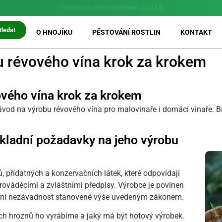
⚡ Možnost
PRIO doručení do 24 h
Hledat
O HNOJÍKU
PĚSTOVÁNÍ ROSTLIN
KONTAKT
u révového vína krok za krokem
ového vína krok za krokem
od na výrobu révového vína pro malovinaře i domácí vinaře. Bílé,
základní požadavky na jeho výrobu
, přídatných a konzervačních látek, které odpovídají
áděcími a zvláštními předpisy. Výrobce je povinen
otní nezávadnost stanovené výše uvedeným zákonem.
ých hroznů ho vyrábíme a jaký má být hotový výrobek.