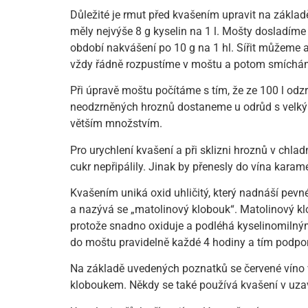
Důležité je rmut před kvašením upravit na základ
měly nejvýše 8 g kyselin na 1 l. Mošty dosladíme
období nakvášení po 10 g na 1 hl. Sířit můžeme a
vždy řádně rozpustíme v moštu a potom smích
Při úpravě moštu počítáme s tím, že ze 100 l od
neodzrněných hroznů dostaneme u odrůd s velkým
větším množstvím.
Pro urychlení kvašení a při sklizni hroznů v chla
cukr nepřipálily. Jinak by přenesly do vína karam
Kvašením uniká oxid uhličitý, který nadnáší pevn
a nazývá se „matolinový klobouk“. Matolinový kl
protože snadno oxiduje a podléhá kyselinomilný
do moštu pravidelně každé 4 hodiny a tím podpo
Na základě uvedených poznatků se červené víno
kloboukem. Někdy se také používá kvašení v uz