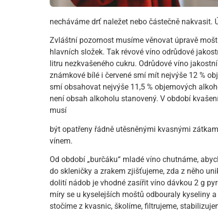
necháváme drť naležet nebo částečně nakvasit. Ú
Zvláštní pozornost musíme věnovat úpravě mošt
hlavních složek. Tak révové víno odrůdové jakost
litru nezkvašeného cukru. Odrůdové víno jakostní
známkové bílé i červené smí mít nejvýše 12 % obj
smí obsahovat nejvýše 11,5 % objemových alkohol
není obsah alkoholu stanovený. V období kvašen
musí
být opatřeny řádně utěsněnými kvasnými zátkami
vínem.
Od období „burčáku“ mladé víno chutnáme, abycho
do skleničky a zrakem zjišťujeme, zda z něho unik
dolití nádob je vhodné zasířit víno dávkou 2 g py
míry se u kyselejších moštů odbouraly kyselin
stočíme z kvasnic, školíme, filtrujeme, stabiliz