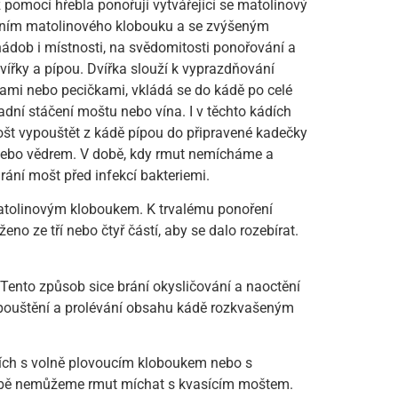
 pomocí hřebla ponořují vytvářející se matolinový
řením matolinového klobouku a se zvýšeným
nádob i místnosti, na svědomitosti ponořování a
vířky a pípou. Dvířka slouží k vyprazdňování
ami nebo pecičkami, vkládá se do kádě po celé
adní stáčení moštu nebo vína. I v těchto kádích
ošt vypouštět z kádě pípou do připravené kadečky
 nebo vědrem. V době, kdy rmut nemícháme a
rání mošt před infekcí bakteriemi.
atolinovým kloboukem. K trvalému ponoření
eno ze tří nebo čtyř částí, aby se dalo rozebírat.
 Tento způsob sice brání okysličování a naoctění
odpouštění a prolévání obsahu kádě rozkvašeným
ích s volně plovoucím kloboukem nebo s
obě nemůžeme rmut míchat s kvasícím moštem.