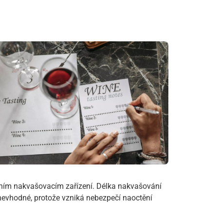
lním nakvašovacím zařízení. Délka nakvašování
e nevhodné, protože vzniká nebezpečí naoctění