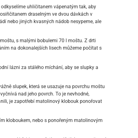
ty odkyselíme uhličitanem vápenatým tak, aby
yrosiřičitanem draselným ve dvou dávkách v
o kádí nebo jiných kvasných nádob nesypeme, ale
 moštu, s malými bobulemi 70 l moštu. Z drti
áním na dokonalejších lisech můžeme počítat s
odní lázni za stálého míchání, aby se slupky a
evážně slupek, která se usazuje na povrchu moštu
 vyčnívá nad jeho povrch. To je nevhodné,
li, je zapotřebí matolinový klobouk ponořovat
ucím kloboukem, nebo s ponořeným matolinovým