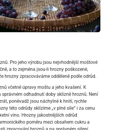
oznů. Pro jeho výrobu jsou nejvhodnější moštové
ně, a to zejména jsou-li hrozny poškozené,
 že hrozny zpracováváme odděleně podle odrůd.
znů včetně úpravy moštu a jeho kvašení. K
 na správném odhadnutí doby sklizně hroznů. Není
át, poněvadž jsou náchylné k hnití, rychle
ozny této odrůdy sklízíme „v plné síle“ i za cenu
ketní víno. Hrozny jakostnějších odrůd
harmonického poměru mezi obsahem cukru a
losti zpracování hroznů a na správném síření