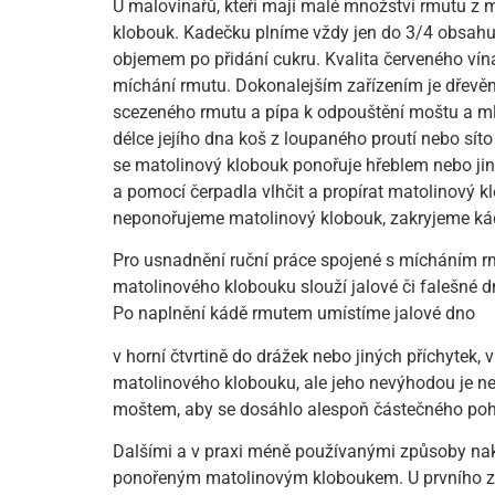
U malovinařů, kteří mají malé množství rmutu z m
klobouk. Kadečku plníme vždy jen do 3/4 obsahu
objemem po přidání cukru. Kvalita červeného vín
míchání rmutu. Dokonalejším zařízením je dřevěná
scezeného rmutu a pípa k odpouštění moštu a mla
délce jejího dna koš z loupaného proutí nebo síto
se matolinový klobouk ponořuje hřeblem nebo jin
a pomocí čerpadla vlhčit a propírat matolinový 
neponořujeme matolinový klobouk, zakryjeme káď v
Pro usnadnění ruční práce spojené s mícháním 
matolinového klobouku slouží jalové či falešné dno
Po naplnění kádě rmutem umístíme jalové dno
v horní čtvrtině do drážek nebo jiných příchytek
matolinového klobouku, ale jeho nevýhodou je ne
moštem, aby se dosáhlo alespoň částečného po
Dalšími a v praxi méně používanými způsoby na
ponořeným matolinovým kloboukem. U prvního z