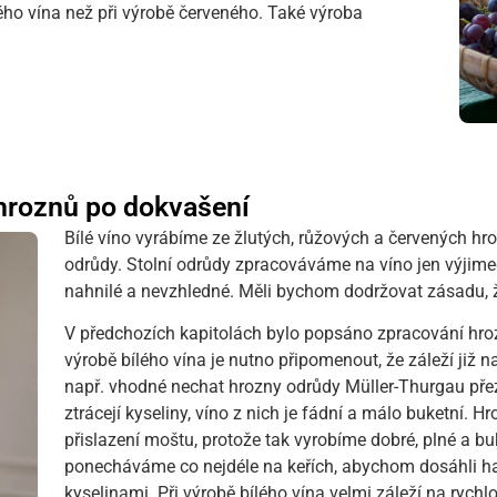
ého vína než při výrobě červeného. Také výroba
 hroznů po dokvašení
Bílé víno vyrábíme ze žlutých, růžových a červených hr
odrůdy. Stolní odrůdy zpracováváme na víno jen výjimeč
nahnilé a nevzhledné. Měli bychom dodržovat zásadu,
V předchozích kapitolách bylo popsáno zpracování hro
výrobě bílého vína je nutno připomenout, že záleží již
např. vhodné nechat hrozny odrůdy Müller-Thurgau přezr
ztrácejí kyseliny, víno z nich je fádní a málo buketní. Hr
přislazení moštu, protože tak vyrobíme dobré, plné a bu
ponecháváme co nejdéle na keřích, abychom dosáhli 
kyselinami. Při výrobě bílého vína velmi záleží na rych