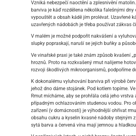
Vzniká nebezpečí naoctění a zplesnivění matolin
barviva je káď rozdělena několika falešnými dny
vypouštět a obsah kádě jím prolévat. Uzavřené ká
uzavřených nádobách je třeba používat zákvas či
V malém je možné podpořit nakvášení a vyluhov
slupky popraskají, naruší se jejich buňky a působ
Ve vinařské praxi je také znám způsob kvašení „p
hroznů. Proto na rozkvašený rmut nalijeme hoto
rozvoji škodlivých mikroorganismů, podpoříme d
K dokonalému vyluhování barviva při výrobě červ
jehož dno dáme stojánek. Pod kotlem topíme. Ve
Rmut mícháme, aby se prohřála celá jeho vrstva 
případným ochlazováním studenou vodou. Pro ohří
zařízení (v domácnosti) je výhodnější ohřívat rm
obsahu cukru a kyselin kvasné nádoby stejným z
sytá barva a červená vína mají jemnou a hladkou