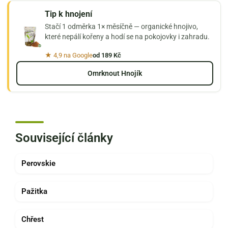
Tip k hnojení
Stačí 1 odměrka 1× měsíčně — organické hnojivo,
které nepálí kořeny a hodí se na pokojovky i zahradu.
★ 4,9 na Google
od 189 Kč
Omrknout Hnojík
Související články
Perovskie
Pažitka
Chřest