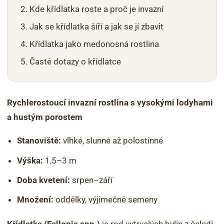
Kde křídlatka roste a proč je invazní
Jak se křídlatka šíří a jak se jí zbavit
Křídlatka jako medonosná rostlina
Časté dotazy o křídlatce
Rychlerostoucí invazní rostlina s vysokými lodyhami
a hustým porostem
Stanoviště:
vlhké, slunné až polostinné
Výška:
1,5–3 m
Doba kvetení:
srpen–září
Množení:
oddělky, výjimečně semeny