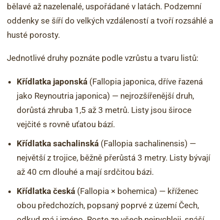
bělavé až nazelenalé, uspořádané v latách. Podzemní
oddenky se šíří do velkých vzdáleností a tvoří rozsáhlé a
husté porosty.
Jednotlivé druhy poznáte podle vzrůstu a tvaru listů:
Křídlatka japonská
(Fallopia japonica, dříve řazená
jako Reynoutria japonica) — nejrozšířenější druh,
dorůstá zhruba 1,5 až 3 metrů. Listy jsou široce
vejčité s rovně uťatou bází.
Křídlatka sachalinská
(Fallopia sachalinensis) —
největší z trojice, běžně přerůstá 3 metry. Listy bývají
až 40 cm dlouhé a mají srdčitou bázi.
Křídlatka česká
(Fallopia × bohemica) — kříženec
obou předchozích, popsaný poprvé z území Čech,
odkud má i jméno. Roste ze všech nejrychleji, snáší