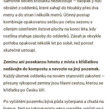
Samotné sečení křídlatku nezlikviduje — naopak ji nutí
obrážet z oddenků, které sahají do hloubky přes dva
metry a do stran i několik metrů. Účinný postup
kombinuje opakovanou sečbu po celou sezonu s
cíleným ošetřením listové plochy na konci léta, kdy
rostlina stahuje zásoby do oddenků. Zásah je obvykle
potřeba opakovat několik let po sobě, než porost
skutečně ustoupí.
Zeminu ani posekanou hmotu z místa s křídlatkou
nedávejte do kompostu a nevozte na jiný pozemek.
Každý úlomek oddenku na novém stanovišti zakoření —
přesuny výkopové zeminy jsou hlavní cestou, kterou se
křídlatka po Česku šíří.
Po vyčištění pozemku bývá půda vyčerpaná a chudá na
humus. Než na takové místo něco vysadíte, vyplatí se ji