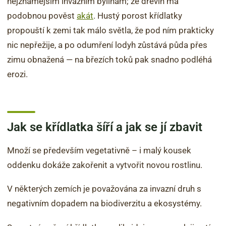
nejznámějším invazním bylinám; ze dřevin má
podobnou pověst
akát
. Hustý porost křídlatky
propouští k zemi tak málo světla, že pod ním prakticky
nic nepřežije, a po odumření lodyh zůstává půda přes
zimu obnažená — na březích toků pak snadno podléhá
erozi.
Jak se křídlatka šíří a jak se jí zbavit
Množí se především vegetativně – i malý kousek
oddenku dokáže zakořenit a vytvořit novou rostlinu.
V některých zemích je považována za invazní druh s
negativním dopadem na biodiverzitu a ekosystémy.