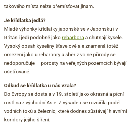
takového místa nelze přemísťovat jinam.
Je křídlatka jedlá?
Mladé výhonky křídlatky japonské se v Japonsku i v
Británii jedí podobně jako
rebarbora
a chutnají kysele.
Vysoký obsah kyseliny šťavelové ale znamená totéž
omezení jako u rebarbory a sběr z volné přírody se
nedoporučuje — porosty na veřejných pozemcích bývají
ošetřované.
Odkud se křídlatka u nás vzala?
Do Evropy se dostala v 19. století jako okrasná a pícní
rostlina z východní Asie. Z výsadeb se rozšířila podél
vodních toků a železnic, které dodnes zůstávají hlavními
koridory jejího šíření.