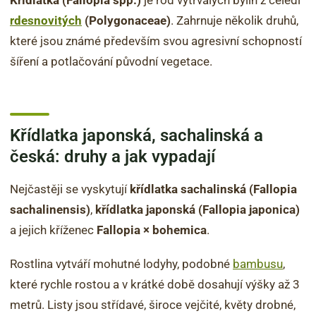
Křídlatka (Fallopia spp.)
je rod vytrvalých bylin z čeledi
rdesnovitých
(Polygonaceae)
. Zahrnuje několik druhů,
které jsou známé především svou agresivní schopností
šíření a potlačování původní vegetace.
Křídlatka japonská, sachalinská a
česká: druhy a jak vypadají
Nejčastěji se vyskytují
křídlatka sachalinská (Fallopia
sachalinensis)
,
křídlatka japonská (Fallopia japonica)
a jejich kříženec
Fallopia × bohemica
.
Rostlina vytváří mohutné lodyhy, podobné
bambusu
,
které rychle rostou a v krátké době dosahují výšky až 3
metrů. Listy jsou střídavé, široce vejčité, květy drobné,