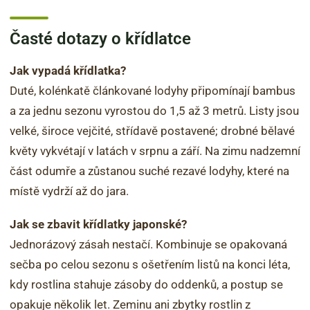
Časté dotazy o křídlatce
Jak vypadá křídlatka?
Duté, kolénkatě článkované lodyhy připomínají bambus
a za jednu sezonu vyrostou do 1,5 až 3 metrů. Listy jsou
velké, široce vejčité, střídavě postavené; drobné bělavé
květy vykvétají v latách v srpnu a září. Na zimu nadzemní
část odumře a zůstanou suché rezavé lodyhy, které na
místě vydrží až do jara.
Jak se zbavit křídlatky japonské?
Jednorázový zásah nestačí. Kombinuje se opakovaná
sečba po celou sezonu s ošetřením listů na konci léta,
kdy rostlina stahuje zásoby do oddenků, a postup se
opakuje několik let. Zeminu ani zbytky rostlin z