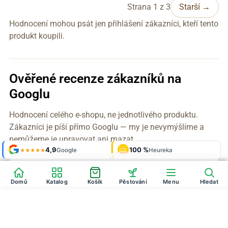
Strana 1 z 3
Starší →
Hodnocení mohou psát jen přihlášení zákazníci, kteří tento
produkt koupili.
Ověřené recenze zákazníků na
Googlu
Hodnocení celého e-shopu, ne jednotlivého produktu.
Zákazníci je píší přímo Googlu — my je nevymýšlíme a
nemůžeme je upravovat ani mazat.
Shop roku
4,9
100 %
Galerie
'24 + '25
Google
Heureka
925 fotek
★★★★★
OVĚŘENO
ZÁKAZNÍKY
Heureka
Domů
Katalog
Košík
Pěstování
Menu
Hledat
Super Set střední
Do košíku
1647
Kč
1236
Kč