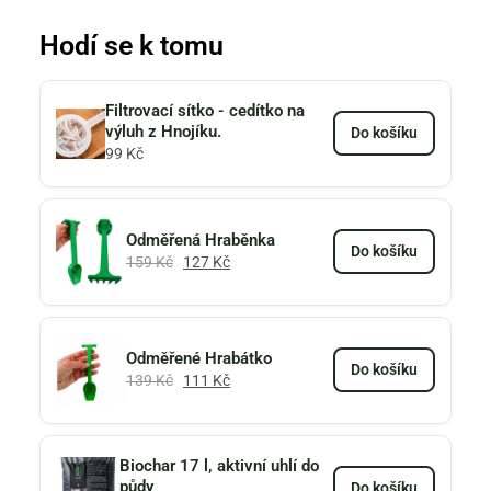
Hodí se k tomu
Filtrovací sítko - cedítko na
výluh z Hnojíku.
Do košíku
99
Kč
Odměřená Hraběnka
Do košíku
159
Kč
127
Kč
Odměřené Hrabátko
Do košíku
139
Kč
111
Kč
Biochar 17 l, aktivní uhlí do
půdy
Do košíku