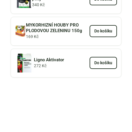
340
Kč
MYKORHIZNÍ HOUBY PRO
PLODOVOU ZELENINU 150g
Do košíku
169
Kč
Ligno Aktivator
Do košíku
272
Kč