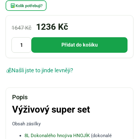
Kolik potřebuji?
1236
Kč
1647
Kč
Přidat do košíku
💰
Našli jste to jinde levněji?
Popis
Výživový super set
Obsah zásilky
8L Dokonalého hnojiva HNOJÍK
(dokonalé