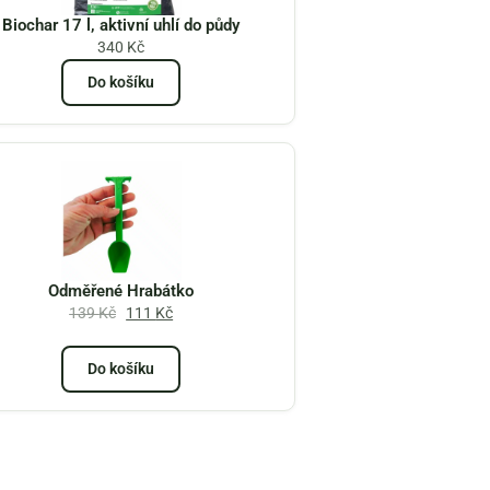
Biochar 17 l, aktivní uhlí do půdy
340
Kč
Do košíku
Odměřené Hrabátko
139
Kč
111
Kč
Do košíku