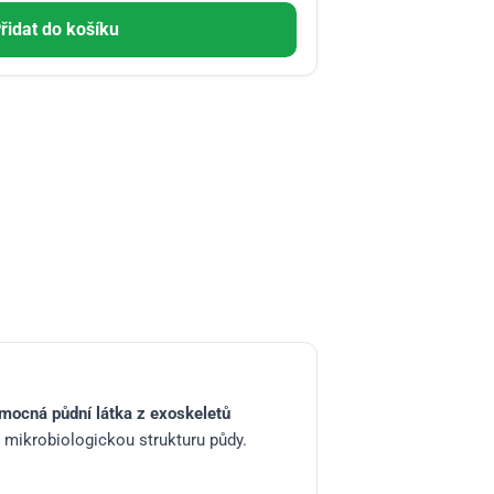
řidat do košíku
omocná půdní látka z exoskeletů
 i mikrobiologickou strukturu půdy.