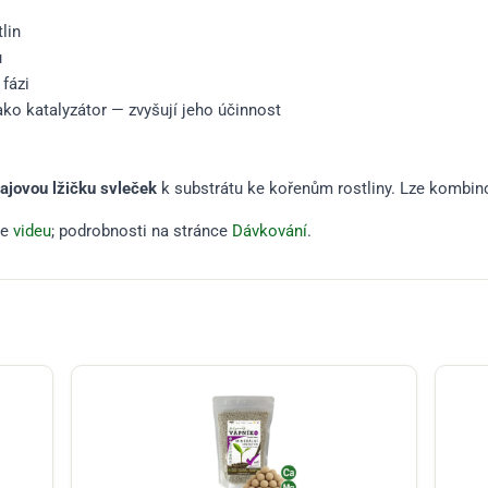
lin
u
 fázi
ko katalyzátor — zvyšují jeho účinnost
ajovou lžičku svleček
k substrátu ke kořenům rostliny. Lze kombin
ve
videu
; podrobnosti na stránce
Dávkování
.