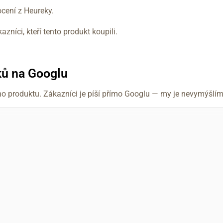
ení z Heureky.
níci, kteří tento produkt koupili.
ků na Googlu
ho produktu. Zákazníci je píší přímo Googlu — my je nevymýšl