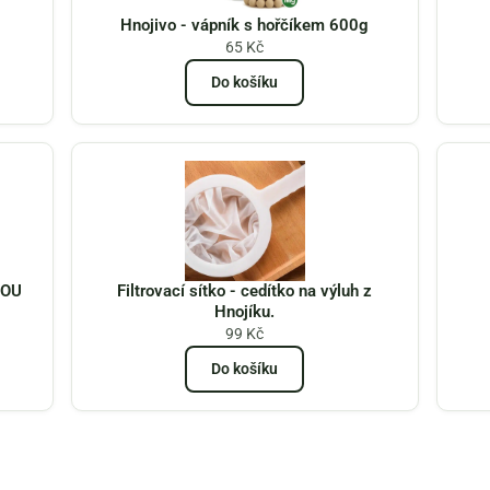
Hnojivo - vápník s hořčíkem 600g
65
Kč
Do košíku
VOU
Filtrovací sítko - cedítko na výluh z
Hnojíku.
99
Kč
Do košíku