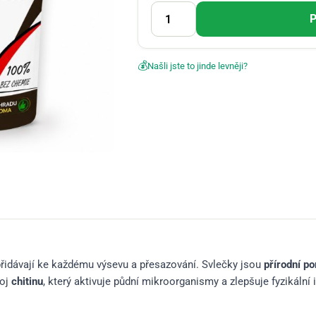
P
💰
Našli jste to jinde levněji?
in přidávají ke každému výsevu a přesazování. Svlečky jsou
přírodní p
roj
chitinu
, který aktivuje půdní mikroorganismy a zlepšuje fyzikální