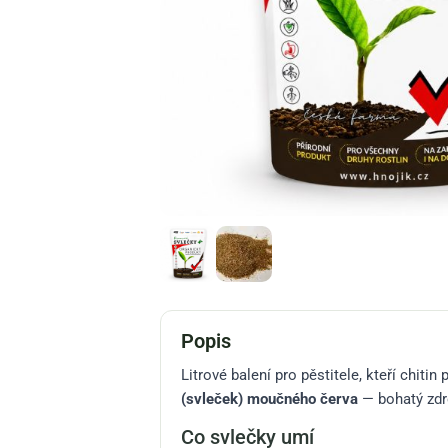
Popis
Litrové balení pro pěstitele, kteří chit
(svleček) moučného červa
— bohatý zd
Co svlečky umí