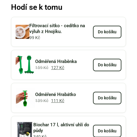
Hodí se k tomu
Filtrovací sítko - cedítko na
výluh z Hnojíku.
Do košíku
99
Kč
Odměřená Hraběnka
Do košíku
159
Kč
127
Kč
Odměřené Hrabátko
Do košíku
139
Kč
111
Kč
Biochar 17 l, aktivní uhlí do
půdy
Do košíku
340
Kč