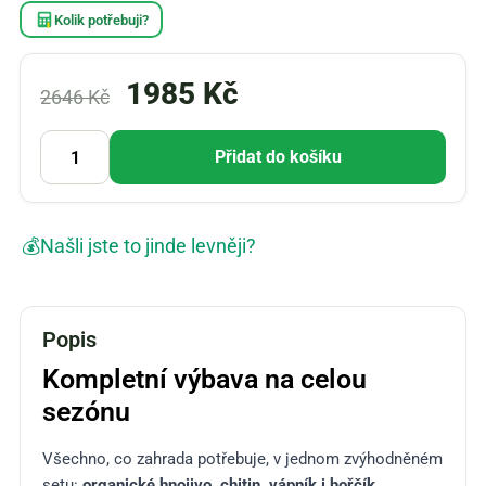
Kolik potřebuji?
1985
Kč
2646
Kč
Přidat do košíku
💰
Našli jste to jinde levněji?
Popis
Kompletní výbava na celou
sezónu
Všechno, co zahrada potřebuje, v jednom zvýhodněném
setu:
organické hnojivo, chitin, vápník i hořčík
.