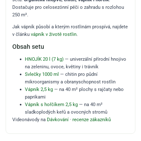
Dostačuje pro celosezónní péči o zahradu s rozlohou
250 m².
Jak vápník působí a kterým rostlinám prospívá, najdete
v článku
vápník v životě rostlin
.
Obsah setu
HNOJÍK 20 l (7 kg)
— univerzální přírodní hnojivo
na zeleninu, ovoce, květiny i trávník
Svlečky 1000 ml
— chitin pro půdní
mikroorganismy a obranyschopnost rostlin
Vápník 2,5 kg
— na 40 m² plochy s rajčaty nebo
paprikami
Vápník s hořčíkem 2,5 kg
— na 40 m²
sladkoplodých keřů a ovocných stromů
Videonávody na
Dávkování
·
recenze zákazníků