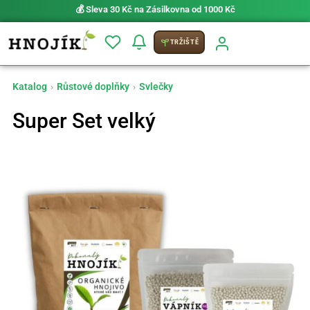
💰 Sleva 30 Kč na Zásilkovna od 1000 Kč
TRŽIŠTĚ
Katalog
›
Růstové doplňky
›
Svlečky
Super Set velký