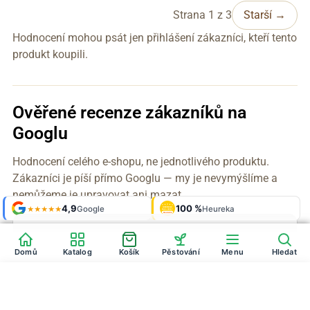
Strana 1 z 3
Starší →
Hodnocení mohou psát jen přihlášení zákazníci, kteří tento
produkt koupili.
Ověřené recenze zákazníků na
Googlu
Hodnocení celého e-shopu, ne jednotlivého produktu.
Zákazníci je píší přímo Googlu — my je nevymýšlíme a
nemůžeme je upravovat ani mazat.
Shop roku
4,9
100 %
Galerie
'24 + '25
Google
Heureka
925 fotek
★★★★★
OVĚŘENO
ZÁKAZNÍKY
Heureka
Domů
Katalog
Košík
Pěstování
Menu
Hledat
Super Set velký
Do košíku
2646
Kč
1985
Kč