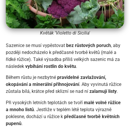
Květák 'Violetto di Sicilia'
Sazenice se musí vypěstovat
bez růstových poruch
, aby
později nedocházelo k předčasné tvorbě květů (malé a
řídké růžice). Také výsadba příliš velkých sazenic má za
následek
vybíhání rostlin do květu
.
Během růstu je nezbytné
pravidelné zavlažování,
okopávání a minerální přihnojování
. Aby vyvinutá růžice
zůstala bílá, krátce před sklizní se nad ní
zalamují listy
.
Při vysokých letních teplotách se tvoří
malé volné růžice
a mnoho listů
. Jestliže v teplém létě teplota výrazně
poklesne, dochází u růžice k
předčasné tvorbě květních
pupenů
.