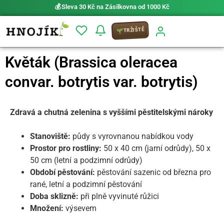
⚡ Možnost
PRIO doručení do 24 h
TRŽIŠTĚ
Květák (Brassica oleracea
convar. botrytis var. botrytis)
Zdravá a chutná zelenina s vyššími pěstitelskými nároky
Stanoviště:
půdy s vyrovnanou nabídkou vody
Prostor pro rostliny:
50 x 40 cm (jarní odrůdy), 50 x
50 cm (letní a podzimní odrůdy)
Období pěstování:
pěstování sazenic od března pro
rané, letní a podzimní pěstování
Doba sklizně:
při plně vyvinuté růžici
Množení:
výsevem