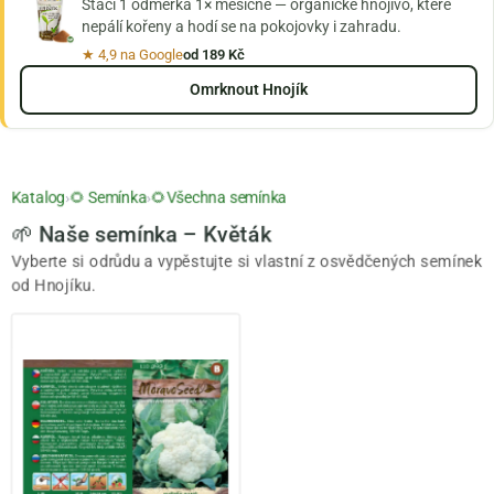
Stačí 1 odměrka 1× měsíčně — organické hnojivo, které
nepálí kořeny a hodí se na pokojovky i zahradu.
★ 4,9 na Google
od 189 Kč
Omrknout Hnojík
Katalog
›
🌻 Semínka
›
🌻Všechna semínka
🌱 Naše semínka – Květák
Vyberte si odrůdu a vypěstujte si vlastní z osvědčených semínek
od Hnojíku.