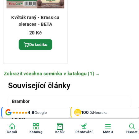
Květák raný - Brassica
oleracea - BETA
20 Kč
Do košíku
Zobrazit všechna semínka v katalogu (1) →
Související články
Brambor
Shop roku
4,9
100 %
Galerie
'24 + '25
Google
Heureka
925 fotek
★★★★★
OVĚŘENO
ZÁKAZNÍKY
Heureka
Chřest
Domů
Katalog
Košík
Pěstování
Menu
Hledat
Mrkev