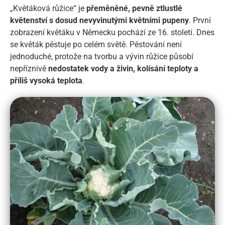
„Květáková růžice“ je
přeměněné, pevně ztlustlé
květenství s dosud nevyvinutými květními pupeny
. První
zobrazení květáku v Německu pochází ze 16. století. Dnes
se květák pěstuje po celém světě. Pěstování není
jednoduché, protože na tvorbu a vývin růžice působí
nepříznivě
nedostatek vody a živin, kolísání teploty a
příliš vysoká teplota
.