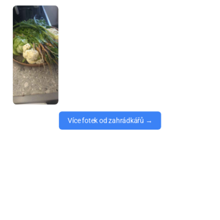
Více fotek od zahrádkářů →