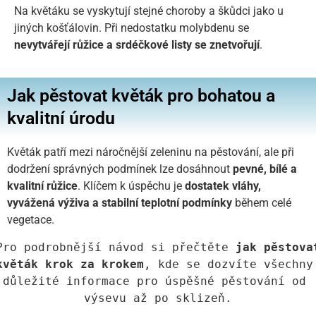
Na květáku se vyskytují stejné choroby a škůdci jako u
jiných košťálovin. Při nedostatku molybdenu se
nevytvářejí růžice a srdéčkové listy se znetvořují
.
Jak pěstovat květák pro bohatou a
kvalitní úrodu
Květák patří mezi náročnější zeleninu na pěstování, ale při
dodržení správných podmínek lze dosáhnout
pevné, bílé a
kvalitní růžice
. Klíčem k úspěchu je
dostatek vláhy,
vyvážená výživa a stabilní teplotní podmínky
během celé
vegetace.
Pro podrobnější návod si přečtěte 
jak pěstovat
květák krok za krokem
, kde se dozvíte všechny 
důležité informace pro úspěšné pěstování od 
výsevu až po sklizeň.