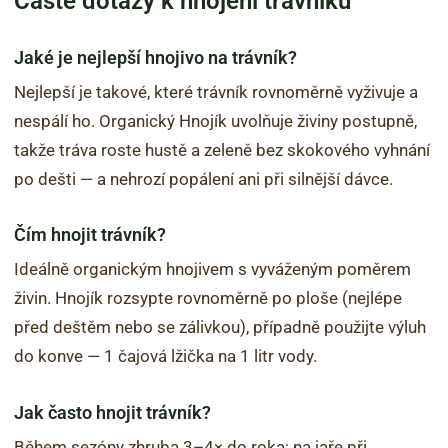
Časté dotazy k hnojení trávníku
Jaké je nejlepší hnojivo na trávník?
Nejlepší je takové, které trávník rovnoměrně vyživuje a
nespálí ho. Organický Hnojík uvolňuje živiny postupně,
takže tráva roste hustě a zeleně bez skokového vyhnání
po dešti — a nehrozí popálení ani při silnější dávce.
Čím hnojit trávník?
Ideálně organickým hnojivem s vyváženým poměrem
živin. Hnojík rozsypte rovnoměrně po ploše (nejlépe
před deštěm nebo se zálivkou), případně použijte výluh
do konve — 1 čajová lžička na 1 litr vody.
Jak často hnojit trávník?
Během sezóny zhruba 3–4× do roka: na jaře při