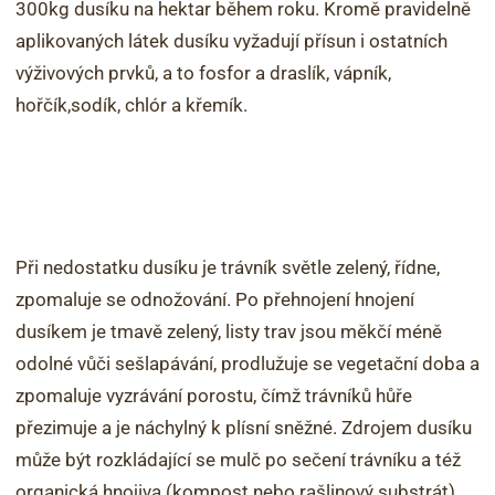
300kg dusíku na hektar během roku. Kromě pravidelně
aplikovaných látek dusíku vyžadují přísun i ostatních
výživových prvků, a to fosfor a draslík, vápník,
hořčík,sodík, chlór a křemík.
Při nedostatku dusíku je trávník světle zelený, řídne,
zpomaluje se odnožování. Po přehnojení hnojení
dusíkem je tmavě zelený, listy trav jsou měkčí méně
odolné vůči sešlapávání, prodlužuje se vegetační doba a
zpomaluje vyzrávání porostu, čímž trávníků hůře
přezimuje a je náchylný k plísní sněžné. Zdrojem dusíku
může být rozkládající se mulč po sečení trávníku a též
organická hnojiva (kompost nebo rašlinový substrát)