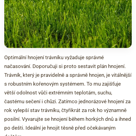
Optimální hnojení trávníku vyžaduje správné
načasování. Doporučuji si proto sestavit plán hnojení.
Trávník, který je pravidelně a správně hnojen, je vitálnější
s robustním kořenovým systémem. To mu zajišťuje
větší odolnost vůči extrémním teplotám, suchu,
častému sečení i chůzi. Zatímco jednorázové hnojení za
rok vylepší stav trávníku, čtyřikrát za rok ho významně
posilní. Vyvarujte se hnojení během horkých dnů a ihned
po dešti. Ideální je hnojit těsně před očekávaným