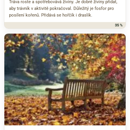
Tráva roste a spotřebovává živiny. Je dobré živiny přidat,
aby trávník v aktivitě pokračoval. Důležitý je fosfor pro
posílení kořenů. Přidává se hořčík i draslík.
35 %