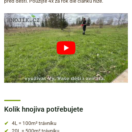
před dešti. Použijte 4x za rok dle článku níže.
Kolik hnojiva potřebujete
4L = 100m² trávníku
20L = 500m² trávníku