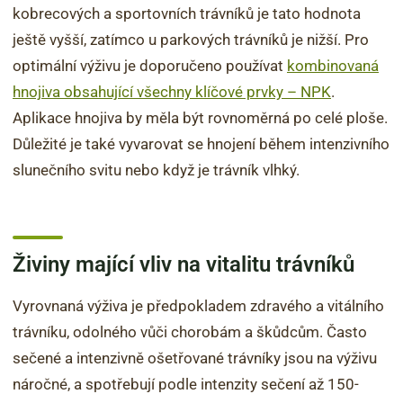
kobrecových a sportovních trávníků je tato hodnota
ještě vyšší, zatímco u parkových trávníků je nižší. Pro
optimální výživu je doporučeno používat
kombinovaná
hnojiva obsahující všechny klíčové prvky – NPK
.
Aplikace hnojiva by měla být rovnoměrná po celé ploše.
Důležité je také vyvarovat se hnojení během intenzivního
slunečního svitu nebo když je trávník vlhký.
Živiny mající vliv na vitalitu trávníků
Vyrovnaná výživa je předpokladem zdravého a vitálního
trávníku, odolného vůči chorobám a škůdcům. Často
sečené a intenzivně ošetřované trávníky jsou na výživu
náročné, a spotřebují podle intenzity sečení až 150-