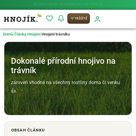
⚡ Možnost
PRIO doručení do 24 h
TRŽIŠTĚ
Domů
›
Články
›
Hnojení
›
Hnojení trávníku
Dokonalé přírodní hnojivo na
trávník
zároveň vhodné na všechny rostliny doma či venku
👍.
OBSAH ČLÁNKU