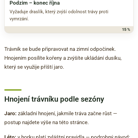
Podzim – konec října
Vyžaduje draslík, který zvýší odolnost trávy proti
vymrzání.
15 %
Trávník se bude připravovat na zimní odpočinek.
Hnojením posílíte kořeny a zvýšíte ukládání dusíku,
který se využije příští jaro.
Hnojení trávníku podle sezóny
Jaro:
základní hnojení, jakmile tráva začne růst —
postup najdete výše na této stránce.
Léto:
v horku platí zvláštní pravidla — podrobný návod: