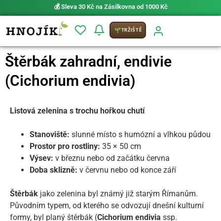
💰 Sleva 30 Kč na Zásilkovna od 1000 Kč
TRŽIŠTĚ
Štěrbák zahradní, endivie
(Cichorium endivia)
Listová zelenina s trochu hořkou chutí
Stanoviště:
slunné místo s humózní a vlhkou půdou
Prostor pro rostliny:
35 × 50 cm
Výsev:
v březnu nebo od začátku června
Doba sklizně:
v červnu nebo od konce září
Štěrbák
jako zelenina byl známý již starým Římanům.
Původním typem, od kterého se odvozují dnešní kulturní
formy, byl planý štěrbák (
Cichorium endivia
ssp.