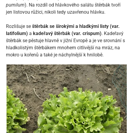
pumilum
). Na rozdíl od hlávkového salátu štěrbák tvoří
jen listovou růžici, nikoli tedy uzavřenou hlávku.
Rozlišuje se
štěrbák se širokými a hladkými listy (var.
latifolium)
a
kadeřavý štěrbák (var. crispum)
. Kadeřavý
štěrbák se pěstuje hlavně v jižní Evropě a je ve srovnání s
hladkolistým štěrbákem mnohem citlivější na mráz, na
mokro u kořenů a také je náchylnější k hnilobě.