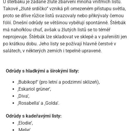
U štěrbáku je žádané žluté zbarvení mnoha vnitřních listů.
Takové „žluté srdíčko“ vzniká při omezeném přístupu světla,
proto se dříve růžice listů svazovaly nebo přikrývaly černou
fólií. Dnešní odrůdy se většinou vybělují spontánně. Štěrbák
má nahořklou chuť, avšak u žlutých listů se to téměř
neprojevuje. Štěrbák lze skladovat ve sklepě a v pařeništi jen
po krátkou dobu. Jeho listy se požívají hlavně čerstvé v
salátech, v některých zemích i tepelně upravené.
Odrůdy s hladkými a širokými listy:
‚Bubikopf‘ (pro letní a podzimní sklizeň),
‚Eskariol grüner‘,
‚Diva‘,
‚Rosabella‘ a ‚Golda‘.
Odrůdy s kadeřavými listy:
‚Elodie‘,
‚Melie‘,