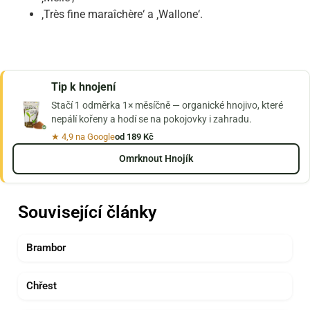
‚Très fine maraîchère‘ a ‚Wallone‘.
Tip k hnojení
Stačí 1 odměrka 1× měsíčně — organické hnojivo, které
nepálí kořeny a hodí se na pokojovky i zahradu.
★ 4,9 na Google
od 189 Kč
Omrknout Hnojík
Související články
Brambor
Chřest