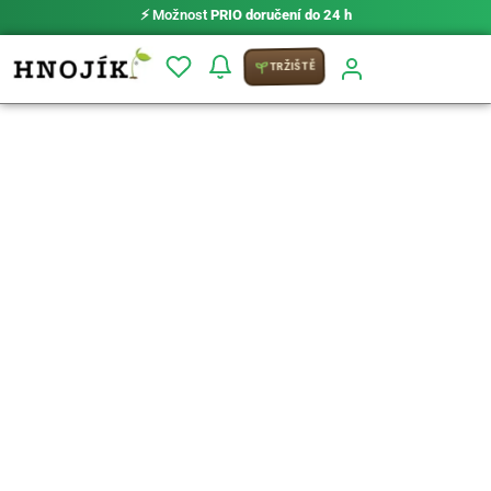
⚡ Možnost
PRIO doručení do 24 h
TRŽIŠTĚ