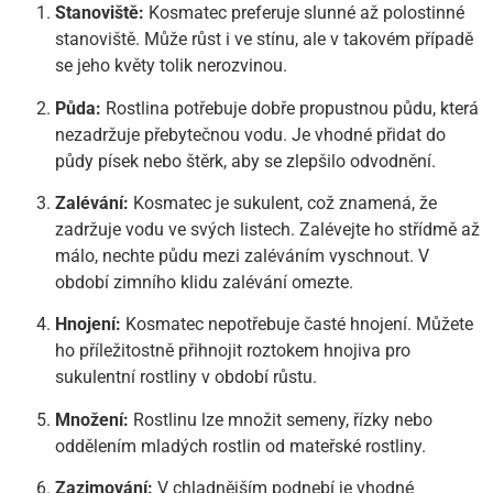
Stanoviště:
Kosmatec preferuje slunné až polostinné
stanoviště. Může růst i ve stínu, ale v takovém případě
se jeho květy tolik nerozvinou.
Půda:
Rostlina potřebuje dobře propustnou půdu, která
nezadržuje přebytečnou vodu. Je vhodné přidat do
půdy písek nebo štěrk, aby se zlepšilo odvodnění.
Zalévání:
Kosmatec je sukulent, což znamená, že
zadržuje vodu ve svých listech. Zalévejte ho střídmě až
málo, nechte půdu mezi zaléváním vyschnout. V
období zimního klidu zalévání omezte.
Hnojení:
Kosmatec nepotřebuje časté hnojení. Můžete
ho příležitostně přihnojit roztokem hnojiva pro
sukulentní rostliny v období růstu.
Množení:
Rostlinu lze množit semeny, řízky nebo
oddělením mladých rostlin od mateřské rostliny.
Zazimování:
V chladnějším podnebí je vhodné