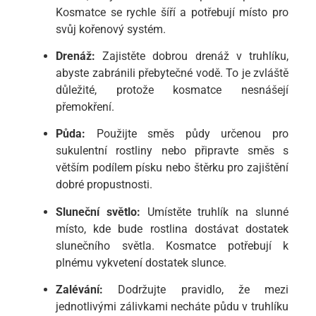
Kosmatce se rychle šíří a potřebují místo pro
svůj kořenový systém.
Drenáž:
Zajistěte dobrou drenáž v truhlíku,
abyste zabránili přebytečné vodě. To je zvláště
důležité, protože kosmatce nesnášejí
přemokření.
Půda:
Použijte směs půdy určenou pro
sukulentní rostliny nebo připravte směs s
větším podílem písku nebo štěrku pro zajištění
dobré propustnosti.
Sluneční světlo:
Umístěte truhlík na slunné
místo, kde bude rostlina dostávat dostatek
slunečního světla. Kosmatce potřebují k
plnému vykvetení dostatek slunce.
Zalévání:
Dodržujte pravidlo, že mezi
jednotlivými zálivkami necháte půdu v truhlíku