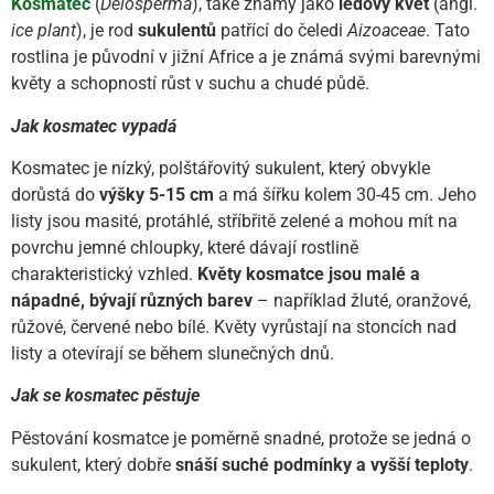
Kosmatec
(
Delosperma
), také známý jako
ledový květ
(angl.
ice plant
), je rod
sukulentů
patřící do čeledi
Aizoaceae
. Tato
rostlina je původní v jižní Africe a je známá svými barevnými
květy a schopností růst v suchu a chudé půdě.
Jak kosmatec vypadá
Kosmatec je nízký, polštářovitý sukulent, který obvykle
dorůstá do
výšky 5-15 cm
a má šířku kolem 30-45 cm. Jeho
listy jsou masité, protáhlé, stříbřitě zelené a mohou mít na
povrchu jemné chloupky, které dávají rostlině
charakteristický vzhled.
Květy kosmatce jsou malé a
nápadné, bývají různých barev
– například žluté, oranžové,
růžové, červené nebo bílé. Květy vyrůstají na stoncích nad
listy a otevírají se během slunečných dnů.
Jak se kosmatec pěstuje
Pěstování kosmatce je poměrně snadné, protože se jedná o
sukulent, který dobře
snáší suché podmínky a vyšší teploty
.