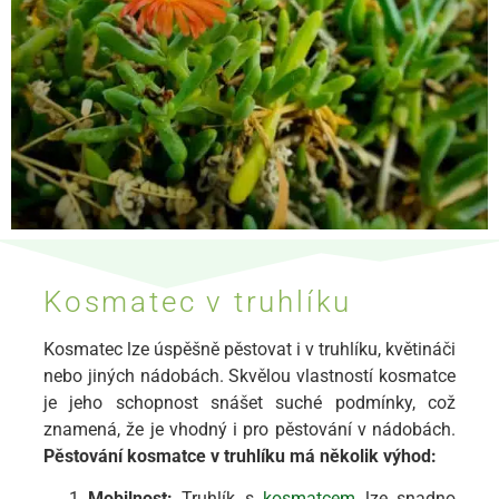
Kosmatec v truhlíku
Kosmatec lze úspěšně pěstovat i v truhlíku, květináči
nebo jiných nádobách. Skvělou vlastností kosmatce
je jeho schopnost snášet suché podmínky, což
znamená, že je vhodný i pro pěstování v nádobách.
Pěstování kosmatce v truhlíku má několik výhod:
Mobilnost:
Truhlík s
kosmatcem
lze snadno