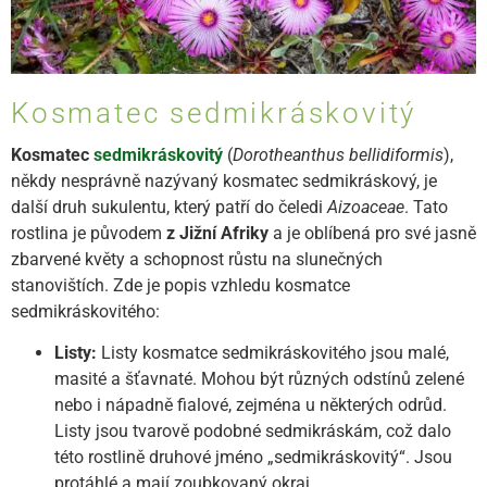
Kosmatec sedmikráskovitý
Kosmatec
sedmikráskovitý
(
Dorotheanthus bellidiformis
),
někdy nesprávně nazývaný kosmatec sedmikráskový, je
další druh sukulentu, který patří do čeledi
Aizoaceae
. Tato
rostlina je původem
z Jižní Afriky
a je oblíbená pro své jasně
zbarvené květy a schopnost růstu na slunečných
stanovištích. Zde je popis vzhledu kosmatce
sedmikráskovitého:
Listy:
Listy kosmatce sedmikráskovitého jsou malé,
masité a šťavnaté. Mohou být různých odstínů zelené
nebo i nápadně fialové, zejména u některých odrůd.
Listy jsou tvarově podobné sedmikráskám, což dalo
této rostlině druhové jméno „sedmikráskovitý“. Jsou
protáhlé a mají zoubkovaný okraj.