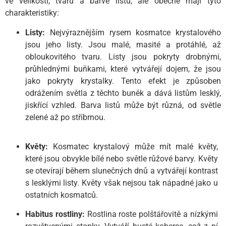
ve velikosti, tvaru a barvě listů, ale obecně mají tyto
charakteristiky:
Listy:
Nejvýraznějším rysem kosmatce krystalového
jsou jeho listy. Jsou malé, masité a protáhlé, až
obloukovitého tvaru. Listy jsou pokryty drobnými,
průhlednými buňkami, které vytvářejí dojem, že jsou
jako pokryty krystalky. Tento efekt je způsoben
odrážením světla z těchto buněk a dává listům lesklý,
jiskřící vzhled. Barva listů může být různá, od světle
zelené až po stříbrnou.
Květy:
Kosmatec krystalový může mít malé květy,
které jsou obvykle bílé nebo světle růžové barvy. Květy
se otevírají během slunečných dnů a vytvářejí kontrast
s lesklými listy. Květy však nejsou tak nápadné jako u
ostatních kosmatců.
Habitus rostliny:
Rostlina roste polštářovitě a nízkými