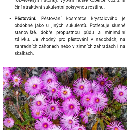
rozvětvenými stonky. Vytváří husté koberce, což z ní
činí atraktivní sukulentní pokryvnou rostlinu.
Pěstování:
Pěstování kosmatce krystalového je
obdobné jako u jiných sukulentů. Potřebuje slunné
stanoviště, dobře propustnou půdu a minimální
zálivku. Je vhodný pro pěstování v nádobách, na
zahradních záhonech nebo v zimních zahradách i na
skalkách.