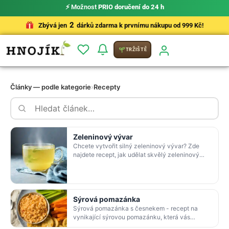
⚡ Možnost
PRIO doručení do 24 h
2
Zbývá jen
dárků zdarma k prvnímu nákupu od 999 Kč!
TRŽIŠTĚ
Články — podle kategorie
›
Recepty
Zeleninový vývar
Chcete vytvořit silný zeleninový vývar? Zde
najdete recept, jak udělat skvělý zeleninový
vývar s nudlemi. Dále vše pro pěstování plodin
použ…
Sýrová pomazánka
Sýrová pomazánka s česnekem - recept na
vynikající sýrovou pomazánku, která vás
nadchne svou chutí.