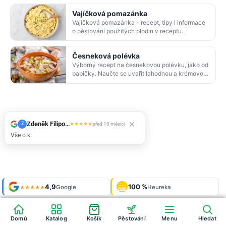
Vajíčková pomazánka
Vajíčková pomazánka - recept, tipy i informace
o pěstování použitých plodin v receptu.
Česneková polévka
Výborný recept na česnekovou polévku, jako od
babičky. Naučte se uvařit lahodnou a krémovou
česnekovou polévku s bramborem. Dále
pěstování p…
×
Zdeněk Filipovský
★
★
★
★
★
Z
před 10 měsíci
Vše o.k.
Shop roku
4,9
100 %
Galerie
'24 + '25
Google
Heureka
925 fotek
★★★★★
OVĚŘENO
ZÁKAZNÍKY
Heureka
Domů
Katalog
Košík
Pěstování
Menu
Hledat