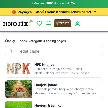
⚡ Možnost
PRIO doručení do 24 h
1
Zbývá jen
dárků zdarma k prvnímu nákupu od 999 Kč!
TRŽIŠTĚ
Články — podle kategorie
›
Landing pages
NPK hnojivo
Přírodní NPK hnojivo na VŠE Obsah
článkuZákladní vlastnosti hnojiv - obsah
NPKNPK a další látky v přírodním hnojivu
HnojíkVýhody HnojíkuPouž…
Hnojení jahod
Dokonalé přírodní hnojivo na jahodyale také
vhodné pro všechny rostliny, ať už venku nebo
doma. Obsah článkuJahodníky po jedné zálivce
z Hno…
Hnojení trávníku