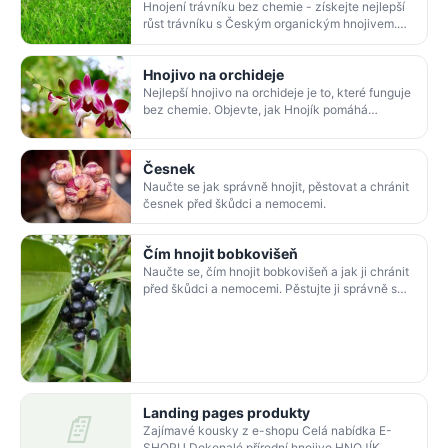
Hnojení trávníku bez chemie - získejte nejlepší
růst trávníku s Českým organickým hnojivem.
Naučte se správné časování hnojení a vytvořte
si…
Hnojivo na orchideje
Nejlepší hnojivo na orchideje je to, které funguje
bez chemie. Objevte, jak Hnojík pomáhá
orchidejím prospívat a bohatě kvést.
Česnek
Naučte se jak správně hnojit, pěstovat a chránit
česnek před škůdci a nemocemi.
Čím hnojit bobkovišeň
Naučte se, čím hnojit bobkovišeň a jak ji chránit
před škůdci a nemocemi. Pěstujte ji správně s
našimi tipy.
Landing pages produkty
📄
Zajímavé kousky z e-shopu Celá nabídka E-
SHOPU Dokonalé přírodní hnojivo HNOJÍK …