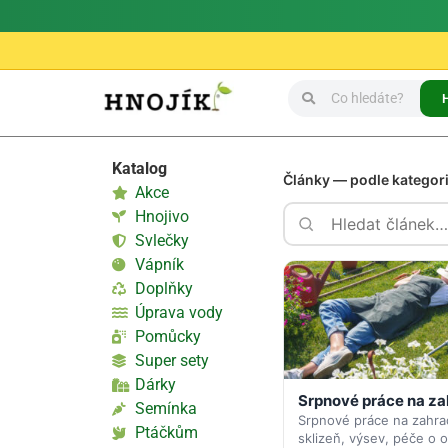
Katalog
Články — podle kategor
Akce
Hnojivo
Svlečky
Vápník
Doplňky
Úprava vody
Pomůcky
Super sety
Dárky
Srpnové práce na z
Semínka
Srpnové práce na zahra
Ptáčkům
sklizeň, výsev, péče o 