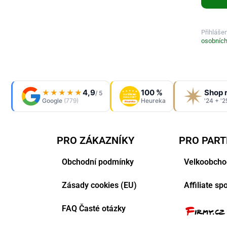
Přihláše
osobních
4,9
100 %
Shop 
★★★★★
/ 5
OVĚŘENO
ZÁKAZNÍKY
Google
(779)
Heureka
'24 + '2
Heureka
PRO ZÁKAZNÍKY
PRO PAR
Obchodní podmínky
Velkoobcho
Zásady cookies (EU)
Affiliate s
FAQ Časté otázky