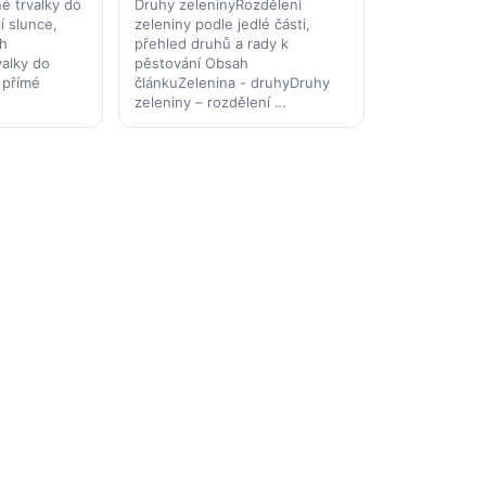
é trvalky do
Druhy zeleninyRozdělení
í slunce,
zeleniny podle jedlé části,
h
přehled druhů a rady k
valky do
pěstování Obsah
 přímé
článkuZelenina - druhyDruhy
zeleniny – rozdělení …