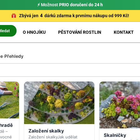
⚡ Možnost
PRIO doručení do 24 h
4
Zbývá jen
dárků zdarma k prvnímu nákupu od 999 Kč!
Hledat
O HNOJÍKU
PĚSTOVÁNÍ ROSTLIN
KONTAKT
ie
›
Přehledy
ahradě
Založení skalky
dě –
Skalničky
Založení skalkyJak udělat
ovocné