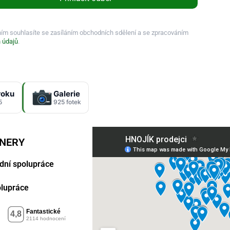
ním souhlasíte se zasíláním obchodních sdělení a se zpracováním
 údajů
.
roku
Galerie
5
925 fotek
TNERY
dní spolupráce
polupráce