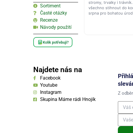
stromy, trvalky i trávník
Sortiment
všechno stihnout do k
Časté otázky
srpna pro bohatou úrod
Recenze
Návody použití
Kolik potřebuji?
Najdete nás na
Přihl
Facebook
slevá
Youtube
Instagram
Z odběr
Skupina Máme rádi Hnojík