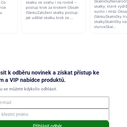
SkalničkyNenáročn
skalku ve svahu i na rovině –
. Co
skalky, které vydrž
postup krok za krokem Obsah
once
sucho i mráz Obsa
článkuZaložení skalky postup:
u.
článkuSkalničky tr
jak udělat skalku krok za …
skalkySkalničky na
slunceSkal…
ásit k odběru novinek a získat přístup ke
m a VIP nabídce produktů.
u se můžete kdykoliv odhlásit.
Přihlásit odběr