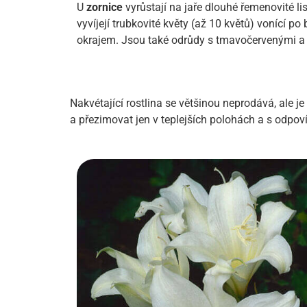
U
zornice
vyrůstají na jaře dlouhé řemenovité lis
vyvíjejí trubkovité květy (až 10 květů) vonící p
okrajem. Jsou také odrůdy s tmavočervenými a s
Nakvétající rostlina se většinou neprodává, ale 
a přezimovat jen v teplejších polohách a s odpoví