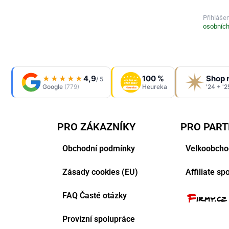
Přihláše
osobních
4,9
100 %
Shop 
★★★★★
/ 5
OVĚŘENO
ZÁKAZNÍKY
Google
(779)
Heureka
'24 + '2
Heureka
PRO ZÁKAZNÍKY
PRO PAR
Obchodní podmínky
Velkoobcho
Zásady cookies (EU)
Affiliate s
FAQ Časté otázky
Provizní spolupráce