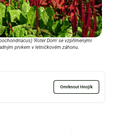
pochondriacus) 'Roter Dom' se vzpřímenými
padným prvkem v letničkovém záhonu.
Omrknout Hnojík