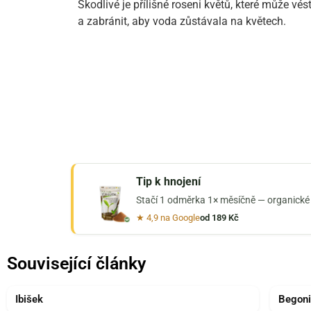
Škodlivé je přílišné roseni květů, které může vést 
a zabránit, aby voda zůstávala na květech.
Tip k hnojení
Stačí 1 odměrka 1× měsíčně — organické h
★ 4,9 na Google
od 189 Kč
Související články
Ibišek
Begoni