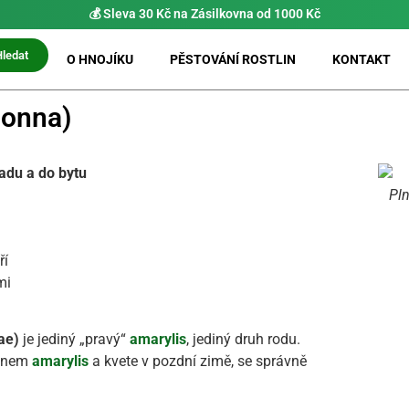
⚡ Možnost
PRIO doručení do 24 h
Hledat
O HNOJÍKU
PĚSTOVÁNÍ ROSTLIN
KONTAKT
donna)
radu a do bytu
Pln
ří
mi
ae)
je jediný „pravý“
amarylis
, jediný druh rodu.
ménem
amarylis
a kvete v pozdní zimě, se správně