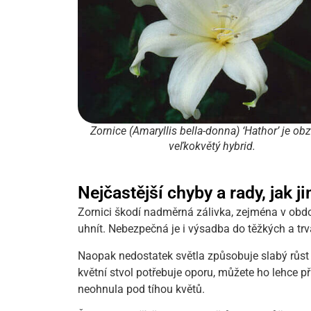
Zornice (Amaryllis bella-donna) ‘Hathor’ je obz
veľkokvětý hybrid.
Nejčastější chyby a rady, jak ji
Zornici škodí nadměrná zálivka, zejména v obdo
uhnít. Nebezpečná je i výsadba do těžkých a trv
Naopak nedostatek světla způsobuje slabý růst
květní stvol potřebuje oporu, můžete ho lehce při
neohnula pod tíhou květů.