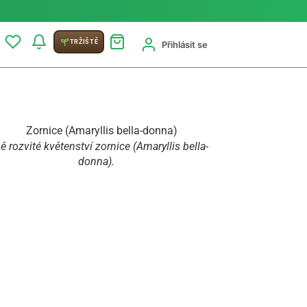
TRŽIŠTĚ
Přihlásit se
ě rozvité květenství zornice (Amaryllis bella-
donna).