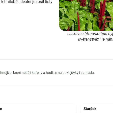
k hnilobě. Ideální je rosit listy
Laskavec (Amaranthus hy
květenstvími je ná
nojivo, které nepálí kořeny a hodí se na pokojovky i zahradu.
e
Starček