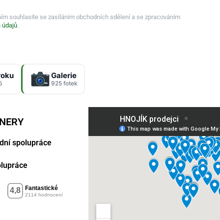
ním souhlasíte se zasíláním obchodních sdělení a se zpracováním
 údajů
.
roku
Galerie
5
925 fotek
TNERY
dní spolupráce
polupráce