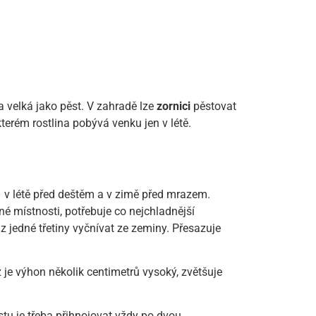
 a velká jako pěst. V zahradě lze
zornici
pěstovat
terém rostlina pobývá venku jen v létě.
 v létě před deštěm a v zimě před mrazem.
né místnosti, potřebuje co nejchladnější
 jedné třetiny vyčnívat ze zeminy. Přesazuje
 je výhon několik centimetrů vysoký, zvětšuje
stu je třeba přihnojovat vždy po dvou