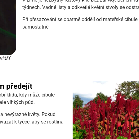
týdnech. Vadné listy a odkvetlé květní stvoly se odstra
Při přesazování se opatrně oddělí od mateřské cibul
samostatně.
vlášť
m předejít
bí klidu, kdy může cibule
ale vlhkých půd.
 a nevýrazné květy. Pokud
vázat k tyčce, aby se rostlina