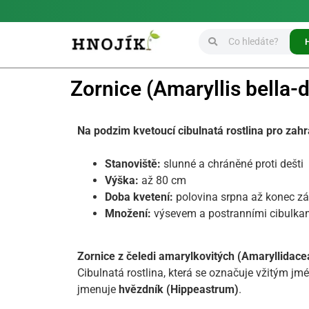
Zornice (Amaryllis bella-
Na podzim kvetoucí cibulnatá rostlina pro zah
Stanoviště:
slunné a chráněné proti dešti
Výška:
až 80 cm
Doba kvetení:
polovina srpna až konec zá
Množení:
výsevem a postranními cibulka
Zornice z čeledi amarylkovitých (Amaryllidace
Cibulnatá rostlina, která se označuje vžitým j
jmenuje
hvězdník (Hippeastrum)
.