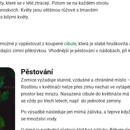
ty, které se v létě ztrácejí. Potom se na každém stvolu
o broskvích. Květy jsou většinou růžové s tmavším
 bílými květy.
je možné ji vypěstovat z koupené
cibule
, která je slabě hruškovitá
dající zimní přikrývkou. Vhodnější je pěstování v nádobách, při k
Pěstování
Zornice vyžaduje slunné, vzdušné a chráněné místo –
Rostlinu v květináči nelze přes zimu nechat ve vytápě
prostor bez mrazu. Nasazená cibule do květináče má z
se vždy po třech letech, např. do jednotné zeminy.
Po výsadbě následuje jen mírná zálivka, a teprve když
se množství vody.
V zimě je nezbytný růstový klid bez zálivky. Během rů