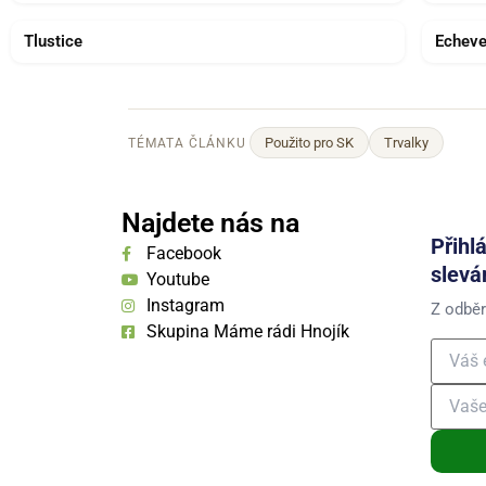
Tlustice
Echeve
Použito pro SK
Trvalky
TÉMATA ČLÁNKU
Najdete nás na
Přihl
Facebook
slevá
Youtube
Instagram
Z odběr
Skupina Máme rádi Hnojík