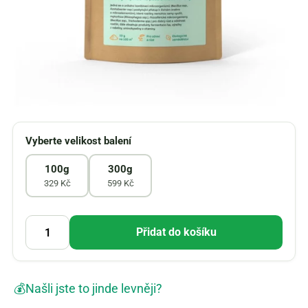
Vyberte velikost balení
100g
300g
329 Kč
599 Kč
Přidat do košíku
💰
Našli jste to jinde levněji?