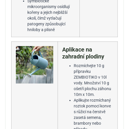
Symbiotické
mikroorganismy osídlují
kořeny a jejich nejbližší
okolí, čímž vytlačují
patogeny způsobující
hniloby
a plísně
Aplikace na
zahradní plodiny
Rozmíchejte 10 g
přípravku
ZEMBIOTIKO v 10l
vody. Množství 10 g
ošetří plochu záhonu
10m x 10m.
Aplikujte rozmíchaný
roztok pomocí konve
s růžicí na čerstvě
zasetá semena,
brambory nebo