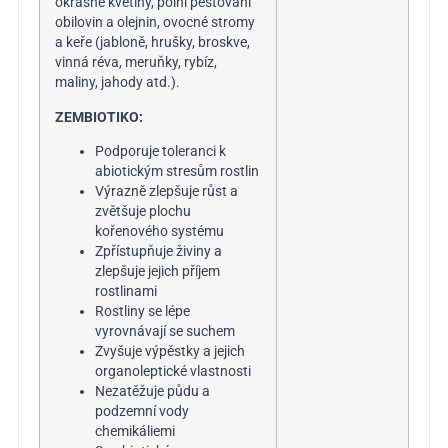
okrasné květiny, polní pěstování
obilovin a olejnin, ovocné
stromy
a keře (jabloně, hrušky, broskve,
vinná réva, meruňky, rybíz,
maliny, jahody atd.).
ZEMBIOTIKO:
Podporuje toleranci k
abiotickým stresům rostlin
Výrazně zlepšuje růst a
zvětšuje plochu
kořenového systému
Zpřístupňuje živiny a
zlepšuje jejich příjem
rostlinami
Rostliny se lépe
vyrovnávají se suchem
Zvyšuje výpěstky a jejich
organoleptické vlastnosti
Nezatěžuje půdu a
podzemní vody
chemikáliemi