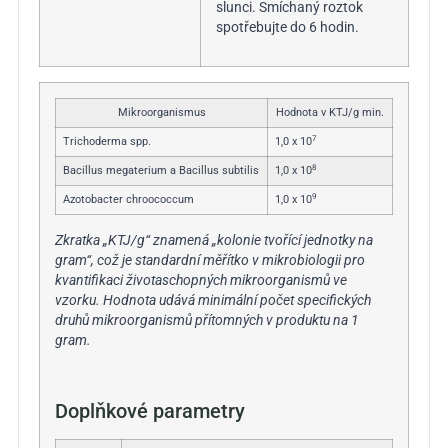
slunci. Smíchaný roztok
spotřebujte do 6 hodin.
Mikroorganismus
Hodnota v KTJ/g min.
7
Trichoderma spp.
1,0 x 10
8
Bacillus megaterium a Bacillus subtilis
1,0 x 10
9
Azotobacter chroococcum
1,0 x 10
Zkratka „KTJ/g“ znamená „kolonie tvořící jednotky na
gram“, což je standardní měřítko v mikrobiologii pro
kvantifikaci životaschopných mikroorganismů ve
vzorku. Hodnota udává minimální počet specifických
druhů mikroorganismů přítomných v produktu na 1
gram.
Doplňkové parametry