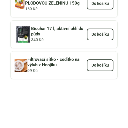
PLODOVOU ZELENINU 150g
Do košíku
169
Kč
Biochar 17 l, aktivní uhlí do
půdy
Do košíku
340
Kč
Filtrovací sítko - cedítko na
výluh z Hnojíku.
Do košíku
99
Kč