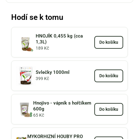
Hodí se k tomu
HNOJÍK 0,455 kg (cca
1,3L)
Do košíku
189
Kč
Svlečky 1000ml
Do košíku
399
Kč
Hnojivo - vápník s hořčíkem
600g
Do košíku
65
Kč
MYKORHIZNÍ HOUBY PRO