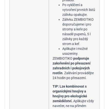
přísadu.
Po vyklíčení a
vytvoření prvních listů
zálivku opakujte.
Zálivku ZEMBIOTIKO
doporučujeme i pro
stromy a keře po
násadě pupenů, 5 l
zálivky pro každý
strom a keř.
Aplikujte i možné
usazeniny.
ZEMBIOTIKO
podporuje
zakořenění
po přesazení
zahradních i pokojových
rostlin
. Zalévání provádějte
24 hodin po přesazení.
TIP:
Lze kombinovat s
organickými hnojivy a
hnojivy pro ekologické
zemědělství.
Aplikujte vždy
navečer, ne na přímém