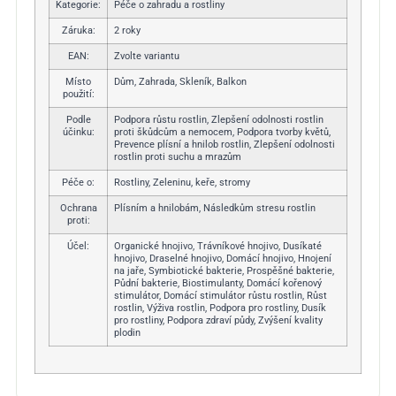
Kategorie
:
Péče o zahradu a rostliny
Záruka
:
2 roky
EAN
:
Zvolte variantu
Místo
Dům, Zahrada, Skleník, Balkon
použití
:
Podle
Podpora růstu rostlin, Zlepšení odolnosti rostlin
účinku
:
proti škůdcům a nemocem, Podpora tvorby květů,
Prevence plísní a hnilob rostlin, Zlepšení odolnosti
rostlin proti suchu a mrazům
Péče o
:
Rostliny, Zeleninu, keře, stromy
Ochrana
Plísním a hnilobám, Následkům stresu rostlin
proti
:
Účel
:
Organické hnojivo, Trávníkové hnojivo, Dusíkaté
hnojivo, Draselné hnojivo, Domácí hnojivo, Hnojení
na jaře, Symbiotické bakterie, Prospěšné bakterie,
Půdní bakterie, Biostimulanty, Domácí kořenový
stimulátor, Domácí stimulátor růstu rostlin, Růst
rostlin, Výživa rostlin, Podpora pro rostliny, Dusík
pro rostliny, Podpora zdraví půdy, Zvýšení kvality
plodin