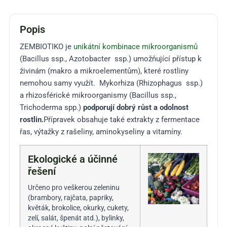
Popis
ZEMBIOTIKO je
unikátní kombinace mikroorganismů
(Bacillus ssp., Azotobacter ssp.) umožňující přístup k
živinám (makro a mikroelementům), které
rostliny
nemohou samy využít. Mykorhiza (Rhizophagus ssp.)
a rhizosférické mikroorganismy (Bacillus ssp.,
Trichoderma spp.)
podporují dobrý růst a odolnost
rostlin.
Přípravek obsahuje také extrakty z fermentace
řas, výtažky z rašeliny, aminokyseliny a vitamíny.
Ekologické a účinné
řešení
Určeno pro veškerou
zeleninu
(brambory, rajčata, papriky,
květák, brokolice, okurky, cukety,
zelí, salát, špenát atd.), bylinky,