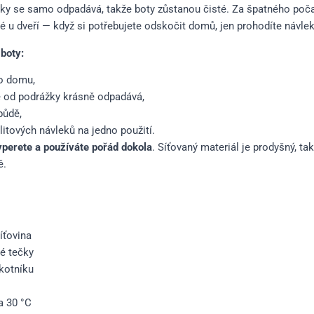
žky se samo odpadává, takže boty zůstanou čisté. Za špatného poč
é u dveří — když si potřebujete odskočit domů, jen prohodíte návle
boty:
do domu,
 od podrážky krásně odpadává,
půdě,
litových návleků na jedno použití.
yperete a používáte pořád dokola
. Síťovaný materiál je prodyšný, ta
ě.
íťovina
é tečky
kotníku
a 30 °C