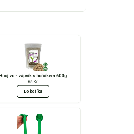
Hnojivo - vápník s hořčíkem 600g
65
Kč
Do košíku