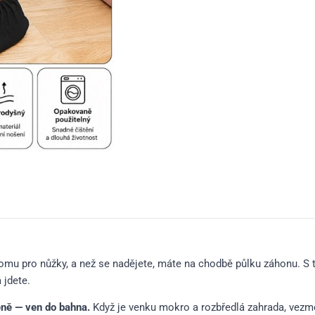
omu pro nůžky, a než se nadějete, máte na chodbě půlku záhonu. S t
 jdete.
eně — ven do bahna.
Když je venku mokro a rozbředlá zahrada, vezmě