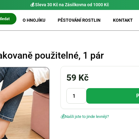
⚡ Možnost
PRIO doručení do 24 h
Hledat
O HNOJÍKU
PĚSTOVÁNÍ ROSTLIN
KONTAKT
akovaně použitelné, 1 pár
59
Kč
P
💰
Našli jste to jinde levněji?