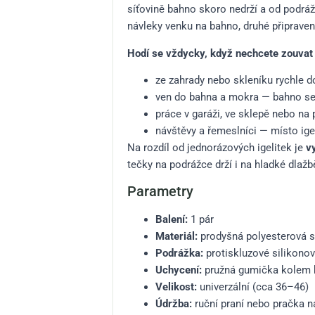
síťovině bahno skoro nedrží a od podrá
návleky venku na bahno, druhé připraven
Hodí se vždycky, když nechcete zouvat 
ze zahrady nebo skleníku rychle 
ven do bahna a mokra — bahno se
práce v garáži, ve sklepě nebo na 
návštěvy a řemeslníci — místo ige
Na rozdíl od jednorázových igelitek je
v
tečky na podrážce drží i na hladké dlažb
Parametry
Balení:
1 pár
Materiál:
prodyšná polyesterová s
Podrážka:
protiskluzové silikonov
Uchycení:
pružná gumička kolem 
Velikost:
univerzální (cca 36–46)
Údržba:
ruční praní nebo pračka n