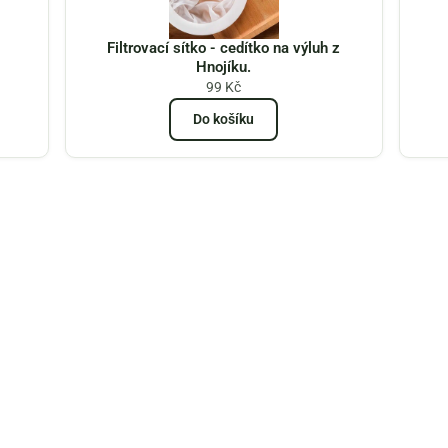
Filtrovací sítko - cedítko na výluh z
Hnojíku.
99
Kč
Do košíku