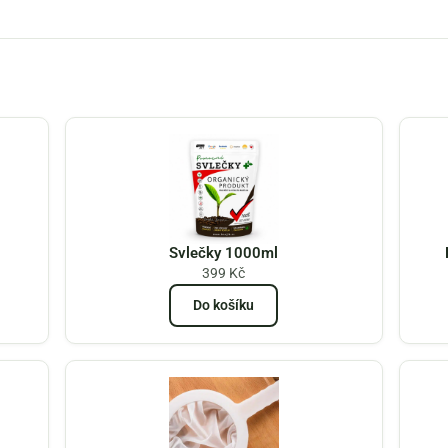
Svlečky 1000ml
399
Kč
Do košíku