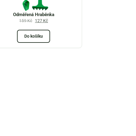
Odměřená Hraběnka
159
Kč
127
Kč
Do košíku