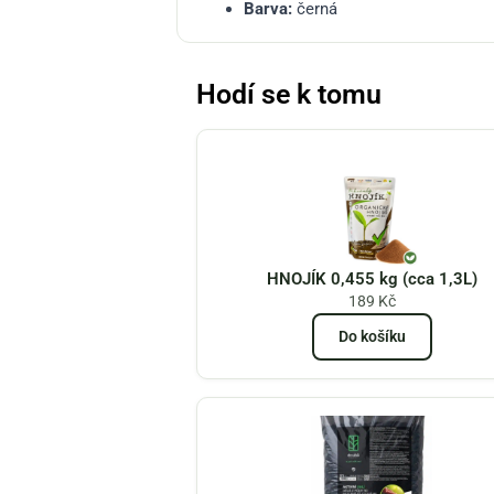
Barva:
černá
Hodí se k tomu
HNOJÍK 0,455 kg (cca 1,3L)
189
Kč
Do košíku