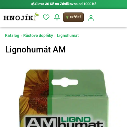
💰 Sleva 30 Kč na Zásilkovna od 1000 Kč
TRŽIŠTĚ
Katalog
›
Růstové doplňky
›
Lignohumát
Lignohumát AM