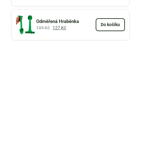
Odměřená Hraběnka
Do košíku
159
Kč
127
Kč