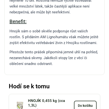
nejméně 10 dní. Rostlina nemůže rychle vstřebávat
velké množství látek, takže častější aplikace není
nebezpečná, ale může být neefektivní.
Benefit:
Hnojík sám o sobě skvěle podporuje růst vašich
rostlin. S přidáním AM Lignohumátu však můžete ještě
zvýšit efektivitu vstřebávání živin z Hnojíku rostlinami.
Přestože tento prášek připomíná jemné uhlí na pohled,
nezanechává skvrny. Jakékoli stopy lze z věcí či
oblečení snadno odstranit.
Hodí se k tomu
HNOJÍK 0,455 kg (cca
1,3L)
Do košíku