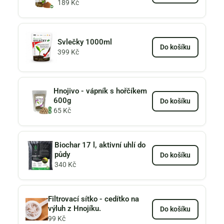
189
Kč
Svlečky 1000ml
Do košíku
399
Kč
Hnojivo - vápník s hořčíkem
600g
Do košíku
65
Kč
Biochar 17 l, aktivní uhlí do
půdy
Do košíku
340
Kč
Filtrovací sítko - cedítko na
výluh z Hnojíku.
Do košíku
99
Kč