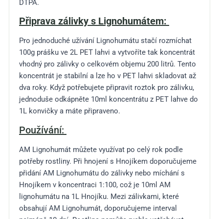
DTPA.
Připrava zálivky s Lignohumátem:
Pro jednoduché užívání Lignohumátu stačí rozmíchat
100g prášku ve 2L PET lahvi a vytvoříte tak koncentrát
vhodný pro zálivky o celkovém objemu 200 litrů. Tento
koncentrát je stabilní a lze ho v PET lahvi skladovat až
dva roky. Když potřebujete připravit roztok pro zálivku,
jednoduše odkápněte 10ml koncentrátu z PET lahve do
1L konvičky a máte připraveno.
Používání:
AM Lignohumát můžete využívat po celý rok podle
potřeby rostliny. Při hnojení s Hnojíkem doporučujeme
přidání AM Lignohumátu do zálivky nebo míchání s
Hnojíkem v koncentraci 1:100, což je 10ml AM
lignohumátu na 1L Hnojíku. Mezi zálivkami, které
obsahují AM Lignohumát, doporučujeme interval