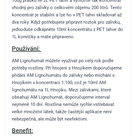
100g prášku ve 2L PET lahvi a vytvoříte tak koncentrát
vhodný pro zálivky o celkovém objemu 200 litrů. Tento
koncentrát je stabilní a lze ho v PET lahvi skladovat až
dva roky. Když potřebujete připravit roztok pro zálivku,
jednoduše odkápněte 10ml koncentrátu z PET lahve do
1L konvičky a máte připraveno.
Používání:
AM Lignohumát můžete využívat po celý rok podle
potřeby rostliny. Při hnojení s Hnojíkem doporučujeme
přidání AM Lignohumátu do zálivky nebo míchání s
Hnojíkem v koncentraci 1:100, což je 10ml AM
lignohumátu na 1L Hnojíku. Mezi zálivkami, které
obsahují AM Lignohumát, doporučujeme interval
nejméně 10 dní. Rostlina nemůže rychle vstřebávat
velké množství látek, takže častější aplikace není
nebezpečná, ale může být neefektivní.
Benefit: