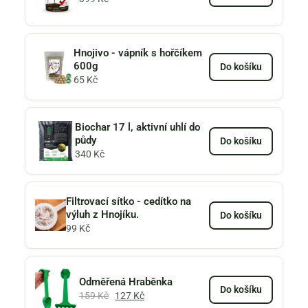
Hnojivo - vápník s hořčíkem
600g
Do košíku
65
Kč
Biochar 17 l, aktivní uhlí do
půdy
Do košíku
340
Kč
Filtrovací sítko - cedítko na
výluh z Hnojíku.
Do košíku
99
Kč
Odměřená Hraběnka
Do košíku
159
Kč
127
Kč