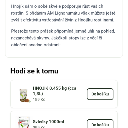
Hnojík sám o sobě skvěle podporuje růst vašich
rostlin. S přidáním AM Lignohumátu však můžete ještě
zvýšit efektivitu vstřebávání živin z Hnojíku rostlinami.
Přestože tento prášek připomíná jemné uhlí na pohled,
nezanechává skvrny. Jakékoli stopy lze z věcí či
oblečení snadno odstranit.
Hodí se k tomu
HNOJÍK 0,455 kg (cca
1,3L)
Do košíku
189
Kč
Svlečky 1000ml
Do košíku
399
Kč