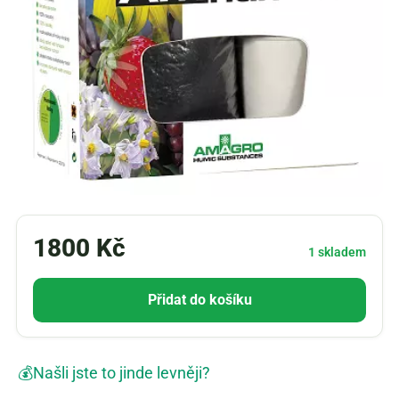
1800
Kč
1 skladem
Přidat do košíku
💰
Našli jste to jinde levněji?