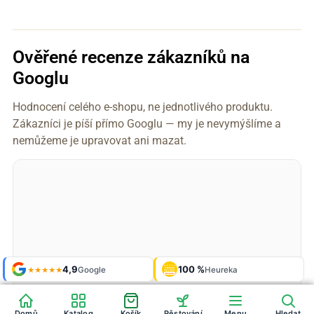
Ověřené recenze zákazníků na
Googlu
Hodnocení celého e-shopu, ne jednotlivého produktu.
Zákazníci je píší přímo Googlu — my je nevymýšlíme a
nemůžeme je upravovat ani mazat.
Shop roku
4,9
100 %
Galerie
'24 + '25
Google
Heureka
925 fotek
★★★★★
OVĚŘENO
ZÁKAZNÍKY
Heureka
Domů
Katalog
Košík
Pěstování
Menu
Hledat