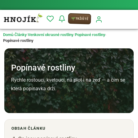
⚡ Možnost
PRIO doručení do 24 h
TRŽIŠTĚ
Domů
›
Články
›
Venkovní okrasné rostliny
/
Popínavé rostliny
›
Popínavé rostliny
Popínavé rostliny
Rychle rostoucí, kvetoucí, na plot i na zeď — a čím se
která popínavka drží.
OBSAH ČLÁNKU