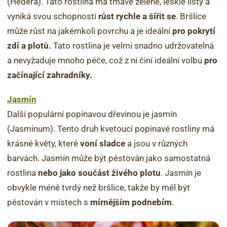
(Hedera). Tato rostlina má tmavě zelené, lesklé listy a
vyniká svou schopností
růst rychle a šířit se
. Bršlice
může růst na jakémkoli povrchu a je ideální
pro pokrytí
zdí a plotů.
Tato rostlina je velmi snadno udržovatelná
a nevyžaduje mnoho péče, což z ní činí ideální volbu
pro
začínající zahradníky.
Jasmín
Další populární popínavou dřevinou je jasmín
(Jasminum). Tento druh kvetoucí popínavé rostliny má
krásné květy, které
voní sladce
a jsou v různých
barvách. Jasmín může být pěstován jako samostatná
rostlina
nebo jako součást živého plotu
. Jasmín je
obvykle méně tvrdý než bršlice, takže by měl být
pěstován v místech s
mírnějším podnebím
.