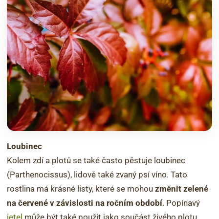
Loubinec
Kolem zdí a plotů se také často pěstuje loubinec
(Parthenocissus), lidově také zvaný psí víno. Tato
rostlina má krásné listy, které se mohou
změnit zelené
na červené v závislosti na ročním období
. Popínavý
jetel
může být také použit jako součást živého plotu