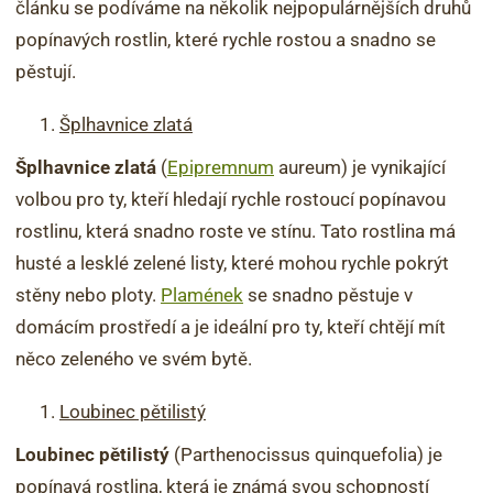
článku se podíváme na několik nejpopulárnějších druhů
popínavých rostlin, které rychle rostou a snadno se
pěstují.
Šplhavnice zlatá
Šplhavnice zlatá
(
Epipremnum
aureum) je vynikající
volbou pro ty, kteří hledají rychle rostoucí popínavou
rostlinu, která snadno roste ve stínu. Tato rostlina má
husté a lesklé zelené listy, které mohou rychle pokrýt
stěny nebo ploty.
Plamének
se snadno pěstuje v
domácím prostředí a je ideální pro ty, kteří chtějí mít
něco zeleného ve svém bytě.
Loubinec pětilistý
Loubinec pětilistý
(Parthenocissus quinquefolia) je
popínavá rostlina, která je známá svou schopností