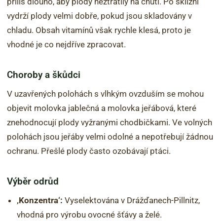
příliš dlouho, aby plody neztratily na chuti. Po sklizni
vydrží plody velmi dobře, pokud jsou skladovány v
chladu. Obsah vitamínů však rychle klesá, proto je
vhodné je co nejdříve zpracovat.
Choroby a škůdci
V uzavřených polohách s vlhkým ovzduším se mohou
objevit molovka jablečná a molovka jeřábová, které
znehodnocují plody vyžranými chodbičkami. Ve volných
polohách jsou jeřáby velmi odolné a nepotřebují žádnou
ochranu. Přešlé plody často ozobávají ptáci.
Výběr odrůd
‚Konzentra‘:
Vyselektována v Drážďanech-Pillnitz,
vhodná pro výrobu ovocné šťávy a želé.