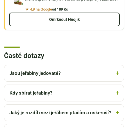
★ 4,9 na Google
od 189 Kč
Omrknout Hnojík
Časté dotazy
Jsou jeřabiny jedovaté?
Kdy sbírat jeřabiny?
Jaký je rozdíl mezi jeřábem ptačím a oskeruší?