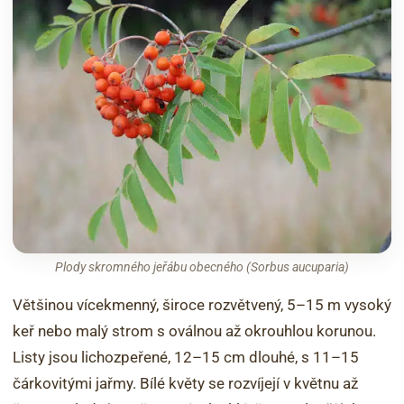
Plody skromného jeřábu obecného (Sorbus aucuparia)
Většinou vícekmenný, široce rozvětvený, 5–15 m vysoký
keř nebo malý strom s oválnou až okrouhlou korunou.
Listy jsou lichozpeřené, 12–15 cm dlouhé, s 11–15
čárkovitými jařmy. Bílé květy se rozvíjejí v květnu až