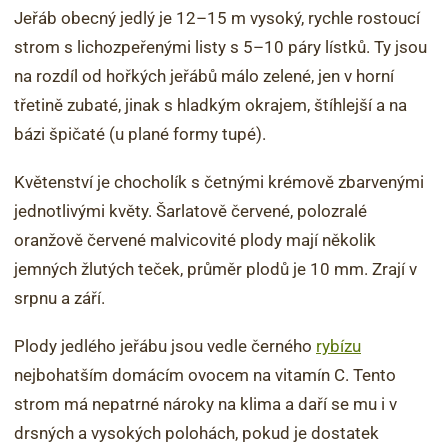
Jeřáb obecný jedlý je 12–15 m vysoký, rychle rostoucí
strom s lichozpeřenými listy s 5–10 páry lístků. Ty jsou
na rozdíl od hořkých jeřábů málo zelené, jen v horní
třetině zubaté, jinak s hladkým okrajem, štíhlejší a na
bázi špičaté (u plané formy tupé).
Květenství je chocholík s četnými krémově zbarvenými
jednotlivými květy. Šarlatově červené, polozralé
oranžově červené malvicovité plody mají několik
jemných žlutých teček, průměr plodů je 10 mm. Zrají v
srpnu a září.
Plody jedlého jeřábu jsou vedle černého
rybízu
nejbohatším domácím ovocem na vitamín C. Tento
strom má nepatrné nároky na klima a daří se mu i v
drsných a vysokých polohách, pokud je dostatek