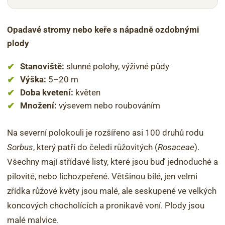
Opadavé stromy nebo keře s nápadně ozdobnými
plody
Stanoviště:
slunné polohy, výživné půdy
Výška:
5–20 m
Doba kvetení:
květen
Množení:
výsevem nebo roubováním
Na severní polokouli je rozšířeno asi 100 druhů rodu
Sorbus
, který patří do čeledi růžovitých (
Rosaceae
).
Všechny mají střídavé listy, které jsou buď jednoduché a
pilovité, nebo lichozpeřené. Většinou bílé, jen velmi
zřídka růžové květy jsou malé, ale seskupené ve velkých
koncových chocholících a pronikavě voní. Plody jsou
malé malvice.