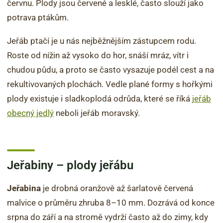
červnu. Plody jsou červené a lesklé, často slouží jako
potrava ptákům.
Jeřáb ptačí je u nás nejběžnějším zástupcem rodu.
Roste od nížin až vysoko do hor, snáší mráz, vítr i
chudou půdu, a proto se často vysazuje podél cest a na
rekultivovaných plochách. Vedle plané formy s hořkými
plody existuje i sladkoplodá odrůda, které se říká
jeřáb
obecný jedlý
neboli jeřáb moravský.
Jeřabiny – plody jeřábu
Jeřabina
je drobná oranžově až šarlatově červená
malvice o průměru zhruba 8–10 mm. Dozrává od konce
srpna do září a na stromě vydrží často až do zimy, kdy