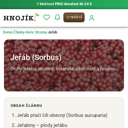
⚡ Možnost
PRIO doručení do 24 h
TRŽIŠTĚ
Domů
›
Články
›
Keře
/
Stromy
›
Jeřáb
Jeřáb (Sorbus)
Druhy jeřábu, jeřabiny, oskeruše, pěstování a hnojení
OBSAH ČLÁNKU
Jeřáb ptačí čili obecný (Sorbus aucuparia)
Jeřabiny – plody jeřábu