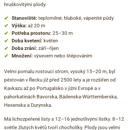
hruškovitými plody.
Stanoviště:
teplomilné; hluboké, vápenité půdy
Výška:
až 20 m
Potřeba prostoru:
25–30 m
Doba kvetení:
květen
Doba zrání:
září–říjen
Množení:
výsevem nebo štěpováním
Velmi pomalu rostoucí strom, vysoký 15–20 m, byl
pěstován v Řecku již před 2500 lety a je rozšířen od
Kavkazu až po Portugalsko v jižní Evropě a v
pahorkatinách Bavorska, Bádenska-Württemberska,
Hesenska a Durynska.
Má lichozpeřené listy s 12–16 jednotlivými lístky. 8–12
světle žlutých květů tvoří chocholíky. Plody jsou velmi