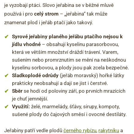
je vyzobají ptáci. Slovo jeřabina se v běžné mluvě
používá i pro
celý strom
– „jeřabina“ tak může
znamenat plod i jeřáb ptačí jako takový.
Syrové jeřabiny planého jeřábu ptačího nejsou k
jídlu vhodné
– obsahují kyselinu parasorbovou,
která ve větším množství dráždí trávení. Varem,
sušením nebo promrznutím se mění na neškodnou
kyselinu sorbovou, a plody jsou pak zcela bezpečné.
Sladkoplodé odrůdy
(jeřáb moravský) hořké látky
prakticky neobsahují a dají se jíst i čerstvé.
Sběr
se hodí od poloviny září, po prvních mrazících
je chuť jemnější.
Využití:
želé, marmelády, šťávy, sirupy, kompoty,
sušené plody do čajových směsí i ovocné destiláty.
Jeřabiny patří vedle plodů
černého rybízu
,
rakytníku
a