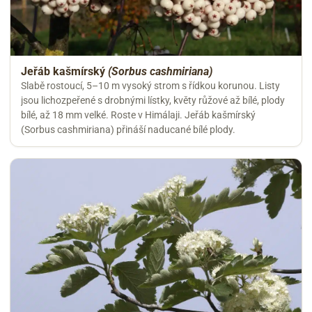
Jeřáb kašmírský
(Sorbus cashmiriana)
Slabě rostoucí, 5–10 m vysoký strom s řídkou korunou. Listy
jsou lichozpeřené s drobnými lístky, květy růžové až bílé, plody
bílé, až 18 mm velké. Roste v Himálaji. Jeřáb kašmírský
(Sorbus cashmiriana) přináší naducané bílé plody.