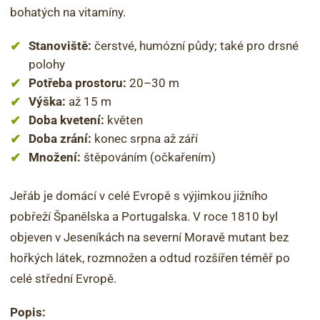
bohatých na vitamíny.
Stanoviště:
čerstvé, humózní půdy; také pro drsné
polohy
Potřeba prostoru:
20–30 m
Výška:
až 15 m
Doba kvetení:
květen
Doba zrání:
konec srpna až září
Množení:
štěpováním (očkařením)
Jeřáb je domácí v celé Evropě s výjimkou jižního
pobřeží Španělska a Portugalska. V roce 1810 byl
objeven v Jeseníkách na severní Moravě mutant bez
hořkých látek, rozmnožen a odtud rozšířen téměř po
celé střední Evropě.
Popis: