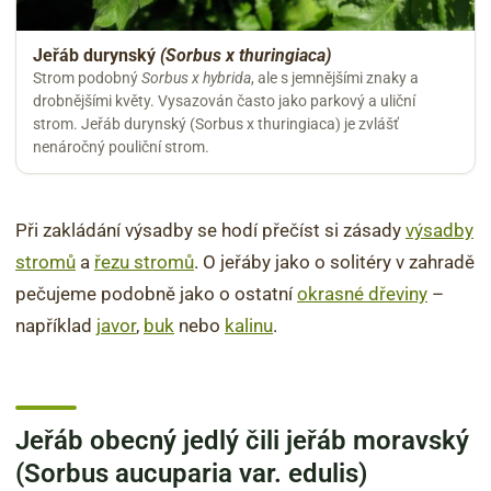
Jeřáb durynský
(Sorbus x thuringiaca)
Strom podobný
Sorbus x hybrida
, ale s jemnějšími znaky a
drobnějšími květy. Vysazován často jako parkový a uliční
strom. Jeřáb durynský (Sorbus x thuringiaca) je zvlášť
nenáročný pouliční strom.
Při zakládání výsadby se hodí přečíst si zásady
výsadby
stromů
a
řezu stromů
. O jeřáby jako o solitéry v zahradě
pečujeme podobně jako o ostatní
okrasné dřeviny
–
například
javor
,
buk
nebo
kalinu
.
Jeřáb obecný jedlý čili jeřáb moravský
(Sorbus aucuparia var. edulis)