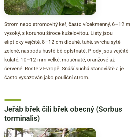
Strom nebo stromovitý keř, často vícekmenný, 6–12 m
vysoký, s korunou široce kuželovitou. Listy jsou
elipticky vejčité, 8–12 cm dlouhé, tuhé, svrchu sytě
zelené, naspodu hustě běloplstnaté. Plody jsou vejčitě
kulaté, 10–12 mm velké, moučnaté, oranžové až
červené. Roste v Evropě. Snáší suchá stanoviště a je
často vysazován jako pouliční strom.
Jeřáb břek čili břek obecný (Sorbus
torminalis)