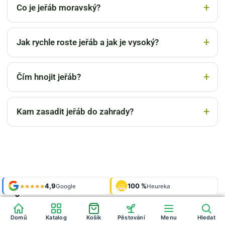
Co je jeřáb moravský?
Jak rychle roste jeřáb a jak je vysoký?
Čím hnojit jeřáb?
Kam zasadit jeřáb do zahrady?
Shop roku
4,9
100 %
Galerie
'24 + '25
Google
Heureka
925 fotek
★★★★★
OVĚŘENO
ZÁKAZNÍKY
Heureka
Články na stejné téma: Jeřáb
Domů
Katalog
Košík
Pěstování
Menu
Hledat