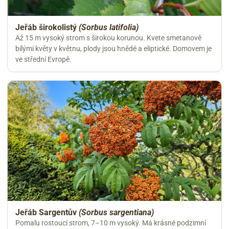
Jeřáb širokolistý
(Sorbus latifolia)
Až 15 m vysoký strom s širokou korunou. Kvete smetanově
bílými květy v květnu, plody jsou hnědé a eliptické. Domovem je
ve střední Evropě.
Jeřáb Sargentův
(Sorbus sargentiana)
Pomalu rostoucí strom, 7–10 m vysoký. Má krásné podzimní