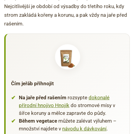
Nejcitlivější je období od výsadby do třetího roku, kdy
strom zakládá kořeny a korunu, a pak vždy na jaře před
rašením.
Čím jeřáb přihnojit
Na jaře před rašením
rozsypte
dokonalé
přírodní hnojivo Hnojík
do stromové mísy v
šířce koruny a mělce zapravte do půdy.
Během vegetace
můžete zalévat výluhem –
množství najdete v
návodu k dávkování
.