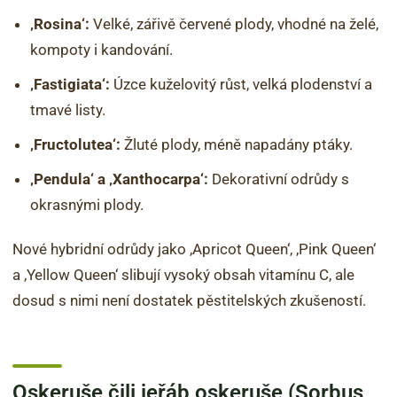
‚Rosina‘:
Velké, zářivě červené plody, vhodné na želé,
kompoty i kandování.
‚Fastigiata‘:
Úzce kuželovitý růst, velká plodenství a
tmavé listy.
‚Fructolutea‘:
Žluté plody, méně napadány ptáky.
‚Pendula‘ a ‚Xanthocarpa‘:
Dekorativní odrůdy s
okrasnými plody.
Nové hybridní odrůdy jako ‚Apricot Queen‘, ‚Pink Queen‘
a ‚Yellow Queen‘ slibují vysoký obsah vitamínu C, ale
dosud s nimi není dostatek pěstitelských zkušeností.
Oskeruše čili jeřáb oskeruše (Sorbus