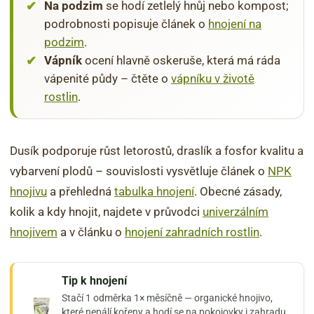
Na podzim
se hodí zetlelý hnůj nebo kompost;
podrobnosti popisuje článek o
hnojení na
podzim
.
Vápník
ocení hlavně oskeruše, která má ráda
vápenité půdy – čtěte o
vápníku v životě
rostlin
.
Dusík podporuje růst letorostů, draslík a fosfor kvalitu a
vybarvení plodů – souvislosti vysvětluje článek o
NPK
hnojivu
a přehledná
tabulka hnojení
. Obecné zásady,
kolik a kdy hnojit, najdete v průvodci
univerzálním
hnojivem
a v článku o
hnojení zahradních rostlin
.
Tip k hnojení
Stačí 1 odměrka 1× měsíčně — organické hnojivo,
které nepálí kořeny a hodí se na pokojovky i zahradu.