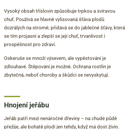
Vysoký obsah tříslovin způsobuje trpkou a svíravou
chuť. Používá se hlavně vylisovaná šťáva plodů
dozrálých na stromě; přidává se do jablečné šťávy, která
se tím projasní a zlepší se její chuť, trvanlivost i
prospěšnost pro zdraví.
Oskeruše se množí výsevem, ale vypěstování je
zdlouhavé. Štěpování je možné. Ochrana rostlin je
zbytečná, neboť choroby a škůdci se nevyskytují.
Hnojení jeřábu
Jeřáb patří mezi nenáročné dřeviny – na chudé půdě
přežije, ale bohatě plodí jen tehdy, když má dost živin.