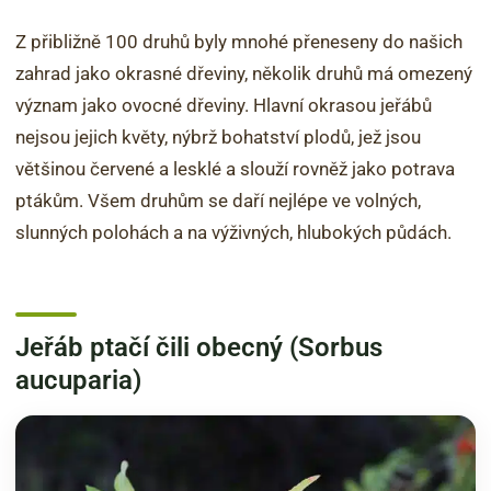
Z přibližně 100 druhů byly mnohé přeneseny do našich
zahrad jako okrasné dřeviny, několik druhů má omezený
význam jako ovocné dřeviny. Hlavní okrasou jeřábů
nejsou jejich květy, nýbrž bohatství plodů, jež jsou
většinou červené a lesklé a slouží rovněž jako potrava
ptákům. Všem druhům se daří nejlépe ve volných,
slunných polohách a na výživných, hlubokých půdách.
Jeřáb ptačí čili obecný (Sorbus
aucuparia)