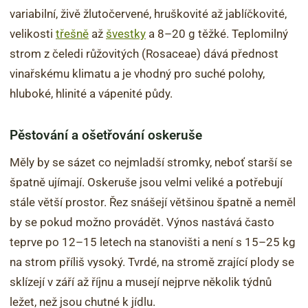
variabilní, živě žlutočervené, hruškovité až jablíčkovité,
velikosti
třešně
až
švestky
a 8–20 g těžké. Teplomilný
strom z čeledi růžovitých (Rosaceae) dává přednost
vinařskému klimatu a je vhodný pro suché polohy,
hluboké, hlinité a vápenité půdy.
Pěstování a ošetřování oskeruše
Měly by se sázet co nejmladší stromky, neboť starší se
špatně ujímají. Oskeruše jsou velmi veliké a potřebují
stále větší prostor. Řez snášejí většinou špatně a neměl
by se pokud možno provádět. Výnos nastává často
teprve po 12–15 letech na stanovišti a není s 15–25 kg
na strom příliš vysoký. Tvrdé, na stromě zrající plody se
sklízejí v září až říjnu a musejí nejprve několik týdnů
ležet, než jsou chutné k jídlu.