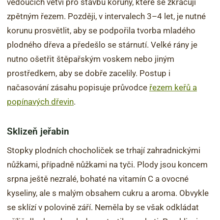
vedoucích větví pro stavbu koruny, které se zkracují
zpětným řezem. Později, v intervalech 3–4 let, je nutné
korunu prosvětlit, aby se podpořila tvorba mladého
plodného dřeva a předešlo se stárnutí. Velké rány je
nutno ošetřit štěpařským voskem nebo jiným
prostředkem, aby se dobře zacelily. Postup i
načasování zásahu popisuje průvodce
řezem keřů a
popínavých dřevin
.
Sklizeň jeřabin
Stopky plodních chocholiček se trhají zahradnickými
nůžkami, případně nůžkami na tyči. Plody jsou koncem
srpna ještě nezralé, bohaté na vitamín C a ovocné
kyseliny, ale s malým obsahem cukru a aroma. Obvykle
se sklízí v polovině září. Neměla by se však odkládat