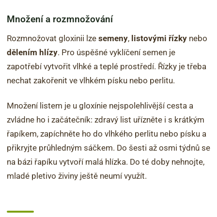
Množení a rozmnožování
Rozmnožovat gloxinii lze
semeny
,
listovými řízky
nebo
dělením hlízy
. Pro úspěšné vyklíčení semen je
zapotřebí vytvořit vlhké a teplé prostředí. Řízky je třeba
nechat zakořenit ve vlhkém písku nebo perlitu.
Množení listem je u gloxínie nejspolehlivější cesta a
zvládne ho i začátečník: zdravý list uřízněte i s krátkým
řapíkem, zapíchněte ho do vlhkého perlitu nebo písku a
přikryjte průhledným sáčkem. Do šesti až osmi týdnů se
na bázi řapíku vytvoří malá hlízka. Do té doby nehnojte,
mladé pletivo živiny ještě neumí využít.