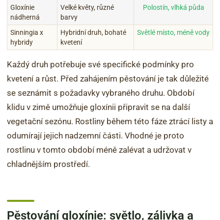
Gloxínie
Velké květy, různé
Polostín, vlhká půda
nádherná
barvy
Sinningia x
Hybridní druh, bohaté
Světlé místo, méně vody
hybridy
kvetení
Každý druh potřebuje své specifické podmínky pro
kvetení a růst. Před zahájením pěstování je tak důležité
se seznámit s požadavky vybraného druhu. Období
klidu v zimě umožňuje gloxínii připravit se na další
vegetační sezónu. Rostliny během této fáze ztrácí listy a
odumírají jejich nadzemní části. Vhodné je proto
rostlinu v tomto období méně zalévat a udržovat v
chladnějším prostředí.
Pěstování gloxínie: světlo, zálivka a