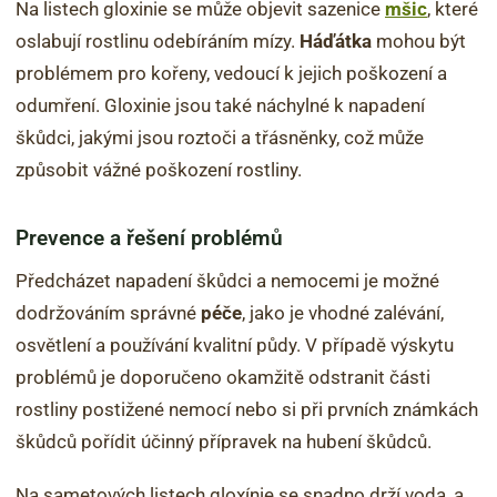
Na listech gloxinie se může objevit sazenice
mšic
, které
oslabují rostlinu odebíráním mízy.
Háďátka
mohou být
problémem pro kořeny, vedoucí k jejich poškození a
odumření. Gloxinie jsou také náchylné k napadení
škůdci, jakými jsou roztoči a třásněnky, což může
způsobit vážné poškození rostliny.
Prevence a řešení problémů
Předcházet napadení škůdci a nemocemi je možné
dodržováním správné
péče
, jako je vhodné zalévání,
osvětlení a používání kvalitní půdy. V případě výskytu
problémů je doporučeno okamžitě odstranit části
rostliny postižené nemocí nebo si při prvních známkách
škůdců pořídit účinný přípravek na hubení škůdců.
Na sametových listech gloxínie se snadno drží voda, a