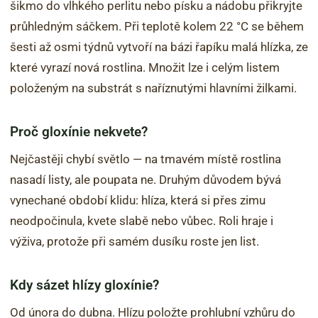
šikmo do vlhkého perlitu nebo písku a nádobu přikryjte
průhledným sáčkem. Při teplotě kolem 22 °C se během
šesti až osmi týdnů vytvoří na bázi řapíku malá hlízka, ze
které vyrazí nová rostlina. Množit lze i celým listem
položeným na substrát s naříznutými hlavními žilkami.
Proč gloxínie nekvete?
Nejčastěji chybí světlo — na tmavém místě rostlina
nasadí listy, ale poupata ne. Druhým důvodem bývá
vynechané období klidu: hlíza, která si přes zimu
neodpočinula, kvete slabě nebo vůbec. Roli hraje i
výživa, protože při samém dusíku roste jen list.
Kdy sázet hlízy gloxínie?
Od února do dubna. Hlízu položte prohlubní vzhůru do