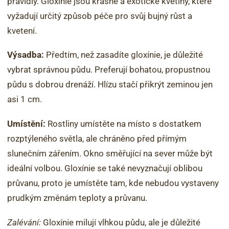
pravidly. Gloxínie jsou krásné a exotické květiny, které
vyžadují určitý způsob péče pro svůj bujný růst a
kvetení.
Výsadba:
Předtím, než zasadíte gloxínie, je důležité
vybrat správnou půdu. Preferují bohatou, propustnou
půdu s dobrou drenáží. Hlízu stačí přikrýt zeminou jen
asi 1 cm.
Umístění:
Rostliny umístěte na místo s dostatkem
rozptýleného světla, ale chráněno před přímým
slunečním zářením. Okno směřující na sever může být
ideální volbou. Gloxínie se také nevyznačují oblibou
průvanu, proto je umístěte tam, kde nebudou vystaveny
prudkým změnám teploty a průvanu.
Zalévání:
Gloxínie milují vlhkou půdu, ale je důležité