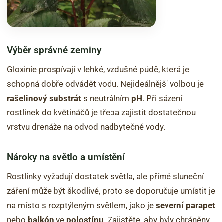
Výběr správné zeminy
Gloxinie prospívají v lehké, vzdušné půdě, která je
schopná dobře odvádět vodu. Nejideálnější volbou je
rašelinový substrát
s neutrálním
pH
. Při sázení
rostlinek do květináčů je třeba zajistit dostatečnou
vrstvu drenáže na odvod nadbytečné vody.
Nároky na světlo a umístění
Rostlinky vyžadují dostatek světla, ale přímé sluneční
záření může být škodlivé, proto se doporučuje umístit je
na místo s rozptýleným světlem, jako je
severní parapet
nebo
balkón
ve
polostínu
. Zajistěte, aby byly chráněny