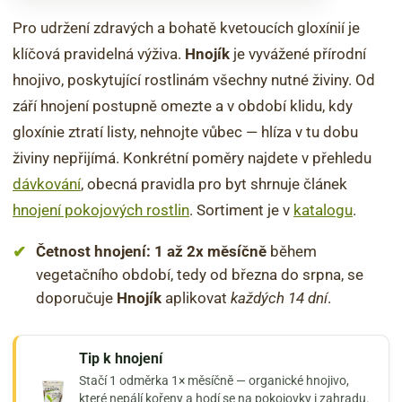
Pro udržení zdravých a bohatě kvetoucích gloxínií je
klíčová pravidelná výživa.
Hnojík
je vyvážené přírodní
hnojivo, poskytující rostlinám všechny nutné živiny. Od
září hnojení postupně omezte a v období klidu, kdy
gloxínie ztratí listy, nehnojte vůbec — hlíza v tu dobu
živiny nepřijímá. Konkrétní poměry najdete v přehledu
dávkování
, obecná pravidla pro byt shrnuje článek
hnojení pokojových rostlin
. Sortiment je v
katalogu
.
Četnost hnojení: 1 až 2x měsíčně
během
vegetačního období, tedy od března do srpna, se
doporučuje
Hnojík
aplikovat
každých 14 dní
.
Tip k hnojení
Stačí 1 odměrka 1× měsíčně — organické hnojivo,
které nepálí kořeny a hodí se na pokojovky i zahradu.