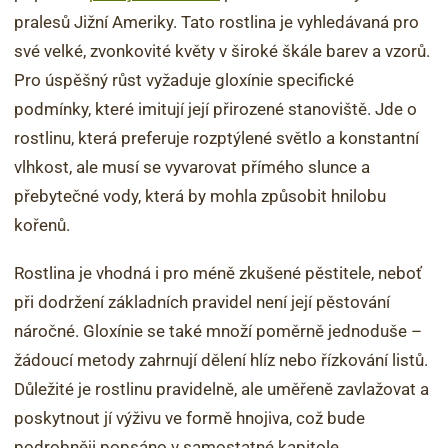
pralesů Jižní Ameriky. Tato rostlina je vyhledávaná pro
své velké, zvonkovité květy v široké škále barev a vzorů.
Pro úspěšný růst vyžaduje gloxínie specifické
podmínky, které imitují její přirozené stanoviště. Jde o
rostlinu, která preferuje rozptýlené světlo a konstantní
vlhkost, ale musí se vyvarovat přímého slunce a
přebytečné vody, která by mohla způsobit hnilobu
kořenů.
Rostlina je vhodná i pro méně zkušené pěstitele, neboť
při dodržení základních pravidel není její pěstování
náročné. Gloxínie se také množí poměrně jednoduše –
žádoucí metody zahrnují dělení hlíz nebo řízkování listů.
Důležité je rostlinu pravidelně, ale uměřeně zavlažovat a
poskytnout jí výživu ve formě hnojiva, což bude
podrobněji popsáno v samostatné kapitole.