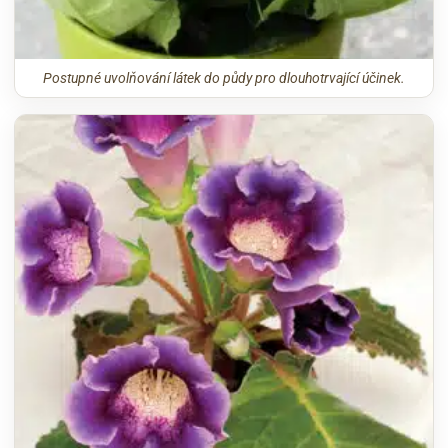
Postupné uvolňování látek do půdy pro dlouhotrvající účinek.