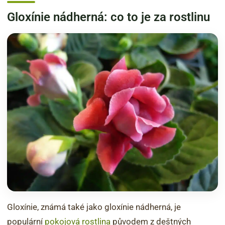
Gloxínie nádherná: co to je za rostlinu
Gloxínie, známá také jako gloxínie nádherná, je
populární
pokojová rostlina
původem z deštných