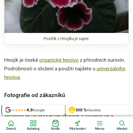
Postřik z Hnojíku je super.
Hnojík je české
organické hnojivo
z přírodních surovin.
Podrobnosti o složení a použití najdete u
univerzálního
hnojiva
.
Fotografie od zákazníků
Nejvíc fotek gloxínií i ostatních pokojovek si zahrádkáři
Shop roku
4,9
100 %
Galerie
'24 + '25
Google
Heureka
925 fotek
★★★★★
OVĚŘENO
ZÁKAZNÍKY
Heureka
vyměňují ve facebookové skupině — přidejte se a
ukažte tu svoji.
Domů
Katalog
Košík
Pěstování
Menu
Hledat