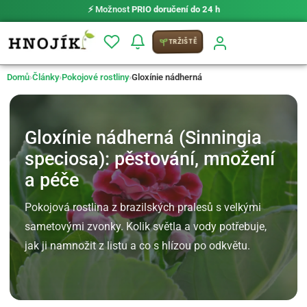
⚡ Možnost
PRIO doručení do 24 h
TRŽIŠTĚ
Domů
›
Články
›
Pokojové rostliny
›
Gloxínie nádherná
Gloxínie nádherná (Sinningia
speciosa): pěstování, množení
a péče
Pokojová rostlina z brazilských pralesů s velkými
sametovými zvonky. Kolik světla a vody potřebuje,
jak ji namnožit z listu a co s hlízou po odkvětu.