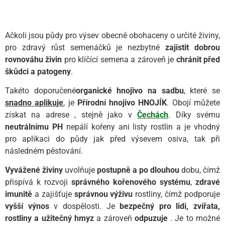
Ačkoli jsou půdy pro výsev obecně obohaceny o určité živiny,
pro zdravý růst semenáčků je nezbytné
zajistit dobrou
rovnováhu živin
pro klíčící semena a zároveň je
chránit před
škůdci a patogeny
.
Takéto doporučené
organické hnojivo na sadbu
, které se
snadno
aplikuje
, je
Přírodní hnojivo HNOJÍK
. Obojí můžete
získat na adrese
, stejně jako v
Čechách
. Díky svému
neutrálnímu PH
nepálí kořeny ani listy rostlin a je vhodný
pro aplikaci do půdy jak před výsevem osiva, tak při
následném pěstování.
Vyvážené živiny
uvolňuje
postupně a po dlouhou
dobu, čímž
přispívá k rozvoji
správného kořenového systému
,
zdravé
imunitě
a zajišťuje
správnou výživu
rostliny, čímž podporuje
vyšší výnos
v dospělosti. Je
bezpečný pro lidi, zvířata,
rostliny a užitečný hmyz
a zároveň
odpuzuje
. Je to možné