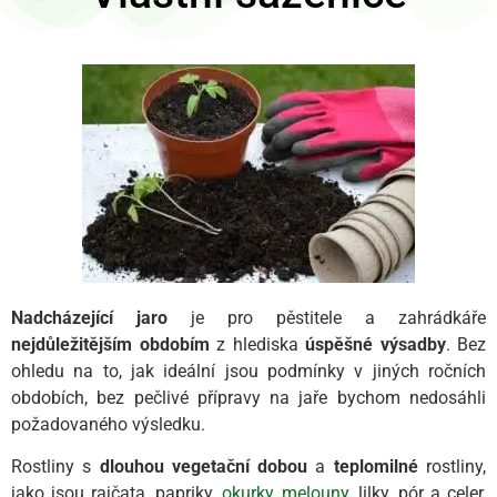
Nadcházející jaro
je pro pěstitele a zahrádkáře
nejdůležitějším obdobím
z hlediska
úspěšné výsadby
. Bez
ohledu na to, jak ideální jsou podmínky v jiných ročních
obdobích, bez pečlivé přípravy na jaře bychom nedosáhli
požadovaného výsledku.
Rostliny s
dlouhou vegetační dobou
a
teplomilné
rostliny,
jako jsou rajčata, papriky,
okurky
,
melouny
, lilky, pór a celer,