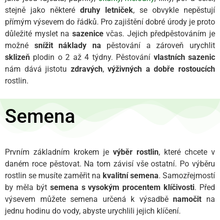
stejně jako některé
druhy letniček
, se obvykle nepěstují
přímým výsevem do řádků. Pro zajištění dobré úrody je proto
důležité myslet na
sazenice
včas. Jejich předpěstováním je
možné
snížit náklady na
pěstování a zároveň urychlit
sklizeň
plodin o 2 až 4 týdny. Pěstování
vlastních sazenic
nám dává jistotu
zdravých
,
výživných a
dobře rostoucích
rostlin.
Semena
Prvním základním krokem je
výběr rostlin
, které chcete v
daném roce pěstovat. Na tom závisí vše ostatní. Po výběru
rostlin se musíte zaměřit na
kvalitní semena
. Samozřejmostí
by měla být
semena s vysokým procentem klíčivosti
. Před
výsevem můžete semena určená k výsadbě
namočit
na
jednu hodinu do vody, abyste urychlili jejich klíčení.