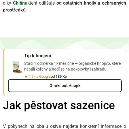
díky
Chitínu
která odlišuje
od ostatních hnojiv a ochranných
prostředků
.
Tip k hnojení
Stačí 1 odměrka 1× měsíčně — organické hnojivo, které
nepálí kořeny a hodí se na pokojovky i zahradu.
★ 4,9 na Google
od 189 Kč
Omrknout Hnojík
Jak pěstovat sazenice
V pokynech na obalu osiva najdete konkrétní informace o