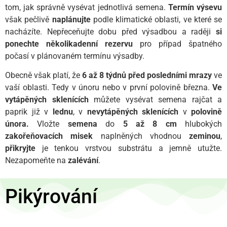
tom, jak správně vysévat jednotlivá semena.
Termín výsevu
však pečlivě
naplánujte
podle klimatické oblasti, ve které se
nacházíte. Nepřeceňujte dobu před výsadbou a raději
si
ponechte několikadenní rezervu
pro případ špatného
počasí v plánovaném termínu výsadby.
Obecně však platí, že
6 až 8 týdnů před posledními mrazy
ve
vaší oblasti. Tedy v únoru nebo v první polovině března.
Ve
vytápěných sklenících
můžete vysévat semena rajčat a
paprik již v
lednu
, v
nevytápěných sklenících
v
polovině
února.
Vložte
semena
do
5 až 8 cm
hlubokých
zakořeňovacích misek
naplněných vhodnou
zeminou
,
přikryjte
je tenkou vrstvou substrátu a jemně utužte.
Nezapomeňte na
zalévání
.
Pikýrování