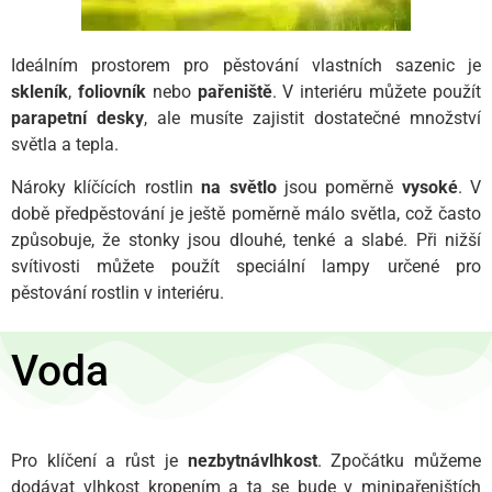
Ideálním prostorem pro pěstování vlastních sazenic je
skleník
,
foliovník
nebo
pařeniště
. V interiéru můžete použít
parapetní desky
, ale musíte zajistit dostatečné množství
světla a tepla.
Nároky klíčících rostlin
na světlo
jsou poměrně
vysoké
. V
době předpěstování je ještě poměrně málo světla, což často
způsobuje, že stonky jsou dlouhé, tenké a slabé. Při nižší
svítivosti můžete použít speciální lampy určené pro
pěstování rostlin v interiéru.
Voda
Pro klíčení a růst je
nezbytná
vlhkost
. Zpočátku můžeme
dodávat vlhkost kropením a ta se bude v minipařeništích