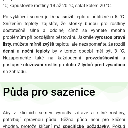
°C, kapustovité rostliny 18 až 20 °C, salát kolem 20 °C.
Po vyklíčení semen je třeba
snížit
teplotu přibližně o
5 °C
.
Snížením teploty zajistíte, že stonky budou pro rostliny
dostatečně silné a odolné, čímž se vyhnete mnoha
problémům při pozdějším pěstování. Jakmile
vyrostou pravé
listy
, můžete
mírně zvýšit
teplotu, ale nezapomeňte, že rozdíl
denní
a
noční teploty
by v tomto období měl být
3 °C
.
Nezapomeňte také na každodenní
provzdušňování
a
postupné
otužování
rostlin po
dobu 2 týdnů
před
výsadbou
na zahradu.
Půda pro sazenice
Aby z klíčících semen vyrostly zdravé a silné rostliny,
potřebují správnou půdu. Běžná půda není pro klíčení
vhodná, protože klíčení má
specifické požadavky
. Pokud