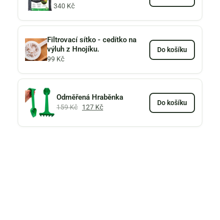
340
Kč
Filtrovací sítko - cedítko na
výluh z Hnojíku.
Do košíku
99
Kč
Odměřená Hraběnka
Do košíku
159
Kč
127
Kč