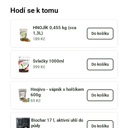
Hodí se k tomu
HNOJÍK 0,455 kg (cca
1,3L)
Do košíku
189
Kč
Svlečky 1000ml
Do košíku
399
Kč
Hnojivo - vápník s hořčíkem
600g
Do košíku
65
Kč
Biochar 17 l, aktivní uhlí do
půdy
Do košíku