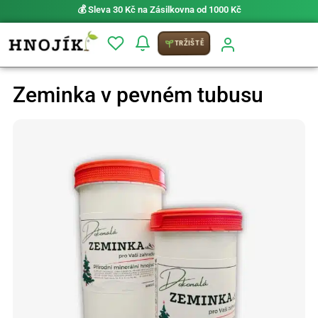
💰 Sleva 30 Kč na Zásilkovna od 1000 Kč
TRŽIŠTĚ
Zeminka v pevném tubusu