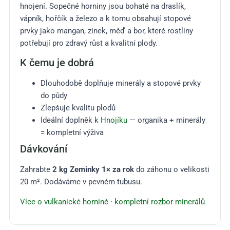
hnojení. Sopečné horniny jsou bohaté na draslík,
vápník, hořčík a železo a k tomu obsahují stopové
prvky jako mangan, zinek, měď a bor, které rostliny
potřebují pro zdravý růst a kvalitní plody.
K čemu je dobrá
Dlouhodobě doplňuje minerály a stopové prvky
do půdy
Zlepšuje kvalitu plodů
Ideální doplněk k
Hnojíku
— organika + minerály
= kompletní výživa
Dávkování
Zahrabte
2 kg Zeminky 1× za rok
do záhonu o velikosti
20 m². Dodáváme v pevném tubusu.
Více o vulkanické hornině
·
kompletní rozbor minerálů