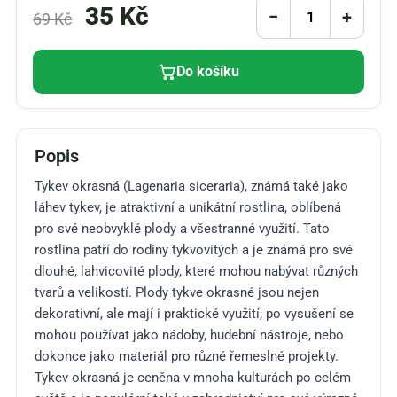
35
Kč
−
+
69
Kč
Do košíku
Popis
Tykev okrasná (Lagenaria siceraria), známá také jako
láhev tykev, je atraktivní a unikátní rostlina, oblíbená
pro své neobvyklé plody a všestranné využití. Tato
rostlina patří do rodiny tykvovitých a je známá pro své
dlouhé, lahvicovité plody, které mohou nabývat různých
tvarů a velikostí. Plody tykve okrasné jsou nejen
dekorativní, ale mají i praktické využití; po vysušení se
mohou používat jako nádoby, hudební nástroje, nebo
dokonce jako materiál pro různé řemeslné projekty.
Tykev okrasná je ceněna v mnoha kulturách po celém