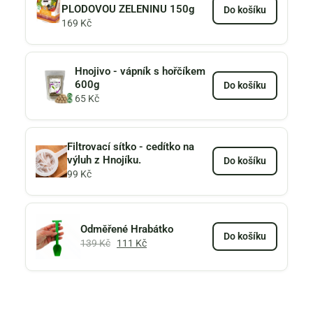
PLODOVOU ZELENINU 150g
Do košíku
169
Kč
Hnojivo - vápník s hořčíkem
600g
Do košíku
65
Kč
Filtrovací sítko - cedítko na
výluh z Hnojíku.
Do košíku
99
Kč
Odměřené Hrabátko
Do košíku
139
Kč
111
Kč