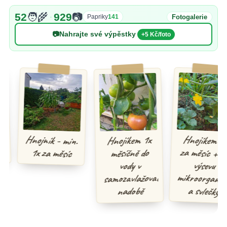
52
🧑‍🌾
929
📷
·
Fotogalerie
Papriky
141
📷
Nahrajte své výpěstky
+5 Kč/foto
Hnojíkem 1x
za měsíc + při
mikroorganismy
Hnojník - min.
Hnojíkem 1x
1x za měsíc
měsíčně do
výsevu
vody v
samozavlažovací
a svlečky
nadobě