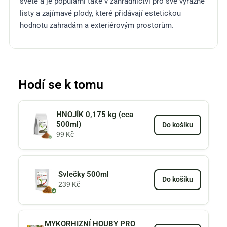
světě a je populární také v zahradnictví pro své výrazné
listy a zajímavé plody, které přidávají estetickou
hodnotu zahradám a exteriérovým prostorům.
Hodí se k tomu
HNOJÍK 0,175 kg (cca
500ml)
Do košíku
99
Kč
Svlečky 500ml
Do košíku
239
Kč
MYKORHIZNÍ HOUBY PRO