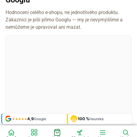
Hodnocení celého e-shopu, ne jednotlivého produktu.
Zákazníci je píší přímo Googlu — my je nevymýšlíme a
nemůžeme je upravovat ani mazat.
Shop roku
4,9
100 %
Galerie
'24 + '25
Google
Heureka
925 fotek
★★★★★
OVĚŘENO
ZÁKAZNÍKY
Heureka