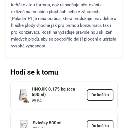
keříčkovitou formou, což usnadňuje pěstování a
sklizeň na menších plochách nebo v záhonech.
‚Paladin‘ F1 je raná odrůda, která produkuje pravidelné a
hladké plody vhodné jak pro přímou konzumaci, tak i
pro konzervaci. Rostlina vyžaduje pravidelnou sklizeň
mladých plodů, aby se podpořilo další plodění a udržela
vysoká výnosnost​​​​​​.
Hodí se k tomu
HNOJÍK 0,175 kg (cca
500ml)
Do košíku
99
Kč
Svlečky 500ml
Do košíku