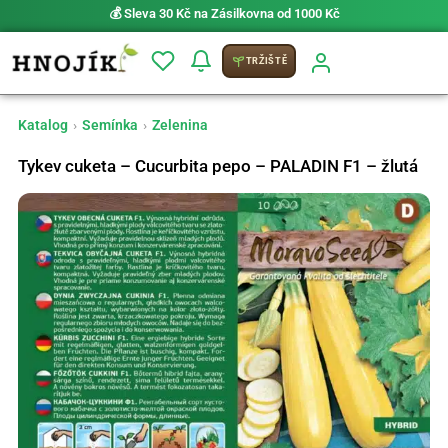
💰 Sleva 30 Kč na Zásilkovna od 1000 Kč
TRŽIŠTĚ
Katalog
›
Semínka
›
Zelenina
Tykev cuketa – Cucurbita pepo – PALADIN F1 – žlutá