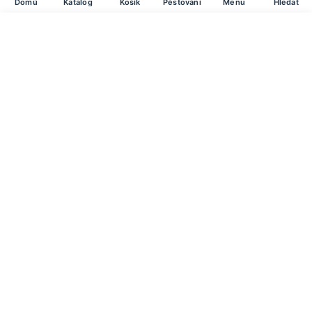
Domů
Katalog
Košík
Pěstování
Menu
Hledat
Tykev cuketa - Cucurbita pepo - PALADI…
Do košíku
34
Kč