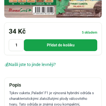
34
Kč
5 skladem
Přidat do košíku
💰
Našli jste to jinde levněji?
Popis
Tykev cuketa ‚Paladin‘ F1 je výnosná hybridní odrůda s
charakteristickými zlatožlutými plody válcovitého
tvaru. Tato odrůda je známá svou kompaktní,