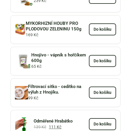
239
Kč
MYKORHIZNÍ HOUBY PRO
PLODOVOU ZELENINU 150g
Do košíku
169
Kč
Hnojivo - vápník s hořčíkem
600g
Do košíku
65
Kč
Filtrovací sítko - cedítko na
výluh z Hnojíku.
Do košíku
99
Kč
Odměřené Hrabátko
Do košíku
139
Kč
111
Kč