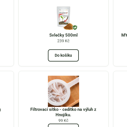
Svlečky 500ml
MY
239
Kč
Do košíku
g
Filtrovací sítko - cedítko na výluh z
Hnojíku.
99
Kč