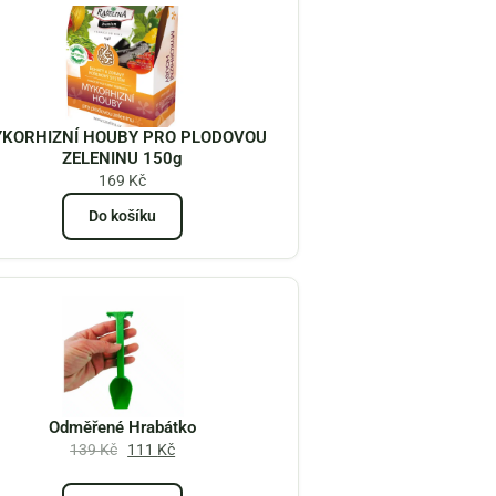
KORHIZNÍ HOUBY PRO PLODOVOU
ZELENINU 150g
169
Kč
Do košíku
Odměřené Hrabátko
139
Kč
111
Kč