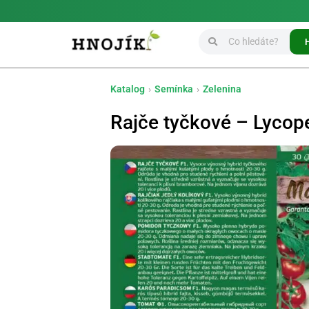
Katalog
›
Semínka
›
Zelenina
Rajče tyčkové – Lycop