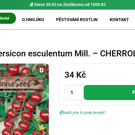
💰 Sleva 30 Kč na Zásilkovna od 1000 Kč
Hledat
O HNOJÍKU
PĚSTOVÁNÍ ROSTLIN
KONTAKT
ersicon esculentum Mill. – CHERRO
34
Kč
P
💰
Našli jste to jinde levněji?