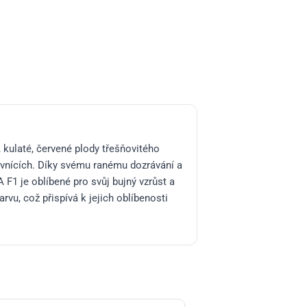
 kulaté, červené plody třešňovitého
iovnících. Díky svému ranému dozrávání a
F1 je oblíbené pro svůj bujný vzrůst a
rvu, což přispívá k jejich oblíbenosti