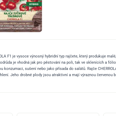
 F1 je vysoce výnosný hybridní typ rajčete, který produkuje malé,
odrůda je vhodná jak pro pěstování na poli, tak ve sklenících a fól
mou konzumaci, sušení nebo jako přísada do salátů. Rajče CHERROLA 
hlení. Jeho drobné plody jsou atraktivní a mají výraznou červenou ba