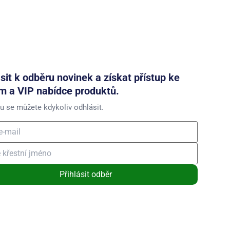
ásit k odběru novinek a získat přístup ke
m a VIP nabídce produktů.
u se můžete kdykoliv odhlásit.
Přihlásit odběr
ním souhlasíte se zasíláním obchodních sdělení a se zpracováním
 údajů
.