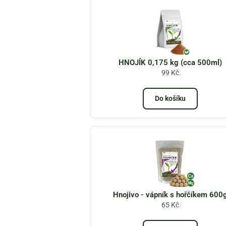
HNOJÍK 0,175 kg (cca 500ml)
99
Kč
Do košíku
Hnojivo - vápník s hořčíkem 600
65
Kč