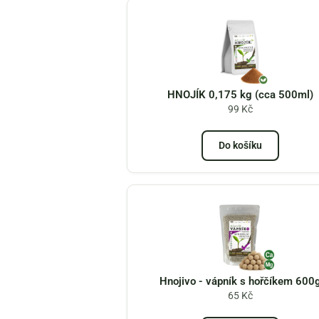
HNOJÍK 0,175 kg (cca 500ml)
99
Kč
Do košíku
Hnojivo - vápník s hořčíkem 600
65
Kč