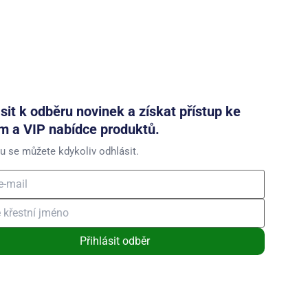
ásit k odběru novinek a získat přístup ke
m a VIP nabídce produktů.
u se můžete kdykoliv odhlásit.
Přihlásit odběr
ním souhlasíte se zasíláním obchodních sdělení a se zpracováním
 údajů
.