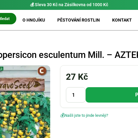
💰 Sleva 30 Kč na Zásilkovna od 1000 Kč
Hledat
O HNOJÍKU
PĚSTOVÁNÍ ROSTLIN
KONTAKT
opersicon esculentum Mill. – AZTE
27
Kč
P
💰
Našli jste to jinde levněji?