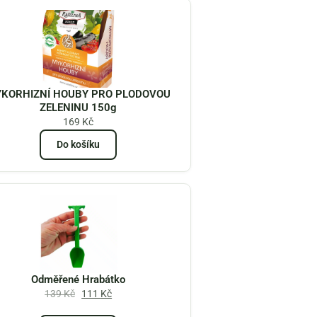
KORHIZNÍ HOUBY PRO PLODOVOU
ZELENINU 150g
169
Kč
Do košíku
Odměřené Hrabátko
139
Kč
111
Kč