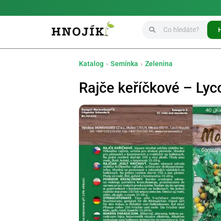
Katalog
›
Semínka
›
Zelenina
Rajče keříčkové – Lyc