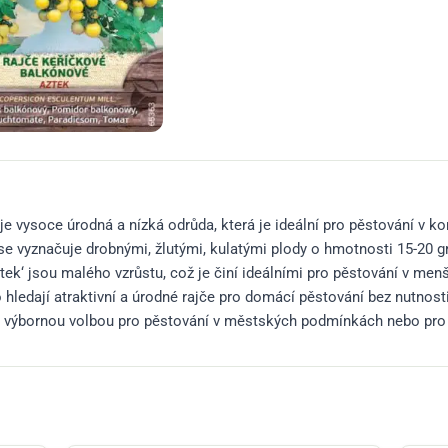
je vysoce úrodná a nízká odrůda, která je ideální pro pěstování v ko
se vyznačuje drobnými, žlutými, kulatými plody o hmotnosti 15-20 
ztek‘ jsou malého vzrůstu, což je činí ideálními pro pěstování v me
o hledají atraktivní a úrodné rajče pro domácí pěstování bez nutnos
‘ výbornou volbou pro pěstování v městských podmínkách nebo pro začín