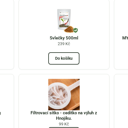
Svlečky 500ml
MY
239
Kč
Do košíku
g
Filtrovací sítko - cedítko na výluh z
Hnojíku.
99
Kč