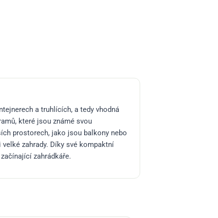
ntejnerech a truhlících, a tedy vhodná
gramů, které jsou známé svou
nších prostorech, jako jsou balkony nebo
ti velké zahrady. Díky své kompaktní
ající zahrádkáře​​​​​​.