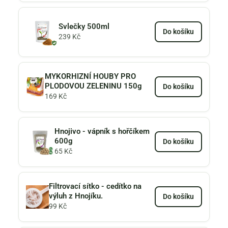
Svlečky 500ml
Do košíku
239
Kč
MYKORHIZNÍ HOUBY PRO
PLODOVOU ZELENINU 150g
Do košíku
169
Kč
Hnojivo - vápník s hořčíkem
600g
Do košíku
65
Kč
Filtrovací sítko - cedítko na
výluh z Hnojíku.
Do košíku
99
Kč