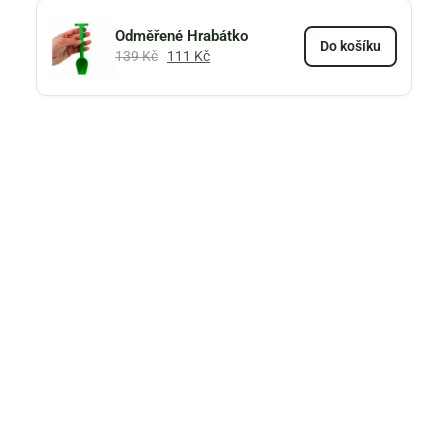
Odměřené Hrabátko
Do košíku
139
Kč
111
Kč