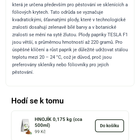
která je určena především pro pěstování ve sklenících a
fóliových krytech. Tato odrůda se vyznačuje
kvadratickými, šťavnatými plody, které v technologické
zralosti dosahují zelenavě bílé barvy a v botanické
zralosti se mění na sytě žlutou. Plody papriky TESLA F1
jsou větší, s průměrnou hmotností až 220 gramů. Pro
úspěšné klíčení a růst paprik je důležité udržovat stálou
teplotu mezi 20 – 24 °C, což je důvod, proč jsou
preferovány skleníky nebo fóliovníky pro jejich
pěstován​​​​​​í.
Hodí se k tomu
HNOJÍK 0,175 kg (cca
500ml)
Do košíku
99
Kč