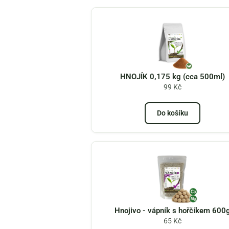
HNOJÍK 0,175 kg (cca 500ml)
99
Kč
Do košíku
Hnojivo - vápník s hořčíkem 600
65
Kč