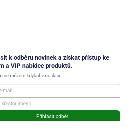
ásit k odběru novinek a získat přístup ke
m a VIP nabídce produktů.
u se můžete kdykoliv odhlásit.
Přihlásit odběr
ním souhlasíte se zasíláním obchodních sdělení a se zpracováním