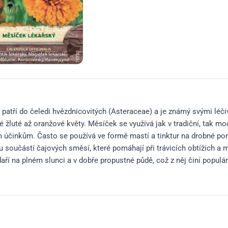
) patří do čeledi hvězdnicovitých (Asteraceae) a je známý svými léč
né žluté až oranžové květy. Měsíček se využívá jak v tradiční, tak 
ým účinkům. Často se používá ve formě mastí a tinktur na drobné po
 součástí čajových směsí, které pomáhají při trávicích obtížích a 
ří na plném slunci a v dobře propustné půdě, což z něj činí populár