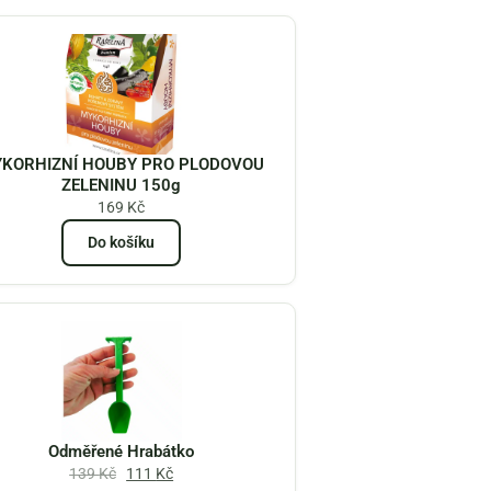
KORHIZNÍ HOUBY PRO PLODOVOU
ZELENINU 150g
169
Kč
Do košíku
Odměřené Hrabátko
139
Kč
111
Kč