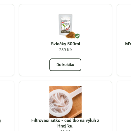
Svlečky 500ml
MY
239
Kč
Do košíku
g
Filtrovací sítko - cedítko na výluh z
Hnojíku.