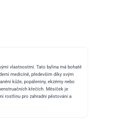
ivými vlastnostmi. Tato bylina má bohatě
moderní medicíně, především díky svým
ranění kůže, popáleniny, ekzémy nebo
menstruačních křečích. Měsíček je
ní rostlinu pro zahradní pěstování a