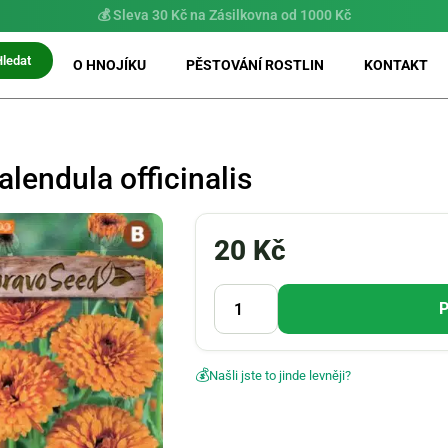
⚡ Možnost
PRIO doručení do 24 h
Hledat
O HNOJÍKU
PĚSTOVÁNÍ ROSTLIN
KONTAKT
lendula officinalis
20
Kč
P
💰
Našli jste to jinde levněji?