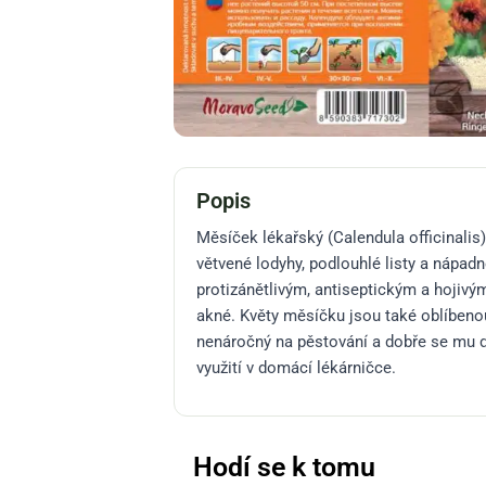
Popis
Měsíček lékařský (Calendula officinalis
větvené lodyhy, podlouhlé listy a nápad
protizánětlivým, antiseptickým a hojiv
akné. Květy měsíčku jsou také oblíbenou
nenáročný na pěstování a dobře se mu da
využití v domácí lékárničce.
Hodí se k tomu