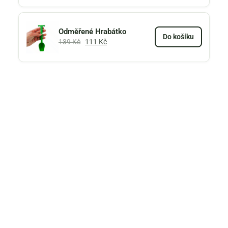
Odměřené Hrabátko
Do košíku
139
Kč
111
Kč