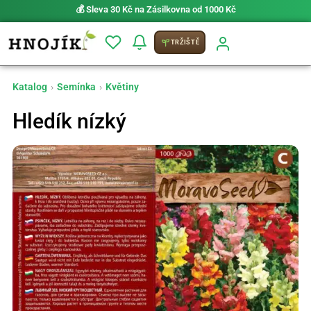
💰 Sleva 30 Kč na Zásilkovna od 1000 Kč
TRŽIŠTĚ
Katalog
›
Semínka
›
Květiny
Hledík nízký