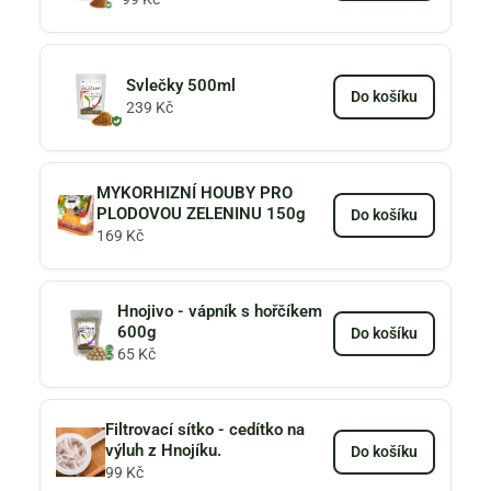
Svlečky 500ml
Do košíku
239
Kč
MYKORHIZNÍ HOUBY PRO
PLODOVOU ZELENINU 150g
Do košíku
169
Kč
Hnojivo - vápník s hořčíkem
600g
Do košíku
65
Kč
Filtrovací sítko - cedítko na
výluh z Hnojíku.
Do košíku
99
Kč