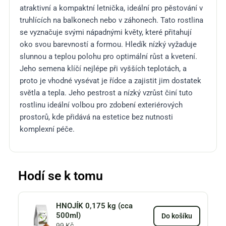
atraktivní a kompaktní letnička, ideální pro pěstování v
truhlících na balkonech nebo v záhonech. Tato rostlina
se vyznačuje svými nápadnými květy, které přitahují
oko svou barevností a formou. Hledík nízký vyžaduje
slunnou a teplou polohu pro optimální růst a kvetení.
Jeho semena klíčí nejlépe při vyšších teplotách, a
proto je vhodné vysévat je řídce a zajistit jim dostatek
světla a tepla. Jeho pestrost a nízký vzrůst činí tuto
rostlinu ideální volbou pro zdobení exteriérových
prostorů, kde přidává na estetice bez nutnosti
komplexní péč​e.
Hodí se k tomu
HNOJÍK 0,175 kg (cca
500ml)
Do košíku
99
Kč