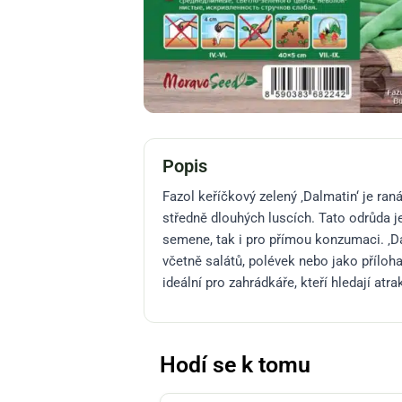
Popis
Fazol keříčkový zelený ‚Dalmatin‘ je ran
středně dlouhých luscích. Tato odrůda j
semene, tak i pro přímou konzumaci. ‚Da
včetně salátů, polévek nebo jako příloh
ideální pro zahrádkáře, kteří hledají atrakti
Hodí se k tomu