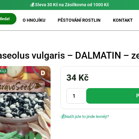
💰 Sleva 30 Kč na Zásilkovna od 1000 Kč
Hledat
O HNOJÍKU
PĚSTOVÁNÍ ROSTLIN
KONTAKT
aseolus vulgaris – DALMATIN – z
34
Kč
P
💰
Našli jste to jinde levněji?