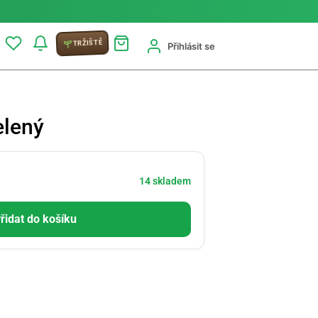
TRŽIŠTĚ
Přihlásit se
elený
14 skladem
řidat do košíku