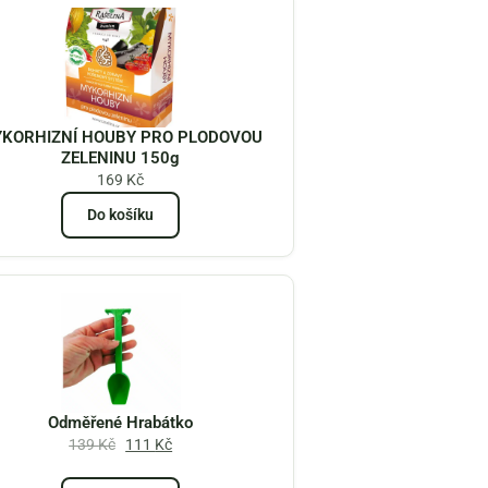
KORHIZNÍ HOUBY PRO PLODOVOU
ZELENINU 150g
169
Kč
Do košíku
Odměřené Hrabátko
139
Kč
111
Kč