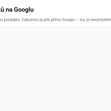
ků na Googlu
ho produktu. Zákazníci je píší přímo Googlu — my je nevymýšl