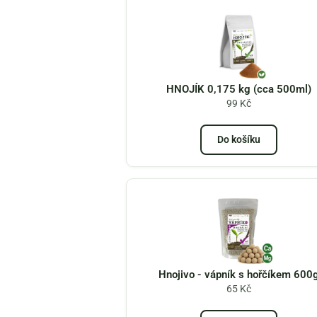
HNOJÍK 0,175 kg (cca 500ml)
99
Kč
Do košíku
Hnojivo - vápník s hořčíkem 600
65
Kč