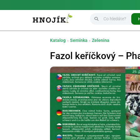
Katalog
›
Semínka
›
Zelenina
Fazol keříčkový – Ph