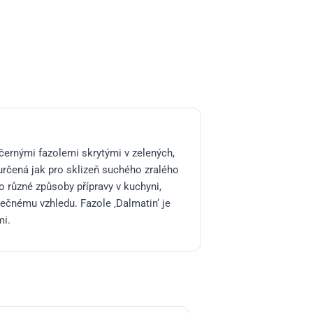
-černými fazolemi skrytými v zelených,
určená jak pro sklizeň suchého zralého
 různé způsoby přípravy v kuchyni,
nečnému vzhledu. Fazole ‚Dalmatin‘ je
​​.