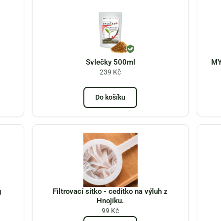
Svlečky 500ml
MY
239
Kč
Do košíku
g
Filtrovací sítko - cedítko na výluh z
Hnojíku.
99
Kč