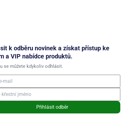
ásit k odběru novinek a získat přístup ke
m a VIP nabídce produktů.
u se můžete kdykoliv odhlásit.
Přihlásit odběr
ním souhlasíte se zasíláním obchodních sdělení a se zpracováním
 údajů
.