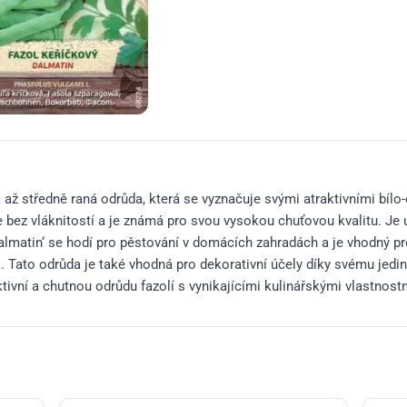
á až středně raná odrůda, která se vyznačuje svými atraktivními bílo
e bez vláknitostí a je známá pro svou vysokou chuťovou kvalitu. Je 
lmatin‘ se hodí pro pěstování v domácích zahradách a je vhodný pro
a. Tato odrůda je také vhodná pro dekorativní účely díky svému jedi
vní a chutnou odrůdu fazolí s vynikajícími kulinářskými vlastnostmi​​​​​​​​​​